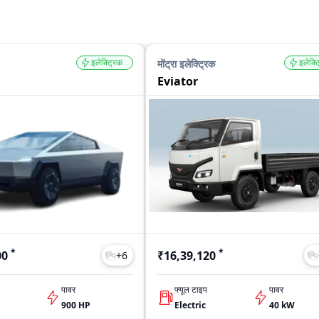
इलेक्ट्रिक
इलेक्ट
मोंट्रा इलेक्ट्रिक
Eviator
*
*
00
₹16,39,120
+
6
पावर
फ्यूल टाइप
पावर
900 HP
Electric
40 kW