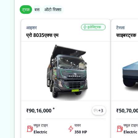
ट्रक
बस
ऑटो रिक्शा
इलेक्ट्रिक
आइशर
टेस्ला
प्रो 8035एक्स एम
साइबरट्रक
*
₹90,16,000
₹50,70,0
+
3
फ्यूल टाइप
पावर
फ्यूल टाइप
Electric
350 HP
Electric