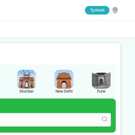
Hindi
Mumbai
New Delhi
Pune