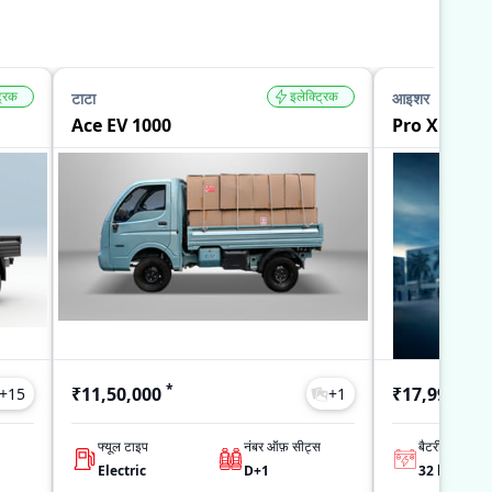
्रिक
इलेक्ट्रिक
टाटा
आइशर
Ace EV 1000
Pro X EV
*
₹11,50,000
₹17,99,000
+
15
+
1
फ्यूल टाइप
नंबर ऑफ़ सीट्स
बैटरी
Electric
D+1
32 kWh