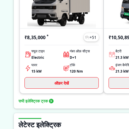
*
₹8,35,000
₹10,50,8
+
51
फ्यूल टाइप
नंबर ऑफ़ सीट्स
बैटरी
Electric
D+1
21.3 k
पावर
टॉर्क
इंजन कैपेस
15 kW
120
Nm
21.3 k
ऑफ़र देखें
सभी इलेक्ट्रिक ट्रक
लेटेस्ट इलेक्ट्रिक