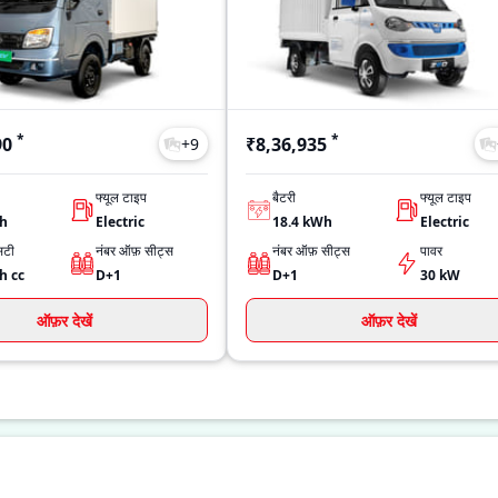
*
*
90
₹8,36,935
+
9
फ्यूल टाइप
बैटरी
फ्यूल टाइप
Wh
Electric
18.4 kWh
Electric
िटी
नंबर ऑफ़ सीट्स
नंबर ऑफ़ सीट्स
पावर
Wh
cc
D+1
D+1
30 kW
ऑफ़र देखें
ऑफ़र देखें