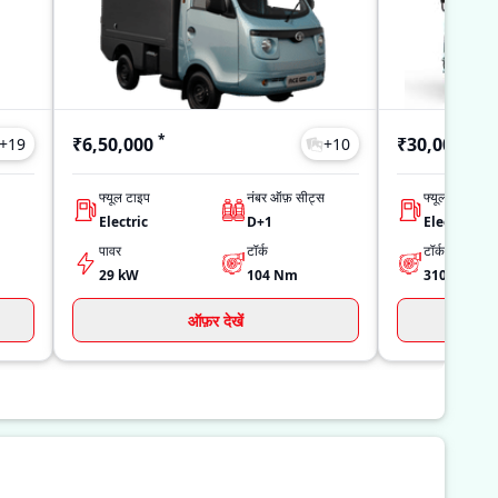
*
₹6,50,000
₹30,00,000
+
19
+
10
फ्यूल टाइप
नंबर ऑफ़ सीट्स
फ्यूल टाइप
Electric
D+1
Electric
पावर
टॉर्क
टॉर्क
29 kW
104
Nm
310
Nm
ऑफ़र देखें