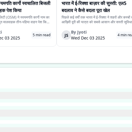
यमगति कार्गो स्वचालित बिजली
भारत में ई-रिक्शा बाज़ार की सुस्ती: एल5
हक पेश किया
बदलाव ने कैसे बदला पूरा खेल
लिटी (OSM) ने स्वयमगति कार्गो नाम का
पिछले कई वर्षों तक भारत में ई-रिक्शा ने शहरों और कस्बों
्युत मालवाहक तीन-पहिया वाहन पेश किया
आख़िरी दूरी की यात्रा को सबसे आसान और सस्ती सुविधा
4.15 लाख रखी गई है। यह मॉडल कंपनी
दी। कम कीमत, आसान देखभाल और तेज़ी से बढ़ता प्रसार
ी संस्करण के बाद औद्योगिक उपयोग के
इन कारणों से यह वाहन लगभग हर भीड़भाड़ वाले इलाके में
i
By
Jyoti
JS
5
min read
4
min re
 गया दूसरा स्वचालित वाहन ...
दिखाई देने लगा। लेकिन अब यह तेज़ी कम...
c 03 2025
Wed Dec 03 2025
2024 तक, देश में 12,146 चार्जिंग स्टेशन मौजूद हैं। 21 मार्च 2023 तक इनकी संख्या 6,586 थी। ज
। प्रक्रिया तब शुरू होती है जब वाहन को चार्जिंग स्टेशन या दीवार के सॉकेट में लगाया जाता ह
जो इलेक्ट्रिक मोटर को चलाती है। इससे गाड़ी चलती है। इसकी मदद से सुगम और पर्यावरण के 