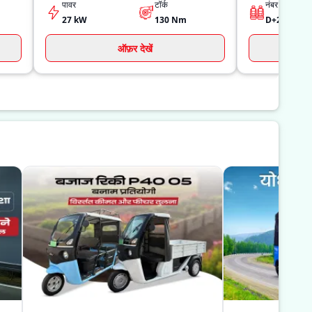
पावर
टॉर्क
नंबर ऑफ़ सीट्
27 kW
130
Nm
ऑफ़र देखें