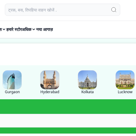
स
हमारे स्टोर
अधिक
नया आगाज़
Gurgaon
Hyderabad
Kolkata
Lucknow