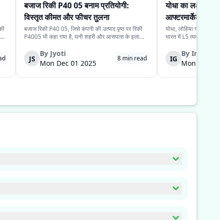
बजाज रिकी P40 05 बनाम प्रतियोगी:
योधा का लक्ष्य L5 
विस्तृत कीमत और फीचर तुलना
आफ्टरमार्केट राजस्
 की
बजाज रिकी P40 05, जिसे कंपनी की उत्पाद पृष्ठ पर रिकी
योधा, लोहिया ग्लोबल ग्रु
P4005 भी कहा गया है, घनी शहरी और आसपास के इलाकों
भारत में L5 व्यवसाय ईवी (व्य
,
में यात्री ढुलाई के लिये बनाया गया मॉडल है। इसका ढांचा
अपने आफ्टर-सेल्स इन्फ्रा
रोज़ाना के व्यवसाय उपयोग को ध्यान में रखकर तैयार किया
बढ़ाने की योजना बना रही 
By
Jyoti
By
Indraro
JS
IG
ad
8
min read
गया है। इसकी मध्यम रेंज, मजबूत चेसिस और...
में अपने आफ्टरमार्केट ...
Mon Dec 01 2025
Mon Dec 01
़्यादातर चार्जिंग स्टेशन बड़े शहरों में हैं जैसे दिल्ली, मुंबई, बैंगलोर
ै ताकि ग्रिड से ऊर्जा खींची जा सके। ये ऊर्जा बैटरी में होती है जिसकी
अनुकूल ड्राइविंग अनुभव मिलता है।