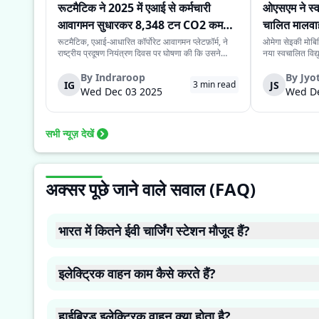
रूटमैटिक ने 2025 में एआई से कर्मचारी
ओएसएम ने स्व
आवागमन सुधारकर 8,348 टन CO2 कम
चालित मालवा
किया
रूटमैटिक, एआई-आधारित कॉर्पोरेट आवागमन प्लेटफ़ॉर्म, ने
ओमेगा सेइकी मोबि
राष्ट्रीय प्रदूषण नियंत्रण दिवस पर घोषणा की कि उसने
नया स्वचालित विद
2025 में 8,348 टन कार्बन डाइऑक्साइड उत्सर्जन कम
है। इसकी कीमत ₹
किया। यह कमी एआई से बेहतर रूटिंग, साझा परिवहन
के स्वचालित यात्र
By
Indraroop
By
Jyot
IG
JS
3
min read
कार्यक्रम और सभी संचालन में इलेक्ट्रिक वाहन अपनाने...
लिये प्रस्तुत किया
Wed Dec 03 2025
Wed De
सभी न्यूज़ देखें
अक्सर पूछे जाने वाले सवाल (FAQ)
भारत में कितने ईवी चार्जिंग स्टेशन मौजूद हैं?
भारत में ईवी चार्जिंग स्टेशन की संख्या में बढ़ोतरी दर्ज की गई है। 2 फरवरी 
इलेक्ट्रिक वाहन काम कैसे करते हैं?
और चेन्नई।
इलेक्ट्रिक वाहन एक इलेक्ट्रिक मोटर और रिचार्जेबल बैटरी का उपयोग करते हैं
हाईब्रिड इलेक्ट्रिक वाहन क्या होता है?
मदद से वाहन चलता है। जब आप गाड़ी चलाते हैं तो बैटरी ऊर्जा छोड़ती है 