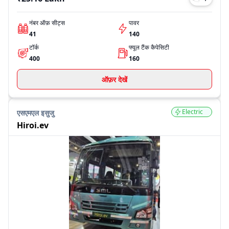
नंबर ऑफ़ सीट्स
पावर
41
140
टॉर्क
फ्यूल टैंक कैपेसिटी
400
160
ऑफ़र देखें
Electric
एसएमएल इसुजु
Hiroi.ev