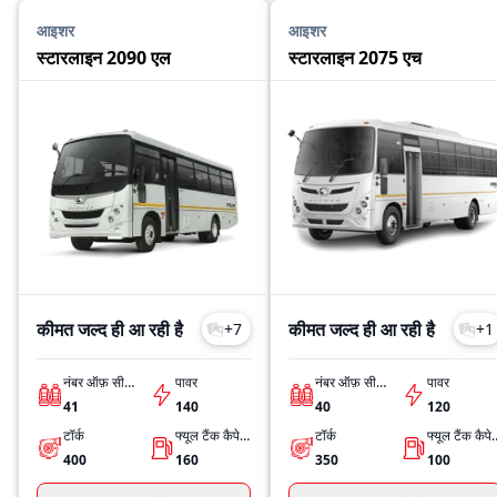
आइशर
आइशर
स्टारलाइन 2090 एल
स्टारलाइन 2075 एच
कीमत जल्द ही आ रही है
कीमत जल्द ही आ रही है
+
7
+
1
नंबर ऑफ़ सीट्स
पावर
नंबर ऑफ़ सीट्स
पावर
41
140
40
120
टॉर्क
फ्यूल टैंक कैपेसिटी
टॉर्क
फ्यूल टैंक 
400
160
350
100