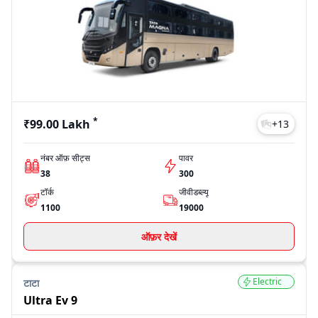
*
₹99.00 Lakh
+
13
नंबर ऑफ़ सीट्स
पावर
38
300
टॉर्क
जीवीडब्ल्यू
1100
19000
ऑफ़र देखें
Electric
टाटा
Ultra Ev 9