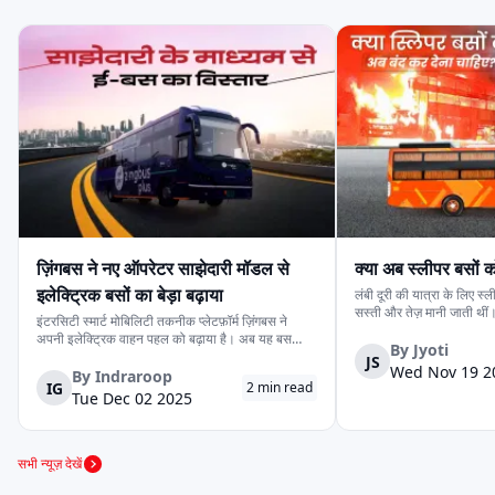
ज़िंगबस ने नए ऑपरेटर साझेदारी मॉडल से
क्या अब स्लीपर बसों क
इलेक्ट्रिक बसों का बेड़ा बढ़ाया
लंबी दूरी की यात्रा के लिए स
सस्ती और तेज़ मानी जाती थीं
इंटरसिटी स्मार्ट मोबिलिटी तकनीक प्लेटफ़ॉर्म ज़िंगबस ने
दुर्घटनाओं और लगातार सामने 
अपनी इलेक्ट्रिक वाहन पहल को बढ़ाया है। अब यह बस
सवाल खड़ा कर दिया है: क्या 
By
Jyoti
ऑपरेटरों के साथ साझेदारी करके बेड़ा चलाता है, बजाय इसके
JS
का समय आ गया है? यह सवाल 
Wed Nov 19 2
कि पूरी तरह से खुद की बसें चलाए। पहले ज़िंगबस कंपनी-के-
By
Indraroop
IG
2
min read
स्वामित्व, कंपनी-के-ऑपरेटेड मॉडल पर...
Tue Dec 02 2025
सभी न्यूज़ देखें