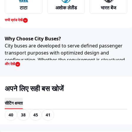
टाटा
अशोक लेलैंड
भारत बेंज
सभी ब्रांड देखें
वोल्वो
स्वराज माजदा
महिंद्रा
Why Choose City Buses?
City buses are developed to serve defined passenger
transport purposes with optimized design and
configuration. Whether the requirement is structured
और देखें
आइशर
मैन
फोर्स
route planning, daily institutional transport or
specialized passenger movement, this category
provides suitable options.
अपने लिए सही बस खोजें
Manufacturers focus on durability, fuel efficiency and
इका
स्कैनिया
स्विच
stable suspension systems to ensure consistent
performance under regular usage. Depending on the
सीटिंग क्षमता
model, buyers can choose from multiple seating
40
38
45
41
layouts and fuel types that best match operational
जेबीएम
हेक्सॉल
हुंडई
needs.
This category is often selected by fleet operators,