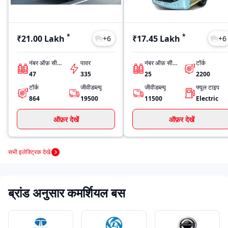
*
*
₹21.00 Lakh
₹17.45 Lakh
+
6
+
6
नंबर ऑफ़ सीट्स
पावर
नंबर ऑफ़ सीट्स
टॉर्क
47
335
25
2200
टॉर्क
जीवीडब्ल्यू
जीवीडब्ल्यू
फ्यूल टाइप
864
19500
11500
Electric
ऑफ़र देखें
ऑफ़र देखें
सभी इलेक्ट्रिक देखें
ब्रांड अनुसार कमर्शियल बस