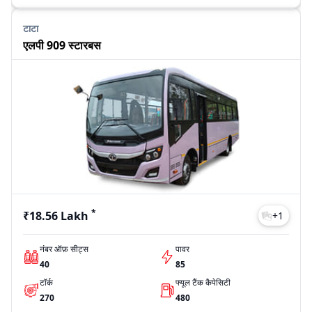
टाटा
एलपी 909 स्टारबस
*
₹18.56 Lakh
+
1
नंबर ऑफ़ सीट्स
पावर
40
85
टॉर्क
फ्यूल टैंक कैपेसिटी
270
480