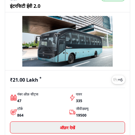
इंटरसिटी ईवी 2.0
*
₹21.00 Lakh
+
6
नंबर ऑफ़ सीट्स
पावर
47
335
टॉर्क
जीवीडब्ल्यू
864
19500
ऑफ़र देखें