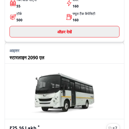
55
160
टॉर्क
फ्यूल टैंक कैपेसिटी
500
160
ऑफ़र देखें
आइशर
स्टारलाइन 2090 एल
*
₹25.16 Lakh
+
7