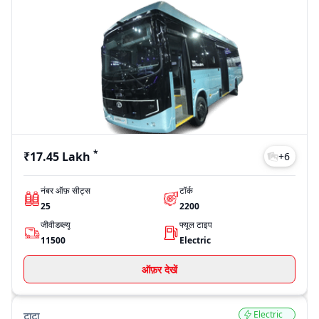
*
₹17.45 Lakh
+
6
नंबर ऑफ़ सीट्स
टॉर्क
25
2200
जीवीडब्ल्यू
फ्यूल टाइप
11500
Electric
ऑफ़र देखें
Electric
टाटा