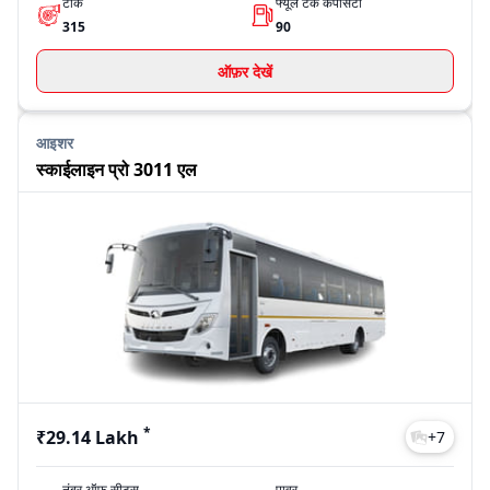
टॉर्क
फ्यूल टैंक कैपेसिटी
315
90
ऑफ़र देखें
आइशर
स्काईलाइन प्रो 3011 एल
*
₹29.14 Lakh
+
7
नंबर ऑफ़ सीट्स
पावर