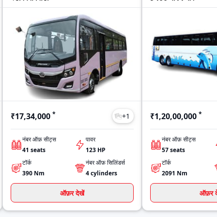
*
*
₹17,34,000
₹1,20,00,000
+
1
नंबर ऑफ़ सीट्स
पावर
नंबर ऑफ़ सीट्स
41
seats
123
HP
57
seats
टॉर्क
नंबर ऑफ़ सिलिंडर्स
टॉर्क
390
Nm
4
cylinders
2091
Nm
ऑफ़र देखें
ऑफ़र दे