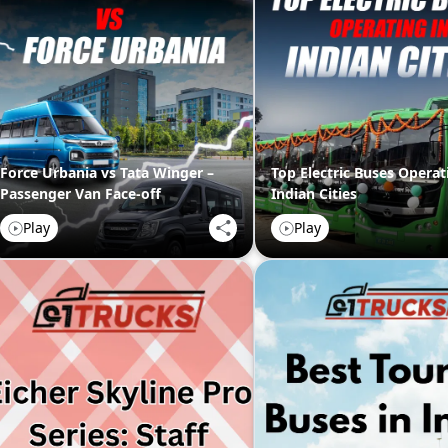
Force Urbania vs Tata Winger –
Top Electric Buses Operat
Passenger Van Face-off
Indian Cities
Play
Play