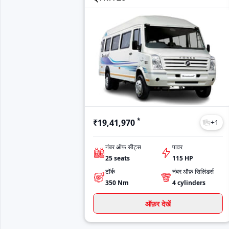
*
₹19,41,970
+
1
नंबर ऑफ़ सीट्स
पावर
25
seats
115
HP
टॉर्क
नंबर ऑफ़ सिलिंडर्स
350
Nm
4
cylinders
ऑफ़र देखें