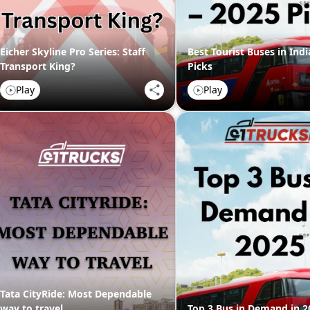
Eicher Skyline Pro Series: Staff
Best Tourist Buses in Indi
Transport King?
Picks
Play
Play
Tata CityRide: Most Dependable
way to travel
Top 3 Bus in Demand in 2