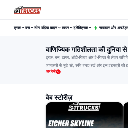
ट्रक
बस
तीन पहिया वाहन
टायर
इलेक्ट्रिक
समाचार और अपडेट्
वाणिज्यिक गतिशीलता की दुनिया से
ट्रक, बस, टायर, ऑटो-रिक्शा और ई-रिक्शा से लेकर वाणिज्यि
जानकारी से जुड़े रहें, रुचि बनाए रखें और इस इंडस्ट्री 
और देखें
जानना चाहते हैं, या एक इंडस्ट्री विशेषज्ञ हों जो नए ट्रें
सकने वाले फॉर्मेट में प्रस्तुत करते हैं।हम वाणिज्यिक वाहन इ
के इंटरव्यू। यह भारत के वाणिज्यिक परिवहन क्षेत्र की हर 
वेब स्टोरीज़
आपके पास केवल 30 सेकंड हों या 3 मिनट, एक ऐसी कहानी ज़र