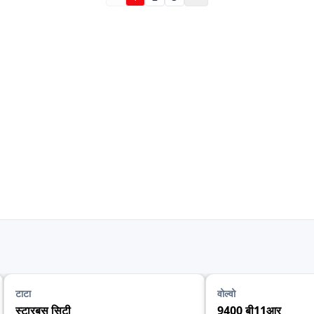
टाटा
वोल्वो
स्टारबस सिटी
9400 बी11आर