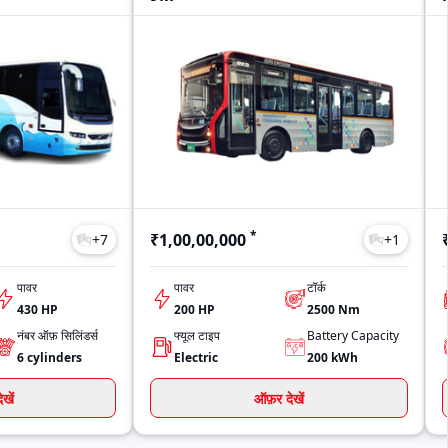
*
₹1,00,00,000
+
7
+
1
पावर
पावर
टॉर्क
430
HP
200
HP
2500
Nm
नंबर ऑफ़ सिलिंडर्स
फ्यूल टाइप
Battery Capacity
6
cylinders
Electric
200
kWh
खें
ऑफ़र देखें