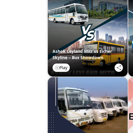
Ashok Leyland Mitr vs Eicher
Skyline – Bus Showdown
Play