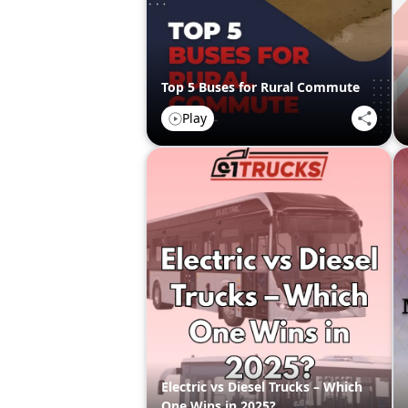
Top 5 Buses for Rural Commute
Play
Electric vs Diesel Trucks – Which
One Wins in 2025?