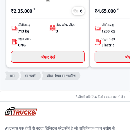
*
*
₹2,35,000
₹4,65,000
+
6
जीवीडब्ल्यू
नंबर ऑफ़ सीट्स
जीवीडब्ल्यू
713
kg
3
1200
kg
फ्यूल टाइप
फ्यूल टाइप
CNG
Electric
ऑफ़र देखें
ऑफ़
होम
वेब स्टोरी
ऑटो रिक्शा वेब स्टोरीज़
*कीमतें सांकेतिक हैं और बदल सकती हैं।
91ट्रक्स एक तेजी से बढ़ता डिजिटल प्लेटफॉर्म है जो वाणिज्यिक वाहन उद्योग से