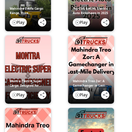
3 मिनट, एक ऐसी कहानी ज़रूर है जो आपकी अगली निर्णय प्रक्रिया में मदद, प्रेरणा या
Mahindra E-Alfa Cargo:
Top CNG &#038; Electric
मार्गदर्शन दे सकती है।
Range, Price,
Auto Rickshaws in 2025
Performance
Play
Play
Montra Electric Super
Mahindra Treo Zor: A
Cargo: Designed for
Gamechanger in Last-
Efficiency
Mile Delivery
Play
Play