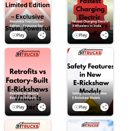
Mahindra Treo Limited
Fastest Charging Electric
Edition – Exclusive Style,
3-Wheelers in India
Powerful Ride!
Play
Play
Retrofits vs Factory-
Safety Features in New
Built E-Rickshaws –
E-Rickshaw Models
Which Is Better?
Play
Play