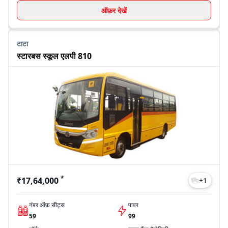
ऑफ़र देखें
टाटा
स्टारबस स्कूल एलपी 810
*
₹17,64,000
+
1
नंबर ऑफ़ सीट्स
पावर
59
99