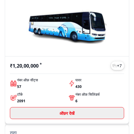
*
₹1,20,00,000
+
7
नंबर ऑफ़ सीट्स
पावर
57
430
टॉर्क
नंबर ऑफ़ सिलिंडर्स
2091
6
ऑफ़र देखें
टाटा