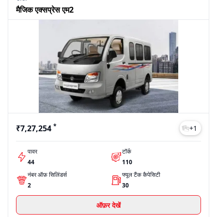
मैजिक एक्सप्रेस एम2
*
₹7,27,254
+
1
पावर
टॉर्क
44
110
नंबर ऑफ़ सिलिंडर्स
फ्यूल टैंक कैपेसिटी
2
30
ऑफ़र देखें