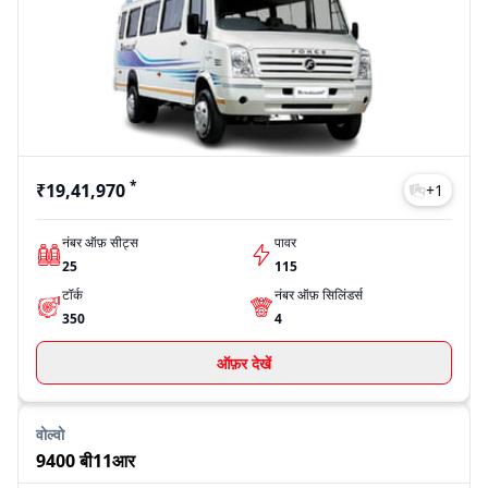
*
₹19,41,970
+
1
नंबर ऑफ़ सीट्स
पावर
25
115
टॉर्क
नंबर ऑफ़ सिलिंडर्स
350
4
ऑफ़र देखें
वोल्वो
9400 बी11आर