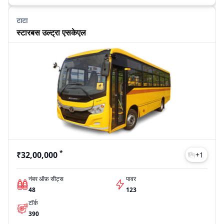
टाटा
स्टारबस उल्ट्रा एसकेएल
*
₹32,00,000
+
1
नंबर ऑफ़ सीट्स
पावर
48
123
टॉर्क
390