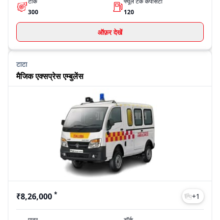
टॉर्क
फ्यूल टैंक कैपेसिटी
300
120
ऑफ़र देखें
टाटा
मैजिक एक्सप्रेस एम्बुलेंस
*
₹8,26,000
+
1
पावर
टॉर्क