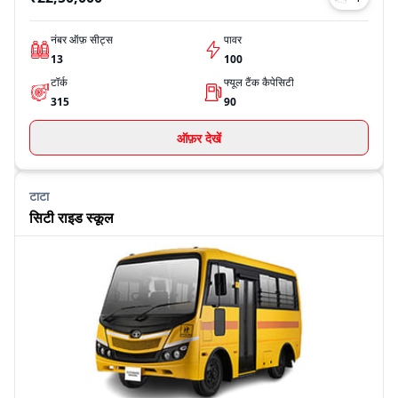
नंबर ऑफ़ सीट्स
पावर
13
100
टॉर्क
फ्यूल टैंक कैपेसिटी
315
90
ऑफ़र देखें
टाटा
सिटी राइड स्कूल