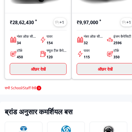
*
*
₹28,62,430
₹9,97,000
+
1
+
1
नंबर ऑफ़ सीट्स
पावर
नंबर ऑफ़ सीट्स
इंजन कैपेसिटी
34
154
32
2596
टॉर्क
फ्यूल टैंक कैपेसिटी
पावर
टॉर्क
450
120
115
350
ऑफ़र देखें
ऑफ़र देखें
सभी School/Staff देखें
ब्रांड अनुसार कमर्शियल बस