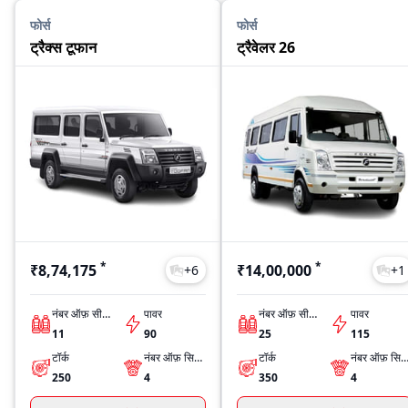
फोर्स
फोर्स
ट्रैक्स टूफान
ट्रैवेलर 26
*
*
₹8,74,175
₹14,00,000
+
6
+
1
नंबर ऑफ़ सीट्स
पावर
नंबर ऑफ़ सीट्स
पावर
11
90
25
115
टॉर्क
नंबर ऑफ़ सिलिंडर्स
टॉर्क
नंबर ऑफ़ सिलिंडर्
250
4
350
4