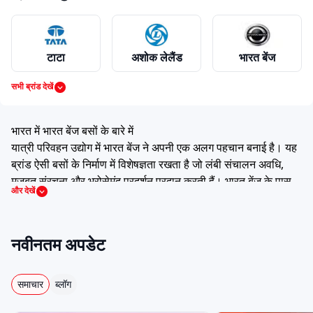
टाटा
अशोक लेलैंड
भारत बेंज
सभी ब्रांड देखें
वोल्वो
स्वराज माजदा
महिंद्रा
भारत में भारत बेंज बसों के बारे में
यात्री परिवहन उद्योग में भारत बेंज ने अपनी एक अलग पहचान बनाई है। यह
ब्रांड ऐसी बसों के निर्माण में विशेषज्ञता रखता है जो लंबी संचालन अवधि,
मजबूत संरचना और भरोसेमंद प्रदर्शन प्रदान करती हैं। भारत बेंज के पास
और देखें
आइशर
मैन
फोर्स
लंबी दूरी की यात्रा, सिटी सर्विस, कर्मचारी परिवहन और स्कूल ट्रांसपोर्ट
जैसी विभिन्न आवश्यकताओं के लिए उपयुक्त मॉडल उपलब्ध हैं।
ऑपरेटर्स अपनी रूट आवश्यकताओं और ऑपरेशन बजट के अनुसार मॉडल
नवीनतम अपडेट
चुन सकते हैं, क्योंकि इस ब्रांड में विभिन्न सीटिंग लेआउट और फ्यूल विकल्प
इका
स्कैनिया
स्विच
उपलब्ध होते हैं। इंजन टेक्नोलॉजी, सेफ्टी फीचर्स और यात्री आराम में
लगातार सुधार के कारण भारत बेंज बसें परिवहन आवश्यकताओं को पूरा करने
समाचार
ब्लॉग
के साथ-साथ किफायती संचालन भी प्रदान करती हैं।