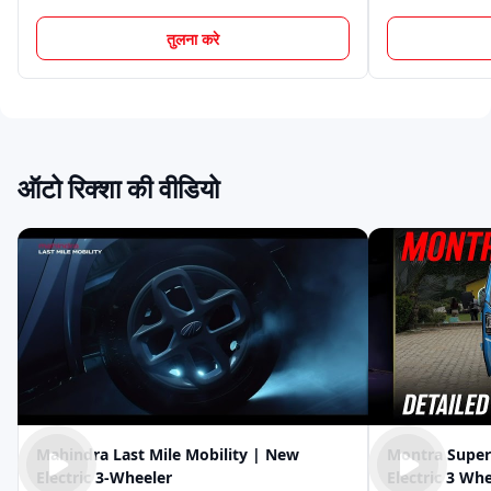
अपने नज़दीकी डीलर और सर्विस सेंटर खोजें
तुलना करे
चाहे आपका लक्ष्य दैनिक यात्री सेवा से कमाई करना हो या छोटा कार्गो
व्यवसाय शुरू करना, Over 5 Lakh सेगमेंट किफायती और भरोसेमंद
विकल्प प्रदान करता है। आज ही पूरी रेंज एक्सप्लोर करें और अपने बजट व
जेज़ा मोटर्स
ग्रीनरिक
सिटी लाइफ इलेक्ट्रि
कमाई की ज़रूरतों के अनुसार सही ऑटो रिक्शा चुनें।
ऑटो रिक्शा की वीडियो
अम्पीयर
बाबा इलेक्ट्रिक
ई-आश्वा
बाहुबली ई रिक्शा
डाबंग
डेल्टिक
केटो मोटर्स
मिनी मेट्रो
गयाम मोटर्स
Mahindra Last Mile Mobility | New
Montra Super
Electric 3-Wheeler
Electric 3 Wh