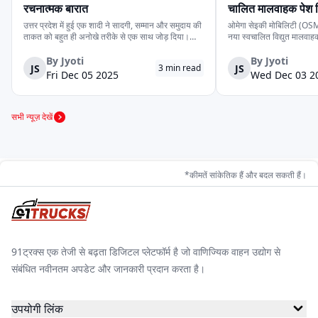
रचनात्मक बारात
चालित मालवाहक पेश 
उत्तर प्रदेश में हुई एक शादी ने सादगी, सम्मान और समुदाय की
ओमेगा सेइकी मोबिलिटी (OSM)
ताकत को बहुत ही अनोखे तरीके से एक साथ जोड़ दिया।
नया स्वचालित विद्युत मालवा
देवरिया जिले के एक दूल्हे के पास अपने बारातियों के लिये महंगे
है। इसकी कीमत ₹4.15 लाख 
स्पीगो
वसन ई-मोबिलिटी
रफ़्तार इलेक्ट्रिक
वाहन की व्यवस्था करने के लिये पर्याप्त साधन नहीं थे।
के स्वचालित यात्री संस्करण 
By
Jyoti
By
Jyoti
JS
JS
3
min read
लेकिन दोस्ती की भावना ने उस...
लिये प्रस्तुत किया गया दूसरा
Fri Dec 05 2025
Wed Dec 03 2
सभी न्यूज़ देखें
ज़ेन मोबिलिटी
राजहंस
ज़ेलिओ
*कीमतें सांकेतिक हैं और बदल सकती हैं।
रेयोन इंजीनियर्स
वाणी मोटो
ओम राज ऑटोटेक
91ट्रक्स एक तेजी से बढ़ता डिजिटल प्लेटफॉर्म है जो वाणिज्यिक वाहन उद्योग से
विक्टरी
स्नाइपर इलेक्ट्रिक
वीक्टेरो
संबंधित नवीनतम अपडेट और जानकारी प्रदान करता है।
उपयोगी लिंक