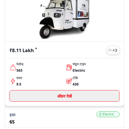
हैं और निर्णय लेने से पहले अलग-अलग मॉडलों की तुलना कर सकते हैं।
Model
Price
रेज प्लस फ्रॉस्ट
₹8.11 Lakh
6S
₹6.50 Lakh
Mammoth HOP
₹16.00 Lakh
Last Updated: Jul 28, 2026
*
₹8.11 Lakh
+
3
पेलोड
फ्यूल टाइप
565
Electric
पावर
टॉर्क
9.5
430
ऑफ़र देखें
Electric
इका
6S