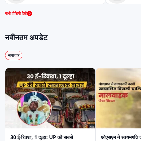
#91trucks #m
जेम ईवी
जीकॉन ऑटोमोटिव
स्काईराइड
सभी वीडियो देखें
नवीनतम अपडेट
ठुकराल इलेक्ट्रिक
बैक्सी
ईब्लू
समाचार
हेक्सॉल
जॉय
स्टार
डैंडेरा
इका
खालसा
हीरो
ज़ीरो21
सोडायको
30 ई-रिक्शा, 1 दूल्हा: UP की सबसे
ओएसएम ने स्वयमगति क