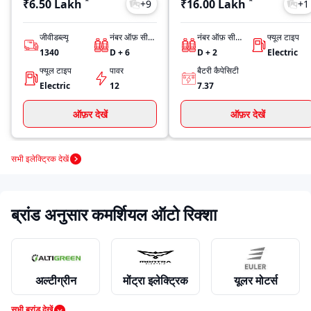
*
*
₹6.50 Lakh
₹16.00 Lakh
+
9
+
1
जीवीडब्ल्यू
नंबर ऑफ़ सीट्स
नंबर ऑफ़ सीट्स
फ्यूल टाइप
1340
D + 6
D + 2
Electric
फ्यूल टाइप
पावर
बैटरी कैपेसिटी
Electric
12
7.37
ऑफ़र देखें
ऑफ़र देखें
सभी इलेक्ट्रिक देखें
ब्रांड अनुसार कमर्शियल ऑटो रिक्शा
अल्टीग्रीन
मोंट्रा इलेक्ट्रिक
यूलर मोटर्स
सभी ब्रांड देखें