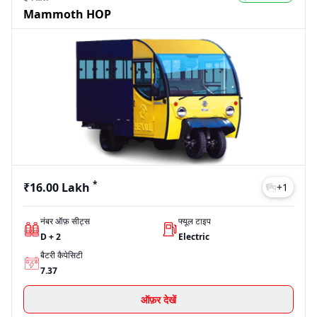
Mammoth HOP
*
₹16.00 Lakh
+
1
नंबर ऑफ़ सीट्स
फ्यूल टाइप
D + 2
Electric
बैटरी कैपेसिटी
7.37
ऑफ़र देखें