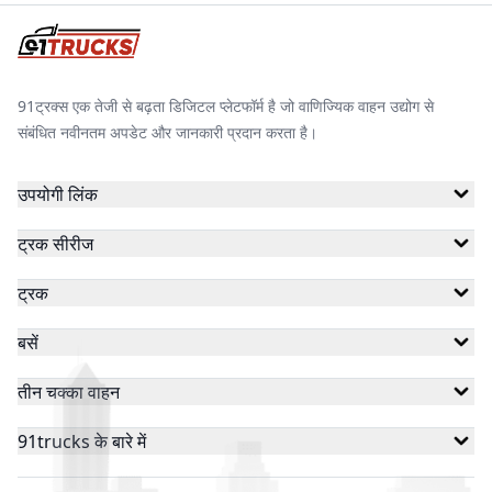
टॉप टीम मशीन्स
शक्तिमान ई-रिक्शा
सिंघम
91ट्रक्स एक तेजी से बढ़ता डिजिटल प्लेटफॉर्म है जो वाणिज्यिक वाहन उद्योग से
संबंधित नवीनतम अपडेट और जानकारी प्रदान करता है।
ट्राइटन ईवी
पैंथर
टेरा मोटर्स
उपयोगी लिंक
ट्रक सीरीज
ओके प्ले
तेजस व्हीकल्स
सुपरटेक ईवी
ट्रक
बसें
सिंडिकेट मोटर्स
सुपरइको
शक्ति ऑटो ग्रीन
तीन चक्का वाहन
91trucks के बारे में
स्टार बुल
साथी
स्टैटिक्स इलेक्ट्रिक