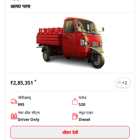
अल्फा प्लस
*
₹2,85,351
+
2
जीवीडब्ल्यू
पेलोड
995
520
नंबर ऑफ़ सीट्स
फ्यूल टाइप
Driver Only
Diesel
ऑफ़र देखें