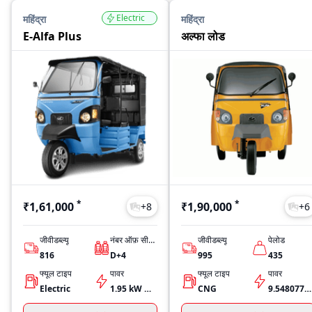
Electric
महिंद्रा
महिंद्रा
E-Alfa Plus
अल्फा लोड
*
*
₹1,61,000
₹1,90,000
+
8
+
6
जीवीडब्ल्यू
नंबर ऑफ़ सीट्स
जीवीडब्ल्यू
पेलोड
816
D+4
995
435
फ्यूल टाइप
पावर
फ्यूल टाइप
पावर
Electric
1.95 kW @ 2600 r/min
CNG
9.5480773400