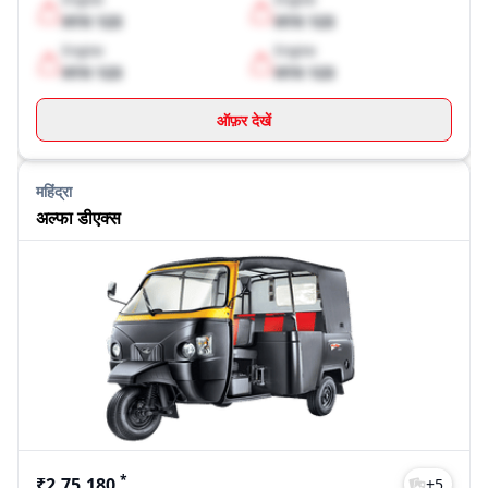
XYX 123
XYX 123
Engine
Engine
XYX 123
XYX 123
ऑफ़र देखें
महिंद्रा
अल्फा डीएक्स
*
₹2,75,180
+
5