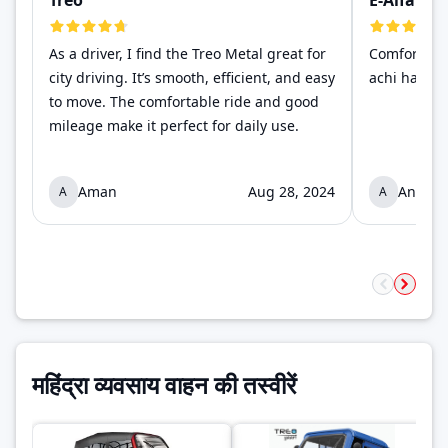
Treo
E-Alfa Min
As a driver, I find the Treo Metal great for
Comfortable 
city driving. It’s smooth, efficient, and easy
achi hai.
to move. The comfortable ride and good
mileage make it perfect for daily use.
Aman
Aug 28, 2024
Anony
A
A
महिंद्रा व्यवसाय वाहन की तस्वीरें