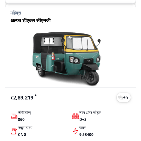
महिंद्रा
अल्फा डीएक्स सीएनजी
*
₹2,89,219
+
5
जीवीडब्ल्यू
नंबर ऑफ़ सीट्स
860
D+3
फ्यूल टाइप
पावर
CNG
9.53400