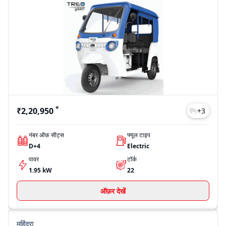
*
₹2,20,950
+
3
नंबर ऑफ़ सीट्स
फ्यूल टाइप
D+4
Electric
पावर
टॉर्क
1.95 kW
22
ऑफ़र देखें
महिंद्रा