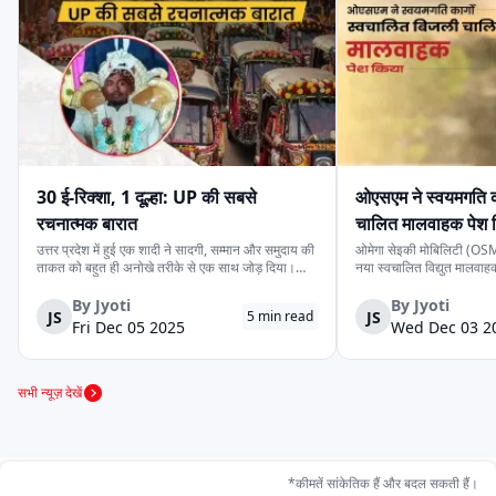
सोडायको
स्पीगो
वसन ई-मोबिलिटी
रफ़्तार इलेक्ट्रिक
ज़ेन मोबिलिटी
राजहंस
30 ई-रिक्शा, 1 दूल्हा: UP की सबसे
ओएसएम ने स्वयमगति क
ज़ेलिओ
रेयोन इंजीनियर्स
वाणी मोटो
रचनात्मक बारात
चालित मालवाहक पेश 
उत्तर प्रदेश में हुई एक शादी ने सादगी, सम्मान और समुदाय की
ओमेगा सेइकी मोबिलिटी (OSM)
ताकत को बहुत ही अनोखे तरीके से एक साथ जोड़ दिया।
नया स्वचालित विद्युत मालवा
देवरिया जिले के एक दूल्हे के पास अपने बारातियों के लिये महंगे
है। इसकी कीमत ₹4.15 लाख 
वाहन की व्यवस्था करने के लिये पर्याप्त साधन नहीं थे।
के स्वचालित यात्री संस्करण 
By
Jyoti
By
Jyoti
JS
JS
5
min read
लेकिन दोस्ती की भावना ने उस...
लिये प्रस्तुत किया गया दूसरा 
ओम राज ऑटोटेक
विक्टरी
स्नाइपर इलेक्ट्रिक
Fri Dec 05 2025
Wed Dec 03 2
सभी न्यूज़ देखें
वीक्टेरो
वंदे भारत
ओपीजी मोबिलिटी
*कीमतें सांकेतिक हैं और बदल सकती हैं।