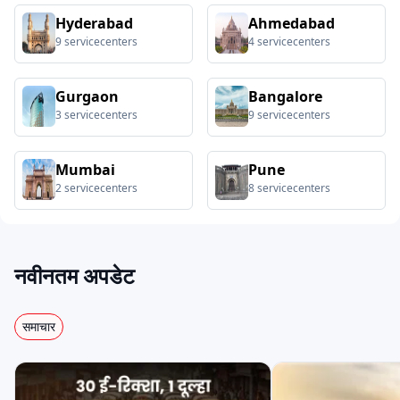
Hyderabad
Ahmedabad
9
servicecenters
4
servicecenters
ठुकराल इलेक्ट्रिक
बैक्सी
ईब्लू
Gurgaon
Bangalore
3
servicecenters
9
servicecenters
हेक्सॉल
जॉय
स्टार
Mumbai
Pune
2
servicecenters
8
servicecenters
सन मोबिलिटी
डैंडेरा
इका
नवीनतम अपडेट
खालसा
हीरो
ज़ीरो21
समाचार