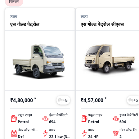
पिकअप
टाटा
टाटा
एस गोल्ड पेट्रोल
एस गोल्ड पेट्रोल सीएक्स
*
*
₹4,80,000
₹4,57,000
+
8
+
6
फ्यूल टाइप
इंजन कैपेसिटी
फ्यूल टाइप
इंजन कैपेसिटी
Petrol
694
Petrol
694
नंबर ऑफ़ सीट्स
पावर
पावर
नंबर ऑफ़ सिलिंडर्
D+1
22.1 kw (30 Ps) @ 4000 RPM
24 HP
2