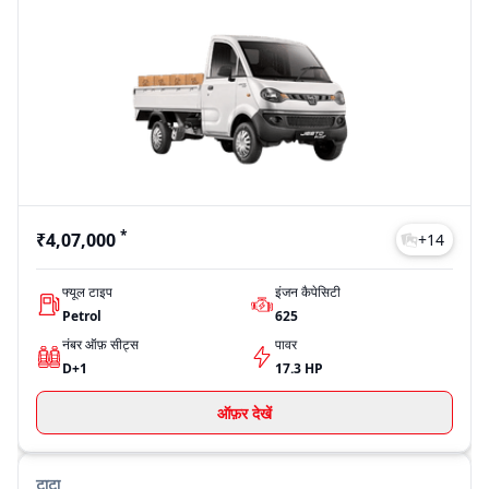
*
₹4,07,000
+
14
फ्यूल टाइप
इंजन कैपेसिटी
Petrol
625
नंबर ऑफ़ सीट्स
पावर
D+1
17.3 HP
ऑफ़र देखें
टाटा