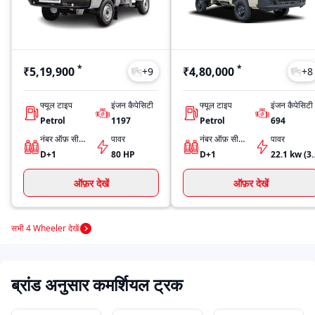
*
*
₹5,19,900
₹4,80,000
+
9
+
8
फ्यूल टाइप
इंजन कैपेसिटी
फ्यूल टाइप
इंजन कैपेसिटी
Petrol
1197
Petrol
694
नंबर ऑफ़ सीट्स
पावर
नंबर ऑफ़ सीट्स
पावर
D+1
80 HP
D+1
22.1 kw (30 Ps
ऑफ़र देखें
ऑफ़र देखें
सभी 4 Wheeler देखें
ब्रांड अनुसार कमर्शियल ट्रक