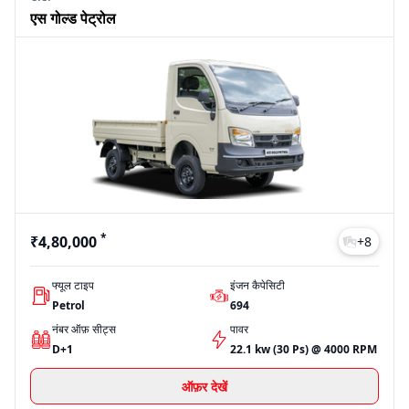
एस गोल्ड पेट्रोल
*
₹4,80,000
+
8
फ्यूल टाइप
इंजन कैपेसिटी
Petrol
694
नंबर ऑफ़ सीट्स
पावर
D+1
22.1 kw (30 Ps) @ 4000 RPM
ऑफ़र देखें