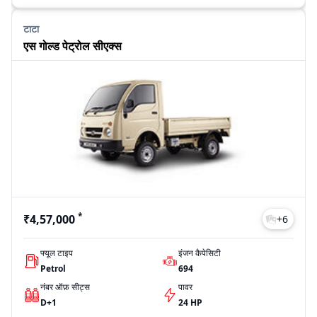
टाटा
एस गोल्ड पेट्रोल सीएक्स
*
₹4,57,000
+
6
फ्यूल टाइप
इंजन कैपेसिटी
Petrol
694
नंबर ऑफ़ सीट्स
पावर
D+1
24 HP