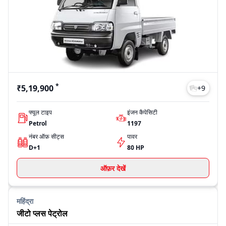
Model
Price
सुपर कैरी
₹5,19,900
जीटो प्लस पेट्रोल
₹4,07,000
एस गोल्ड पेट्रोल
₹4,80,000
एस गोल्ड पेट्रोल सीएक्स
₹4,57,000
Ace Pro Petrol
₹3,99,000
Last Updated: Jul 28, 2026
*
₹5,19,900
+
9
फ्यूल टाइप
इंजन कैपेसिटी
Petrol
1197
नंबर ऑफ़ सीट्स
पावर
D+1
80 HP
ऑफ़र देखें
महिंद्रा
जीटो प्लस पेट्रोल