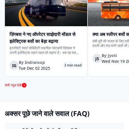
ज़रूरत के अनुसार सबसे बेहतर सीएनजी सार्वजनिक बस या फ्लीट बस चुनने
में आसानी होती है।
ज़िंगबस ने नए ऑपरेटर साझेदारी मॉडल से
क्या अब स्लीपर बसों क
इलेक्ट्रिक बसों का बेड़ा बढ़ाया
लंबी दूरी की यात्रा के लिए स
सस्ती और तेज़ मानी जाती थीं
इंटरसिटी स्मार्ट मोबिलिटी तकनीक प्लेटफ़ॉर्म ज़िंगबस ने
दुर्घटनाओं और लगातार सामने 
अपनी इलेक्ट्रिक वाहन पहल को बढ़ाया है। अब यह बस
सवाल खड़ा कर दिया है: क्या 
By
Jyoti
ऑपरेटरों के साथ साझेदारी करके बेड़ा चलाता है, बजाय इसके
JS
का समय आ गया है? यह सवाल 
Wed Nov 19 2
कि पूरी तरह से खुद की बसें चलाए। पहले ज़िंगबस कंपनी-के-
By
Indraroop
IG
3
min read
स्वामित्व, कंपनी-के-ऑपरेटेड मॉडल पर ...
Tue Dec 02 2025
सभी न्यूज़ देखें
अक्सर पूछे जाने वाले सवाल (FAQ)