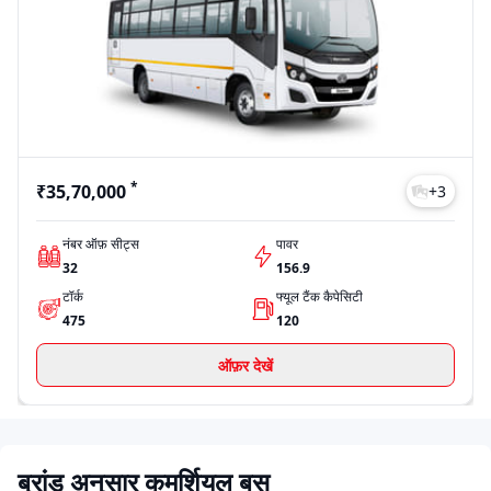
*
₹35,70,000
+
3
नंबर ऑफ़ सीट्स
पावर
32
156.9
टॉर्क
फ्यूल टैंक कैपेसिटी
475
120
ऑफ़र देखें
ब्रांड अनुसार कमर्शियल बस