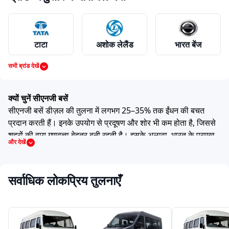
टाटा
अशोक लेलैंड
भारत बेंज
सभी ब्रांड देखें
वोल्वो
स्वराज माजदा
महिंद्रा
क्यों चुनें सीएनजी बसें
सीएनजी बसें डीज़ल की तुलना में लगभग 25–35% तक ईंधन की बचत
प्रदान करती हैं। इनके उपयोग से प्रदूषण और शोर भी कम होता है, जिससे
शहरों की वायु गुणवत्ता बेहतर बनी रहती है। इसके अलावा, भारत के प्रमुख
और देखें
आइशर
मैन
फोर्स
शहरों में तेजी से बढ़ता हुआ सीएनजी स्टेशन नेटवर्क बसों के संचालन को
आसान बनाता है। सरकार की ओर से स्वच्छ ऊर्जा वाहनों को मिलने वाला
प्रोत्साहन भी इन बसों के उपयोग को बढ़ावा देता है। साथ ही, कम यांत्रिक
सर्वाधिक लोकप्रिय तुलनाएँ
हिस्सों के कारण इंजन की उम्र लंबी होती है और रखरखाव का खर्च भी कम
इका
स्कैनिया
स्विच
आता है।
इंजन और प्रदर्शन
अधिकांश सीएनजी बसों में स्पार्क इग्निशन (एसआई) नैचुरल गैस इंजन लगे