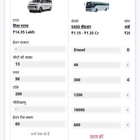
टाटा
वोल्वो
फोर्स
विंजर स्टाफ
9400 बी8आर
अर्बानिया
₹14.35 Lakh
₹1.15 - ₹1.35 Cr
₹28.99 -
ईंधन प्रकार
-
Diesel
Diesel
सीटों की संख्या
13
49
-
पावर
98
300
47
टॉर्क
200
1200
-
जीवीडब्ल्यू
-
18000
-
ईंधन टैंक क्षमता
60
600
-
अभी देख रहे हैं
तुलना करें