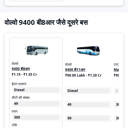
वोल्वो 9400 बी8आर जैसे दूसरे बस
वोल्वो
वोल्वो
टाटा
9400 बी8आर
9400 बी11आर
Magna 
₹1.15 - ₹1.35 Cr
₹90.00 Lakh - ₹1.20 Cr
₹99.00 
ईंधन प्रकार
Diesel
Diesel
-
सीटों की संख्या
49
40
38
पावर
300
99
300
टॉर्क