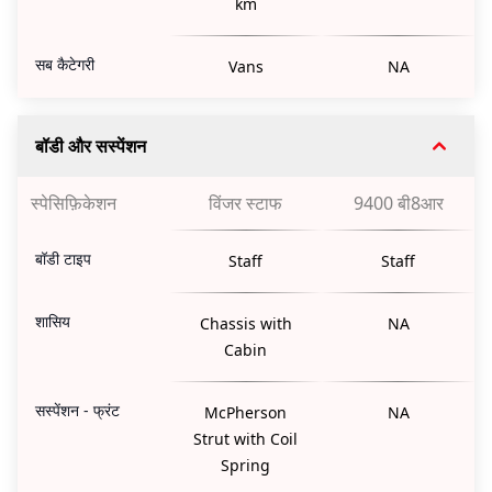
km
सब कैटेगरी
Vans
NA
बॉडी और सस्पेंशन
स्पेसिफ़िकेशन
विंजर स्टाफ
9400 बी8आर
बॉडी टाइप
Staff
Staff
शासिय
Chassis with
NA
Cabin
सस्पेंशन - फ्रंट
McPherson
NA
Strut with Coil
Spring