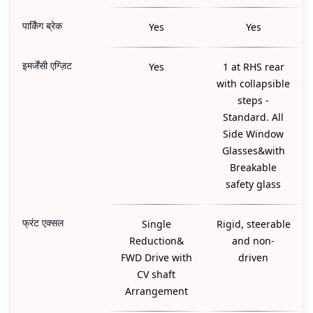
पार्किंग ब्रेक
Yes
Yes
इमर्जेंसी एग्ज़िट
Yes
1 at RHS rear
with collapsible
steps -
Standard. All
Side Window
Glasses&with
Breakable
safety glass
फ्रंट एक्सल
Single
Rigid, steerable
Reduction&
and non-
FWD Drive with
driven
CV shaft
Arrangement