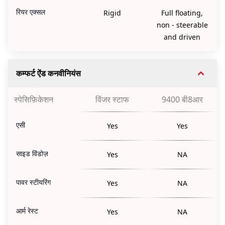
रियर एक्सल
Rigid
Full floating,
non - steerable
and driven
कम्फर्ट ऐंड कनवीनियंस
स्पेसिफ़िकेशन
विंजर स्टाफ
9400 बी8आर
एसी
Yes
Yes
साइड विंडोज़
Yes
NA
पावर स्टीयरिंग
Yes
NA
आर्म रेस्ट
Yes
NA