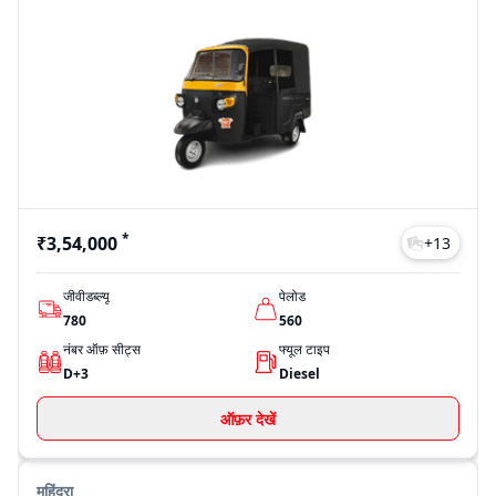
*
₹3,54,000
+
13
जीवीडब्ल्यू
पेलोड
780
560
नंबर ऑफ़ सीट्स
फ्यूल टाइप
D+3
Diesel
ऑफ़र देखें
महिंद्रा