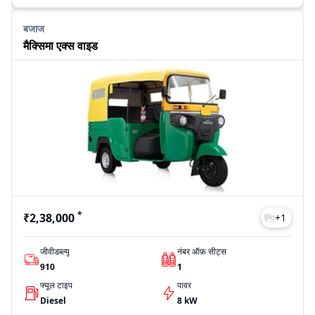
बजाज
मैक्सिमा एक्स वाइड
*
₹2,38,000
+
1
जीवीडब्ल्यू
नंबर ऑफ़ सीट्स
910
1
फ्यूल टाइप
पावर
Diesel
8 kW