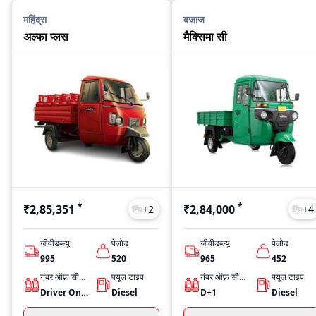
महिंद्रा
बजाज
अल्फा प्लस
मैक्सिमा सी
*
*
₹2,85,351
₹2,84,000
+
2
+
4
जीवीडब्ल्यू
पेलोड
जीवीडब्ल्यू
पेलोड
995
520
965
452
नंबर ऑफ़ सीट्स
फ्यूल टाइप
नंबर ऑफ़ सीट्स
फ्यूल टाइप
Driver Only
Diesel
D+1
Diesel