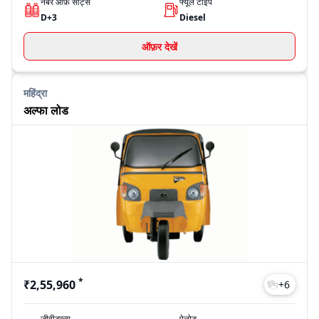
नंबर ऑफ़ सीट्स
फ्यूल टाइप
D+3
Diesel
ऑफ़र देखें
महिंद्रा
अल्फा लोड
*
₹2,55,960
+
6
जीवीडब्ल्यू
पेलोड