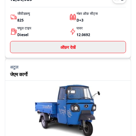
जीवीडब्ल्यू
नंबर ऑफ़ सीट्स
825
D+3
फ्यूल टाइप
पावर
Diesel
12.0692
ऑफ़र देखें
अटुल
जेएम कार्गो