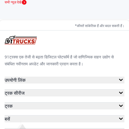
सभी न्यूज़ देखें
रफ़्तार इलेक्ट्रिक
ज़ेन मोबिलिटी
राजहंस
*कीमतें सांकेतिक हैं और बदल सकती हैं।
ज़ेलिओ
रेयोन इंजीनियर्स
वाणी मोटो
91ट्रक्स एक तेजी से बढ़ता डिजिटल प्लेटफॉर्म है जो वाणिज्यिक वाहन उद्योग से
ओम राज ऑटोटेक
विक्टरी
स्नाइपर इलेक्ट्रिक
संबंधित नवीनतम अपडेट और जानकारी प्रदान करता है।
उपयोगी लिंक
वीक्टेरो
वंदे भारत
ओपीजी मोबिलिटी
ट्रक सीरीज
ट्रक
बसें
टॉप टीम मशीन्स
शक्तिमान ई-रिक्शा
सिंघम