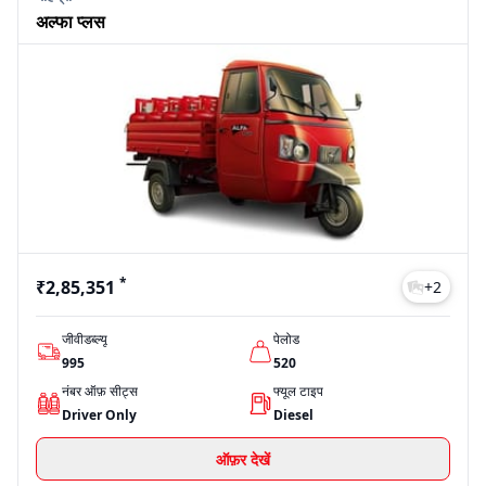
अल्फा प्लस
*
₹2,85,351
+
2
जीवीडब्ल्यू
पेलोड
995
520
नंबर ऑफ़ सीट्स
फ्यूल टाइप
Driver Only
Diesel
ऑफ़र देखें