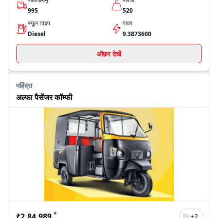
995
520
फ्यूल टाइप
पावर
Diesel
9.3873600
ऑफ़र देखें
महिंद्रा
अल्फा पैसेंजर कॉम्फी
*
₹2,84,989
+
2