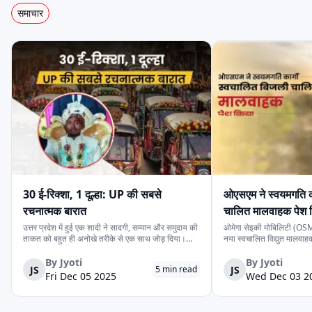
समाचार
हेक्सॉल
जॉय
स्टार
सन मोबिलिटी
डैंडेरा
इका
खालसा
हीरो
ज़ीरो21
30 ई-रिक्शा, 1 दूल्हा: UP की सबसे
ओएसएम ने स्वयमगति क
रचनात्मक बारात
चालित मालवाहक पेश 
उत्तर प्रदेश में हुई एक शादी ने सादगी, सम्मान और समुदाय की
ओमेगा सेइकी मोबिलिटी (OSM)
ताकत को बहुत ही अनोखे तरीके से एक साथ जोड़ दिया।
नया स्वचालित विद्युत मालवा
देवरिया जिले के एक दूल्हे के पास अपने बारातियों के लिये महंगे
है। इसकी कीमत ₹4.15 लाख 
सोडायको
स्पीगो
वसन ई-मोबिलिटी
वाहन की व्यवस्था करने के लिये पर्याप्त साधन नहीं थे।
के स्वचालित यात्री संस्करण 
By
Jyoti
By
Jyoti
JS
JS
5
min read
लेकिन दोस्ती की भावना ने उस...
लिये प्रस्तुत किया गया दूसरा 
Fri Dec 05 2025
Wed Dec 03 2