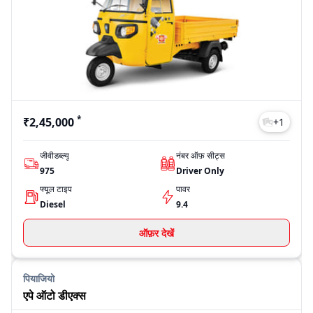
अल्फा प्लस
₹2,85,351
मैक्सिमा एक्स वाइड
₹2,38,000
अल्फा डीएक्स
₹2,75,180
Last Updated: Jul 28, 2026
*
₹2,45,000
+
1
जीवीडब्ल्यू
नंबर ऑफ़ सीट्स
975
Driver Only
फ्यूल टाइप
पावर
Diesel
9.4
ऑफ़र देखें
पियाजियो
एपे ऑटो डीएक्स