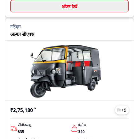
ऑफ़र देखें
महिंद्रा
अल्फा डीएक्स
*
₹2,75,180
+
5
जीवीडब्ल्यू
पेलोड
835
320