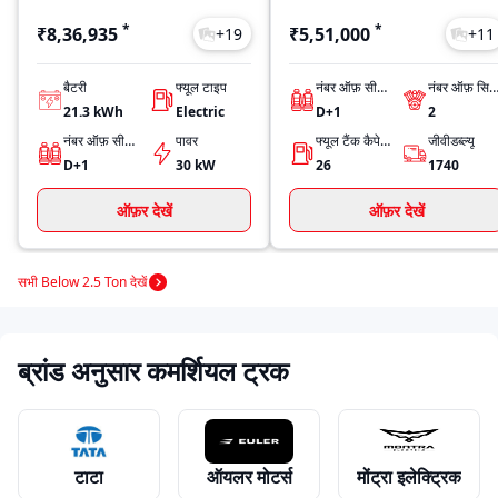
*
*
₹8,36,935
₹5,51,000
+
19
+
11
बैटरी
फ्यूल टाइप
नंबर ऑफ़ सीट्स
नंबर ऑफ़ सिलिंडर्
21.3 kWh
Electric
D+1
2
नंबर ऑफ़ सीट्स
पावर
फ्यूल टैंक कैपेसिटी
जीवीडब्ल्यू
D+1
30 kW
26
1740
ऑफ़र देखें
ऑफ़र देखें
सभी Below 2.5 Ton देखें
ब्रांड अनुसार कमर्शियल ट्रक
टाटा
ऑयलर मोटर्स
मोंट्रा इलेक्ट्रिक