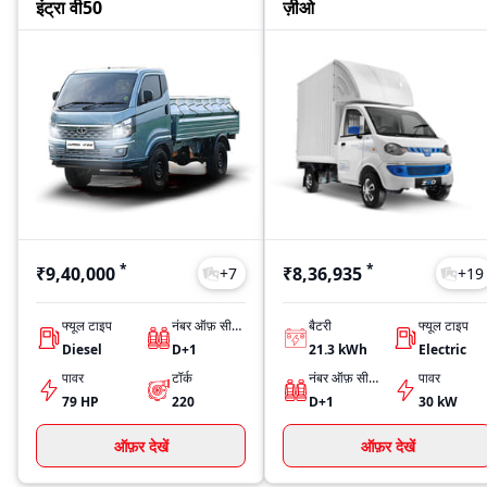
इंट्रा वी50
ज़ीओ
*
*
₹9,40,000
₹8,36,935
+
7
+
19
फ्यूल टाइप
नंबर ऑफ़ सीट्स
बैटरी
फ्यूल टाइप
Diesel
D+1
21.3 kWh
Electric
पावर
टॉर्क
नंबर ऑफ़ सीट्स
पावर
79 HP
220
D+1
30 kW
ऑफ़र देखें
ऑफ़र देखें