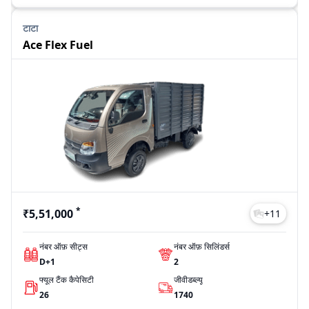
टाटा
Ace Flex Fuel
*
₹5,51,000
+
11
नंबर ऑफ़ सीट्स
नंबर ऑफ़ सिलिंडर्स
D+1
2
फ्यूल टैंक कैपेसिटी
जीवीडब्ल्यू
26
1740