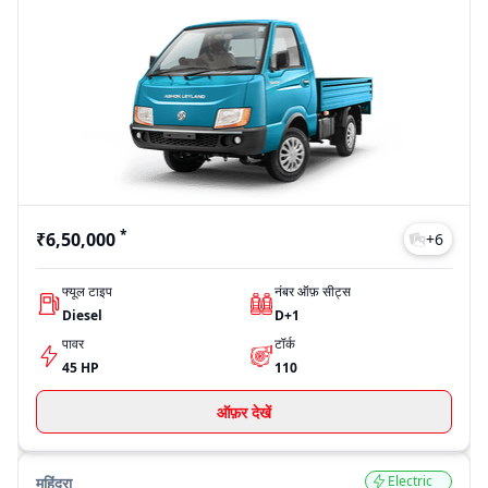
*
₹6,50,000
+
6
फ्यूल टाइप
नंबर ऑफ़ सीट्स
Diesel
D+1
पावर
टॉर्क
45 HP
110
ऑफ़र देखें
Electric
महिंद्रा