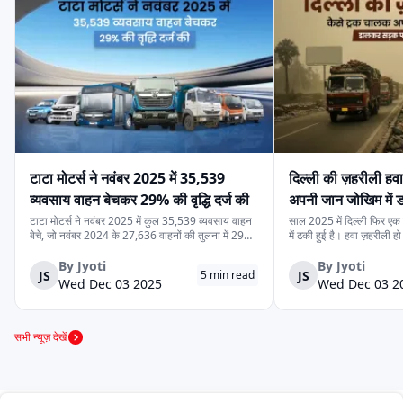
बजट के अनुसार सही मिनी ट्रक चुन सकें।
टाटा मोटर्स ने नवंबर 2025 में 35,539
दिल्ली की ज़हरीली हव
व्यवसाय वाहन बेचकर 29% की वृद्धि दर्ज की
अपनी जान जोखिम में
कर रहे हैं
टाटा मोटर्स ने नवंबर 2025 में कुल 35,539 व्यवसाय वाहन
साल 2025 में दिल्ली फिर एक ब
बेचे, जो नवंबर 2024 के 27,636 वाहनों की तुलना में 29%
में ढकी हुई है। हवा ज़हरीली हो
अधिक हैं। यह वृद्धि देश में मजबूत मांग, निर्यात में बढ़ोतरी और
लेने से डरते हैं। लेकिन इसी
कंपनी की विविध व्यवसाय वाहन श्रृंखला को दर्शाती है। घरेलू
रोज़ाना सड़क पर उतरते हैं।
By
Jyoti
By
Jyoti
JS
JS
5
min read
बिक्री 32,753 वाहन रह...
क्योंकि दिल्ली की रोज़मर्रा...
Wed Dec 03 2025
Wed Dec 03 2
सभी न्यूज़ देखें