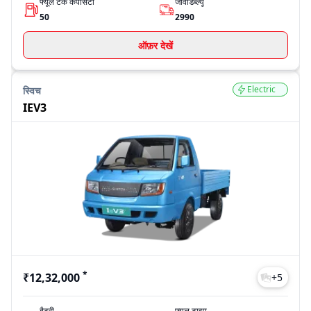
फ्यूल टैंक कैपेसिटी
जीवीडब्ल्यू
50
2990
ऑफ़र देखें
Electric
स्विच
IEV3
*
₹12,32,000
+
5
बैटरी
फ्यूल टाइप