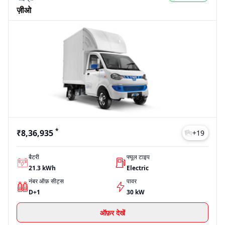
ज़ीओ
*
₹8,36,935
+
19
बैटरी
फ्यूल टाइप
21.3 kWh
Electric
नंबर ऑफ़ सीट्स
पावर
D+1
30 kW
ऑफ़र देखें