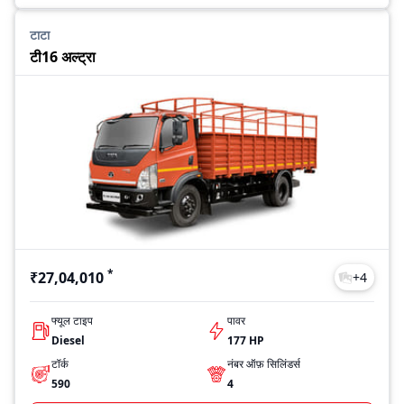
टाटा
टी16 अल्ट्रा
*
₹27,04,010
+
4
फ्यूल टाइप
पावर
Diesel
177 HP
टॉर्क
नंबर ऑफ़ सिलिंडर्स
590
4