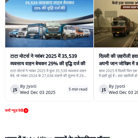
टाटा मोटर्स ने नवंबर 2025 में 35,539
दिल्ली की ज़हरीली हव
व्यवसाय वाहन बेचकर 29% की वृद्धि दर्ज की
अपनी जान जोखिम में
कर रहे हैं
टाटा मोटर्स ने नवंबर 2025 में कुल 35,539 व्यवसाय वाहन
साल 2025 में दिल्ली फिर एक ब
बेचे, जो नवंबर 2024 के 27,636 वाहनों की तुलना में 29%
में ढकी हुई है। हवा ज़हरीली हो
अधिक हैं। यह वृद्धि देश में मजबूत मांग, निर्यात में बढ़ोतरी और
लेने से डरते हैं। लेकिन इसी
कंपनी की विविध व्यवसाय वाहन श्रृंखला को दर्शाती है। घरेलू
रोज़ाना सड़क पर उतरते हैं।
By
Jyoti
By
Jyoti
JS
JS
5
min read
बिक्री 32,753 वाहन रह...
क्योंकि दिल्ली की रोज़मर्रा...
Wed Dec 03 2025
Wed Dec 03 2
सभी न्यूज़ देखें