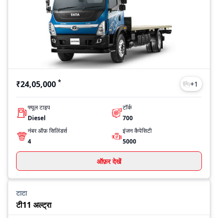
*
₹24,05,000
+
1
फ्यूल टाइप
टॉर्क
Diesel
700
नंबर ऑफ़ सिलिंडर्स
इंजन कैपेसिटी
4
5000
ऑफ़र देखें
टाटा
टी11 अल्ट्रा