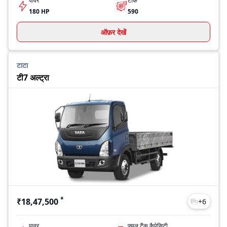
पावर
टॉर्क
180 HP
590
ऑफ़र देखें
टाटा
टी7 अल्ट्रा
*
₹18,47,500
+
6
पावर
फ्यूल टैंक कैपेसिटी