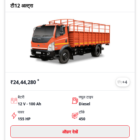
टी12 अल्ट्रा
*
₹24,44,280
+
4
बैटरी
फ्यूल टाइप
12 V - 100 Ah
Diesel
पावर
टॉर्क
155 HP
450
ऑफ़र देखें