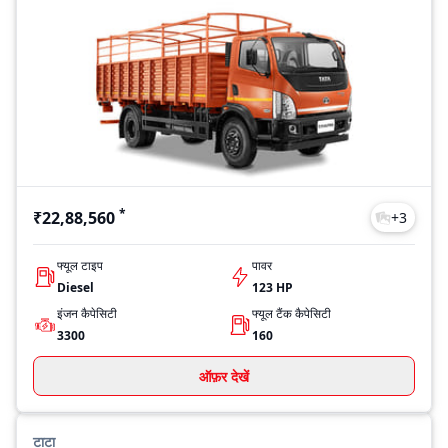
*
₹22,88,560
+
3
फ्यूल टाइप
पावर
Diesel
123 HP
इंजन कैपेसिटी
फ्यूल टैंक कैपेसिटी
3300
160
ऑफ़र देखें
टाटा