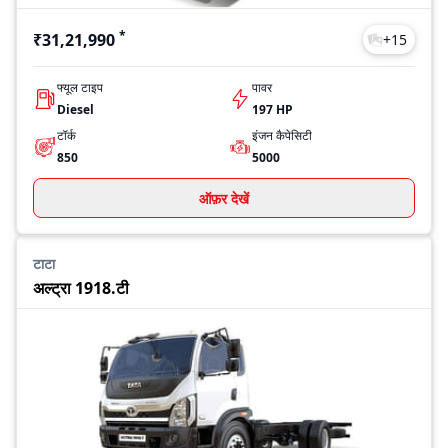
*
₹31,21,990
+
15
फ्यूल टाइप
पावर
Diesel
197 HP
टॉर्क
इंजन कैपेसिटी
850
5000
ऑफ़र देखें
टाटा
अल्ट्रा 1918.टी