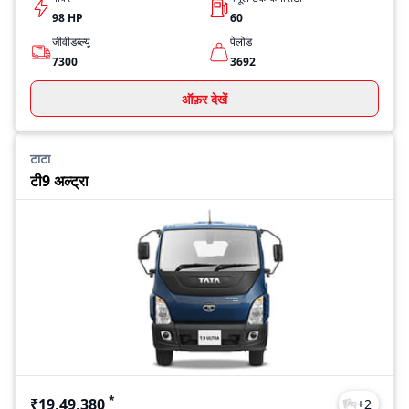
98 HP
60
जीवीडब्ल्यू
पेलोड
7300
3692
ऑफ़र देखें
टाटा
टी9 अल्ट्रा
*
₹19,49,380
+
2