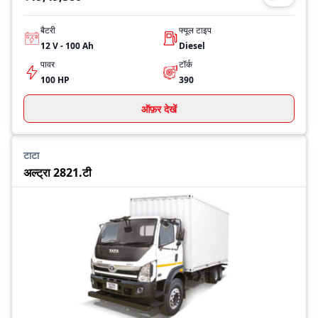
बैटरी
फ्यूल टाइप
12 V - 100 Ah
Diesel
पावर
टॉर्क
100 HP
390
ऑफ़र देखें
टाटा
अल्ट्रा 2821.टी