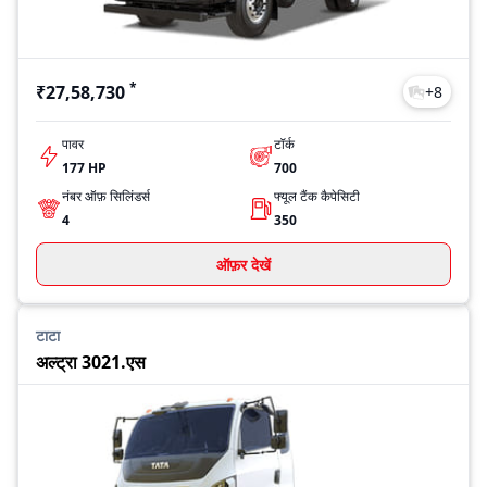
*
₹27,58,730
+
8
पावर
टॉर्क
177 HP
700
नंबर ऑफ़ सिलिंडर्स
फ्यूल टैंक कैपेसिटी
4
350
ऑफ़र देखें
टाटा
अल्ट्रा 3021.एस