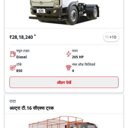
*
₹28,18,240
+
10
फ्यूल टाइप
पावर
Diesel
205 HP
टॉर्क
नंबर ऑफ़ सिलिंडर्स
850
4
ऑफ़र देखें
टाटा
अल्ट्रा टी.16 सीएक्स ट्रक