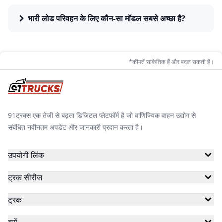
ईंधन का प्रकार (डीजल, CNG, पेट्रोल और इलेक्ट्रिक), GVW के
अनुसार पेलोड क्षमता और टायरों की संख्या।
भारी लोड परिवहन के लिए कौन-सा मॉडल सबसे अच्छा है?
भारत में Tata Ultra ट्रकों की प्रमुख विशेषताएँ
*कीमतें सांकेतिक हैं और बदल सकती हैं।
Tata Ultra ट्रक सेगमेंट में आमतौर पर ऐसे फीचर्स शामिल होते हैं जो
दैनिक व्यावसायिक संचालन को सपोर्ट करते हैं।
मुख्य विशेषताएँ:
91ट्रक्स एक तेजी से बढ़ता डिजिटल प्लेटफॉर्म है जो वाणिज्यिक वाहन उद्योग से
विभिन्न फ्यूल टाइप में उपलब्ध इंजन विकल्प
संबंधित नवीनतम अपडेट और जानकारी प्रदान करता है।
अलग-अलग GVW रेंज के अनुसार लोड क्षमता
उपयोगी लिंक
टायर कॉन्फ़िगरेशन के साथ स्थिर ड्राइविंग
ट्रक सीरीज
खराब सड़कों के लिए टिकाऊ सस्पेंशन
ट्रक
लंबे समय तक काम के लिए व्यावहारिक ड्राइवर केबिन