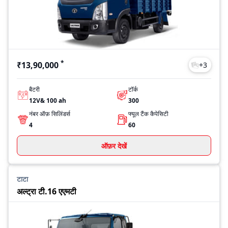
टी16 अल्ट्रा
₹27,04,010
Last Updated: Jul 28, 2026
*
₹13,90,000
+
3
बैटरी
टॉर्क
12V& 100 ah
300
नंबर ऑफ़ सिलिंडर्स
फ्यूल टैंक कैपेसिटी
4
60
ऑफ़र देखें
टाटा
अल्ट्रा टी.16 एएमटी