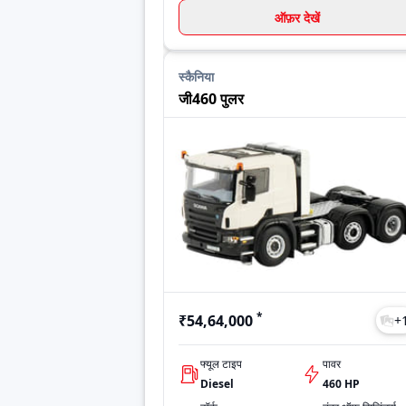
ऑफ़र देखें
स्कैनिया
जी460 पुलर
*
₹54,64,000
+
फ्यूल टाइप
पावर
Diesel
460 HP