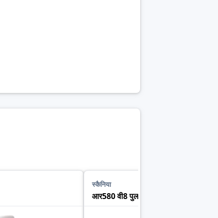
स्कैनिया
आर580 वी8 पुलर