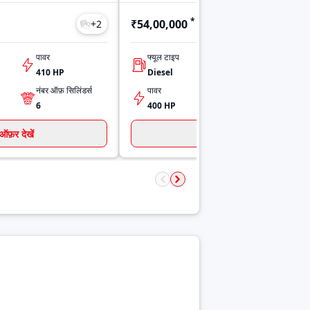
*
₹54,00,000
+
2
+
2
पावर
फ्यूल टाइप
इंजन कैपेसिटी
410 HP
Diesel
7200
नंबर ऑफ़ सिलिंडर्स
पावर
टॉर्क
6
400 HP
2000
ऑफ़र देखें
ऑफ़र देखें