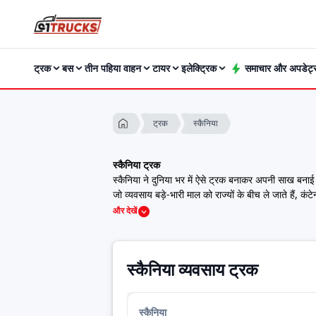
ट्रक
बस
तीन पहिया वाहन
टायर
इलेक्ट्रिक
समाचार और अपडेट्
स्कैनिया
ट्रक
स्कैनिया ट्रक
स्कैनिया ने दुनिया भर में ऐसे ट्रक बनाकर अपनी साख बनाई ह
जो व्यवसाय बड़े-भारी माल को राज्यों के बीच ले जाते हैं, कंट
भरोसेमंद खींचतान देते हैं और लंबे कामकाज के दौरान भी टिक
और देखें
स्कैनिया की इंजीनियरिंग हमेशा मज़बूत ड्राइवट्रेन, भविष्यवा
स्कैनिया ट्रक कीमत भारत में 2026
2025 के सभी नए स्कैनिया की कीमतें, तस्वीरें, रिव्यू, मा
स्कैनिया व्यवसाय ट्रक
Model
Price
जी 500 6एक्स 4 हैवी पुलर
₹54,64,000
पी410 8एक्स 4
₹54,00,000
स्कैनिया