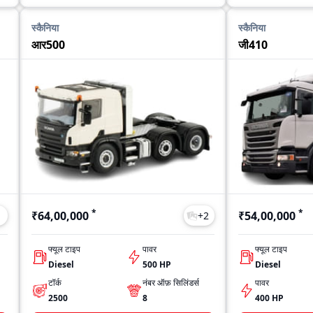
स्कैनिया
स्कैनिया
आर500
जी410
*
*
₹64,00,000
₹54,00,000
1
+
2
फ्यूल टाइप
पावर
फ्यूल टाइप
Diesel
500 HP
Diesel
टॉर्क
नंबर ऑफ़ सिलिंडर्स
पावर
2500
8
400 HP