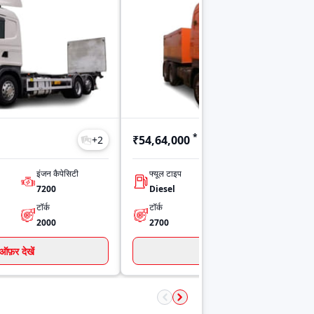
*
₹54,64,000
+
2
+
2
इंजन कैपेसिटी
फ्यूल टाइप
पावर
7200
Diesel
580 HP
टॉर्क
टॉर्क
नंबर ऑफ़ सिलिंडर्स
2000
2700
8
ऑफ़र देखें
ऑफ़र देखें