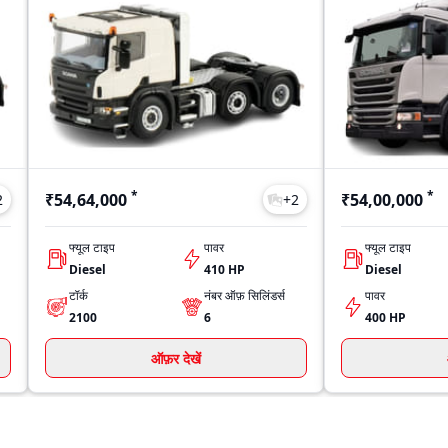
*
*
₹54,64,000
₹54,00,000
2
+
2
फ्यूल टाइप
पावर
फ्यूल टाइप
Diesel
410 HP
Diesel
टॉर्क
नंबर ऑफ़ सिलिंडर्स
पावर
2100
6
400 HP
ऑफ़र देखें