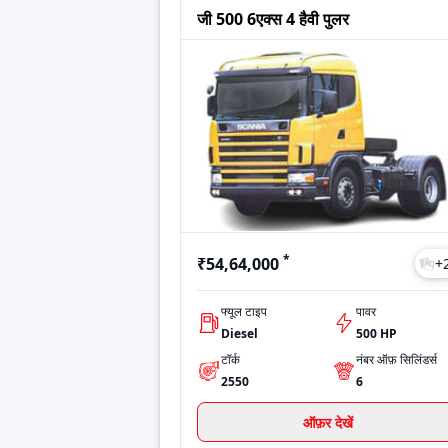
आर 500
₹64,00,000
जी 500 6एक्स 4 हैवी पुलर
पी360
₹48,00,000
आर500
₹64,00,000
Last Updated: Jul 27, 2026
*
₹54,64,000
+
फ्यूल टाइप
पावर
Diesel
500 HP
टॉर्क
नंबर ऑफ़ सिलिंडर्स
2550
6
ऑफ़र देखें