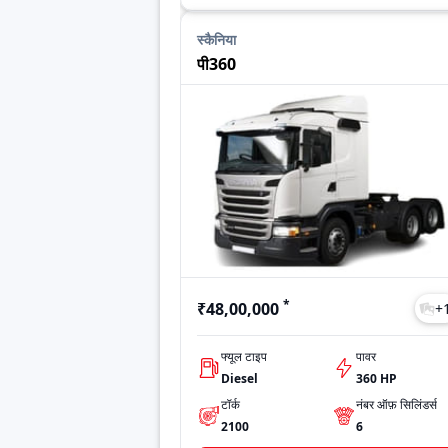
स्कैनिया
पी360
*
₹48,00,000
+
फ्यूल टाइप
पावर
Diesel
360 HP
टॉर्क
नंबर ऑफ़ सिलिंडर्स
2100
6