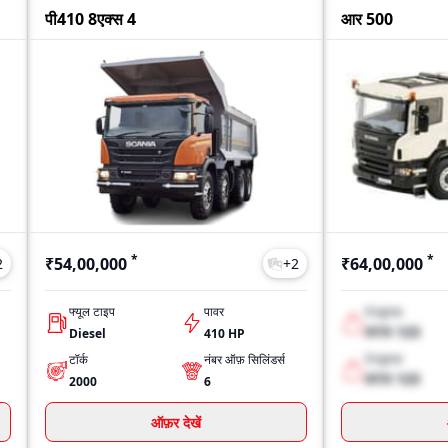
पी410 8एक्स 4
आर 500
*
*
₹54,00,000
₹64,00,000
2
+
2
फ्यूल टाइप
पावर
Engine
XYX 123
Diesel
410 HP
Engine
टॉर्क
नंबर ऑफ़ सिलिंडर्स
XYX 123
2000
6
ऑफ़र देखें