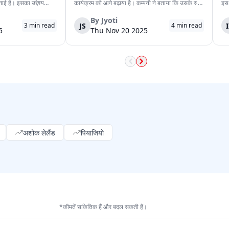
ई है। इसका उद्देश्य
कार्यक्रम को आगे बढ़ाया है। कम्पनी ने बताया कि उसके स्वयं
इस 
निर्माण तथा उत्पाद क्षमता
चलने वाले ट्रकों ने राज्य की मुख्य राजमार्गों पर 1,200 मील
एक 
ातार दो तिमाहियों से ऋण
की यात्रा बिना चालक के पूरी की। इस दौरान ट्रकों ने
वजह
By
Jyoti
JS
3
min read
4
min read
वास्तविक सामान को चुने हुए...
और 
5
Thu Nov 20 2025
अशोक लेलैंड
पियाजियो
*कीमतें सांकेतिक हैं और बदल सकती हैं।