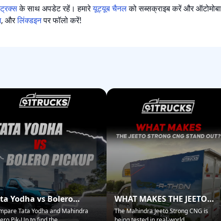
्रक्स
के साथ अपडेट रहें। हमारे
यूट्यूब चैनल
को सब्सक्राइब करें और ऑटोमो
म
, और
लिंक्डइन
पर फॉलो करें!
ta Yodha vs Bolero
WHAT MAKES THE JEETO
ckup: Best for Business?
STRONG CNG STAND OUT?
mpare Tata Yodha and Mahindra
The Mahindra Jeeto Strong CNG is
ero Pik-Up to find the
...
being tested in real-world
...