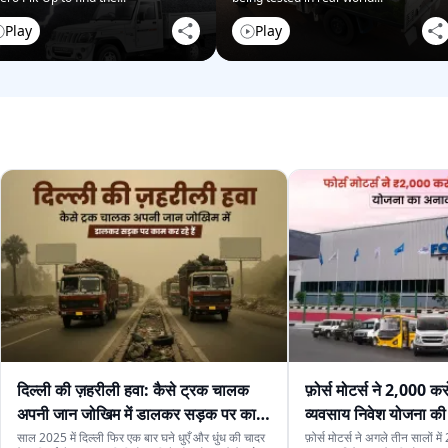
Play
Play
दिल्ली की ज़हरीली हवा: कैसे ट्रक चालक
फ़ोर्स मोटर्स ने 2,000 कर
अपनी जान जोखिम में डालकर सड़क पर काम
व्यवसाय निवेश योजना की
कर रहे हैं
साल 2025 में दिल्ली फिर एक बार घने धुएँ और धुंध की चादर
फ़ोर्स मोटर्स ने अगले तीन सालों म