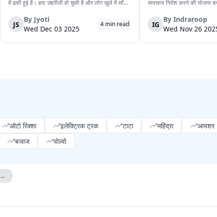
में ढकी हुई है। हवा ज़हरीली हो चुकी है और लोग खुले में साँस
व्यवसाय निवेश करने की योजना बना
लेने से डरते हैं। लेकिन इसी जहरीली हवा के बीच ट्रक चालक
कंपनी की वैश्विक पहुँच बढ़ाना और 
रोज़ाना सड़क पर उतरते हैं। उनका काम रुक नहीं सकता,
को मजबूत करना है।कंपनी, जो लग
By
Jyoti
By
Indraroop
JS
IG
4
min read
क्योंकि दिल्ली की रोज़मर्रा...
मुक्त है, इस धनराशि का इस्तेमा...
Wed Dec 03 2025
Wed Nov 26 202
ऑटो रिक्शा
इलेक्ट्रिक ट्रक
टाटा
महिंद्रा
आयशर
बजाज
वोल्वो
...