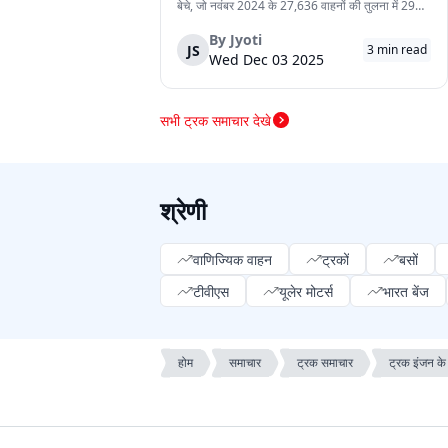
बेचे, जो नवंबर 2024 के 27,636 वाहनों की तुलना में 29%
अधिक हैं। यह वृद्धि देश में मजबूत मांग, निर्यात में बढ़ोतरी और
कंपनी की विविध व्यवसाय वाहन श्रृंखला को दर्शाती है। घरेलू
By
Jyoti
JS
3
min read
बिक्री 32,753 वाहन रह...
Wed Dec 03 2025
सभी ट्रक समाचार देखे
श्रेणी
वाणिज्यिक वाहन
ट्रकों
बसों
टीवीएस
यूलेर मोटर्स
भारत बेंज
होम
समाचार
ट्रक समाचार
ट्रक इंजन के 