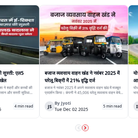
की सुस्ती: एल5
बजाज व्यवसाय वाहन खंड ने नवंबर 2025 में
यो
 खेल
घरेलू बिक्री में 21% वृद्धि दर्ज
आफ
्शा ने शहरों और कस्बों की
बजाज ने नवंबर 2025 में अपने व्यवसाय वाहन खंड में मजबूत
योध
 आसान और सस्ती सुविधा
प्रदर्शन किया। कंपनी ने 45,006 घरेलू व्यवसाय वाहन बेचे,
भार
ेज़ी से बढ़ता प्रसार,
जो नवंबर 2024 में बिके 37,243 वाहन से अधिक हैं। यह
अपन
ड़भाड़ वाले इलाके में
21% सालाना वृद्धि दर्शाती है और भारत में अंतिम‑मील
बढ़
By
Jyoti
JS
4
min read
5
min read
ज़ी कम...
परिवहन तथा छोटे ऑपरेटरों में बढ़ती मा...
में
5
Tue Dec 02 2025