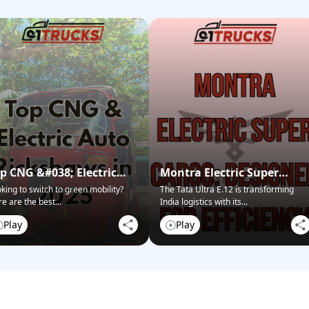
p CNG &#038; Electric
Montra Electric Super
to Rickshaws in 2025
Cargo: Designed for
king to switch to green mobility?
The Tata Ultra E.12 is transforming
e are the best
...
India logistics with its
...
Efficiency
Play
Play