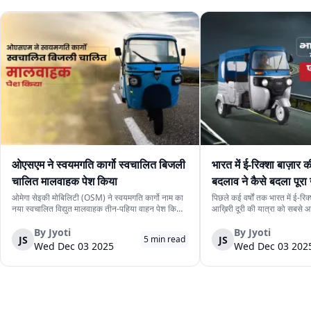
ओएसएम ने स्वयमगति कार्गो स्वचालित बिजली
भारत में ई-रिक्शा बाज़ार 
चालित मालवाहक पेश किया
बदलाव ने कैसे बदला पूरा
ओमेगा सेइकी मोबिलिटी (OSM) ने स्वयमगति कार्गो नाम का
पिछले कई वर्षों तक भारत में ई-रिक
नया स्वचालित विद्युत मालवाहक तीन-पहिया वाहन पेश किया
आख़िरी दूरी की यात्रा को सबसे
है। इसकी कीमत ₹4.15 लाख रखी गई है। यह मॉडल कंपनी
दी। कम कीमत, आसान देखभाल और त
के स्वचालित यात्री संस्करण के बाद औद्योगिक उपयोग के
इन कारणों से यह वाहन लगभग हर भी
By
Jyoti
By
Jyoti
JS
JS
5
min read
लिये प्रस्तुत किया गया दूसरा स्वचालित वाहन ...
दिखाई देने लगा। लेकिन अब यह ते
Wed Dec 03 2025
Wed Dec 03 202