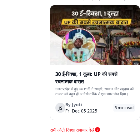
30 ई-रिक्शा, 1 दूल्हा: UP की सबसे
रचनात्मक बारात
उत्तर प्रदेश में हुई एक शादी ने सादगी, सम्मान और समुदाय की
ताकत को बहुत ही अनोखे तरीके से एक साथ जोड़ दिया।
देवरिया जिले के एक दूल्हे के पास अपने बारातियों के लिये महंगे
वाहन की व्यवस्था करने के लिये पर्याप्त साधन नहीं थे।
By
Jyoti
JS
5
min read
लेकिन दोस्ती की भावना ने उस...
Fri Dec 05 2025
सभी ऑटो रिक्शा समाचार देखे