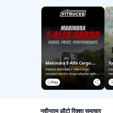
Mahindra E-Alfa Cargo:
To
Range, Price, Performance
Au
Explore Mahindra E-Alfa Cargo:
Loo
compact electric three-wheeler with 95
Her
km
...
Play
नवीनतम ऑटो रिक्शा समाचार