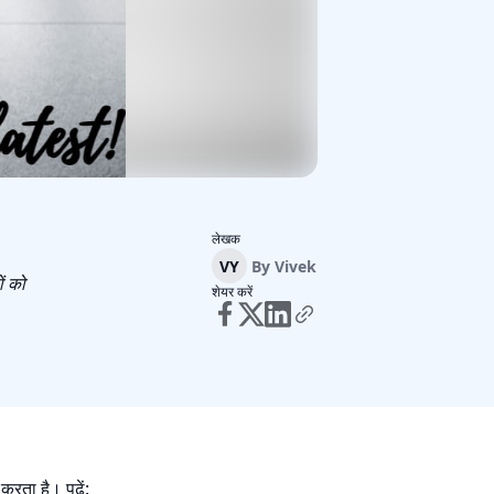
लेखक
VY
By
Vivek
ं को
शेयर करें
रता है। पढ़ें: