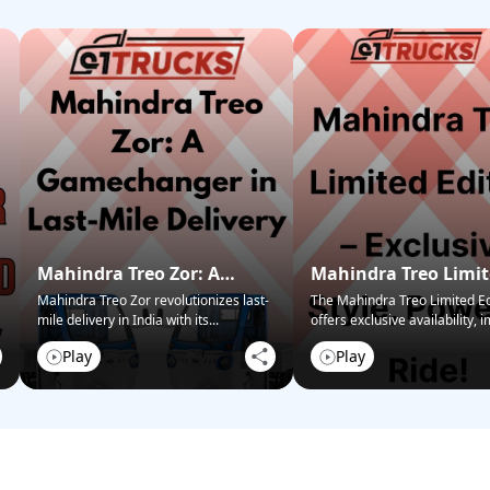
Mahindra Treo Zor: A
Mahindra Treo Limi
Gamechanger in Last-Mile
Edition – Exclusive S
Mahindra Treo Zor revolutionizes last-
The Mahindra Treo Limited Ed
mile delivery in India with its
...
offers exclusive availability,
Delivery
Powerful Ride!
performance,
...
Play
Play