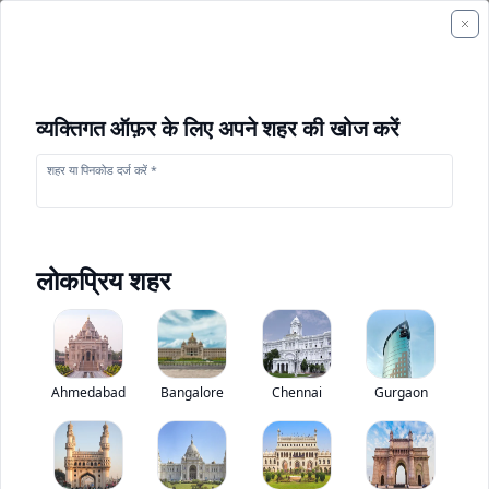
व्यक्तिगत ऑफ़र के लिए अपने शहर की खोज करें
शहर या पिनकोड दर्ज करें *
लोकप्रिय शहर
+
9
फोटो
+
1
वीडियो
Ahmedabad
Bangalore
Chennai
Gurgaon
टाटा Yodha CNG
0
(
0
Reviews)
ट्रक मूल्यांकन