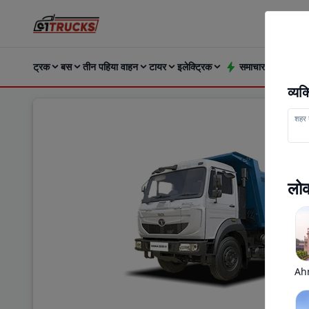
ट्रक
बस
तीन पहिया वाहन
टायर
इलेक्ट्रिक
समाचार और अपडेट्
व्य
शहर य
लोक
Ah