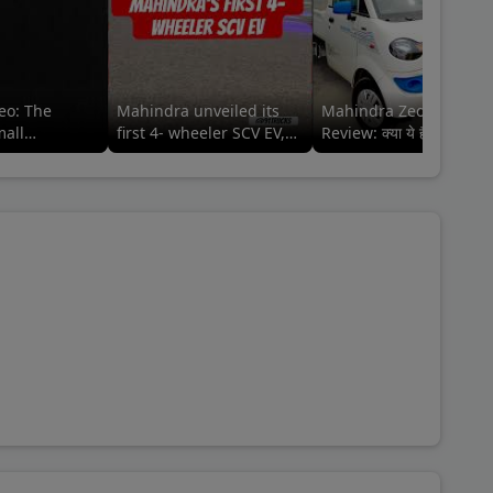
eo: The
Mahindra unveiled its
Mahindra Zeo EV Picku
mall
first 4- wheeler SCV EV,
Review: क्या ये है बेहतर
Zeo⚡️ #mahindraezeo
इलेक्ट्रिक ऑप्शन?
@MahindraLMM
#mahindralmm #zeo
#mahindra #zeo
lmm#MahindraZEO
#mahindrazeo
#91trucks