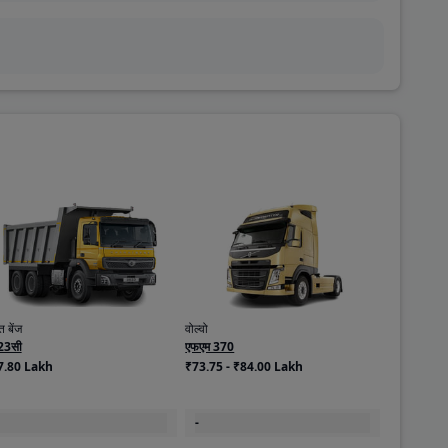
 बेंज
वोल्वो
23सी
एफएम 370
7.80 Lakh
₹73.75 - ₹84.00 Lakh
-