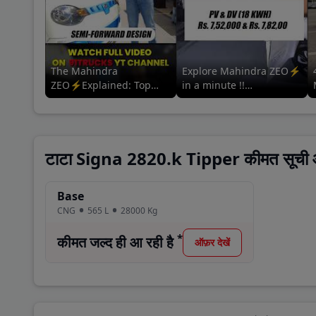
The Mahindra
Explore Mahindra ZEO⚡
ZEO⚡Explained: Top
in a minute !!
Features & Specs | For
#mahindrazeo
more information tap the
#mahindralmm
related video 👇
#mahindrascvev #adas
टाटा Signa 2820.k Tipper कीमत सूची और
Base
CNG
565
L
28000
Kg
*
कीमत जल्द ही आ रही है
ऑफ़र देखें