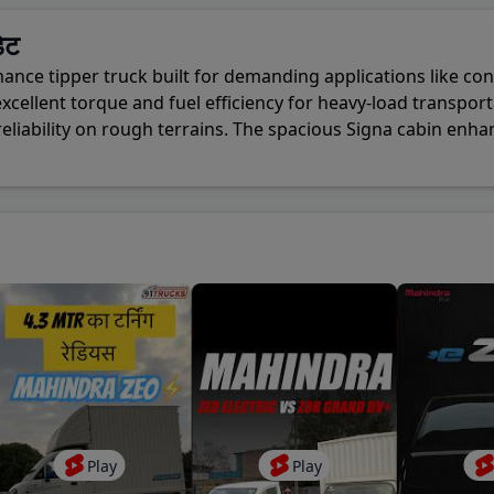
cil House Street S.O
-
Kolkata
,
700001
ेट
ance tipper truck built for demanding applications like con
Sabha S.O
-
Lucknow
,
226001
cellent torque and fuel efficiency for heavy-load transporta
eliability on rough terrains. The spacious Signa cabin enha
rgate S.O
-
Mumbai
,
400001
ng hours more manageable. Designed for strength, efficien
Delhi G.P.O.
-
New Delhi
,
110001
dala S.O
-
Pune
,
410301
Play
Play