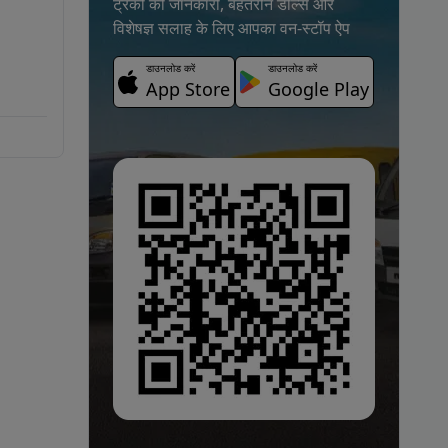
ट्रकों की जानकारी, बेहतरीन डील्स और
विशेषज्ञ सलाह के लिए आपका वन-स्टॉप ऐप
डाउनलोड करें
डाउनलोड करें
App Store
Google Play