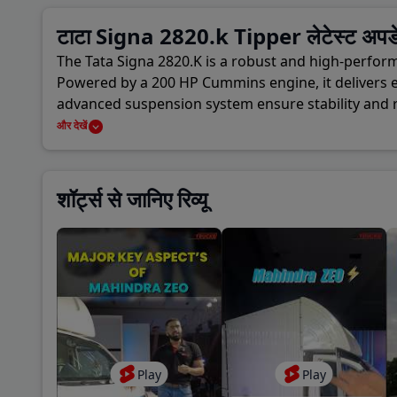
Coun
टाटा Signa 2820.k Tipper लेटेस्ट अपड
The Tata Signa 2820.K is a robust and high-perform
A P 
Powered by a 200 HP Cummins engine, it delivers ex
advanced suspension system ensure stability and r
Baza
features, and modern controls, making long worki
और देखें
choice for heavy-duty operations.
New 
शॉर्ट्स से जानिए रिव्यू
Khan
Play
Play