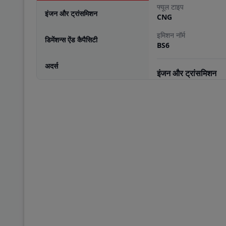
फ्यूल टाइप
इंजन और ट्रांसमिशन
CNG
इमिशन नॉर्म
डिमेंशन्स ऐंड कैपैसिटी
BS6
अदर्स
इंजन और ट्रांसमिशन
इंजन टाइप
CUMMINS ISBe 5.6L
डिमेंशन्स ऐंड कैपैसिटी
फ्यूल टैंक कैपेसिटी
565
L
जीवीडब्ल्यू
28000
Kg
व्हीलबेस
4280
mm