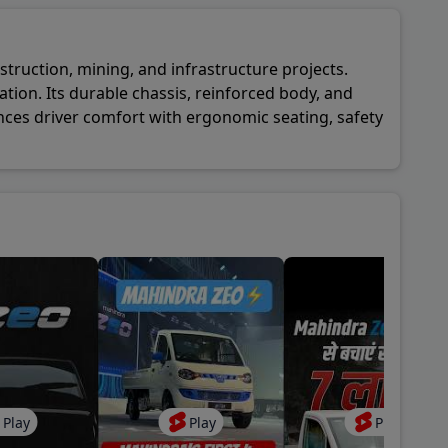
struction, mining, and infrastructure projects.
tion. Its durable chassis, reinforced body, and
nces driver comfort with ergonomic seating, safety
cy, and comfort, the Signa 2820.K is a dependable
Play
Play
Play