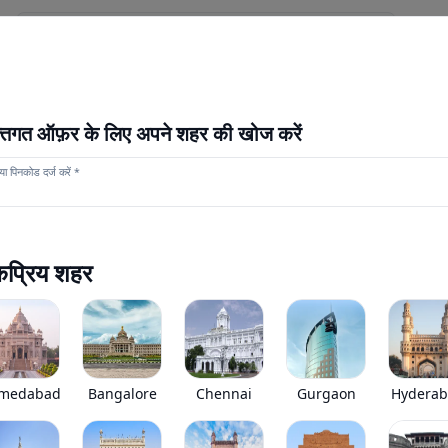
स
हमारे स्टोर
अधिक
नया आगाज़
क्तिगत ऑफ़र के लिए अपने शहर की खोज करें
ा पिनकोड दर्ज करें *
टाटा Signa 2820.k Tipper
0
(
0
Reviews)
टाटा Signa 2820.k Tipper भारत बाजार में रुपये की एक्स-शोरूम कीमत प
प्रिय शहर
*
कीमत जल्द ही आ रही है
View Price Breakup
EMI starts @
Ex-showroom price in
*****
/month*
medabad
Bangalore
Chennai
Gurgaon
Hydera
•
जीएसटी 2.0 के बाद कीमतों में संशोधन किया गया है। नई दरें जल्द