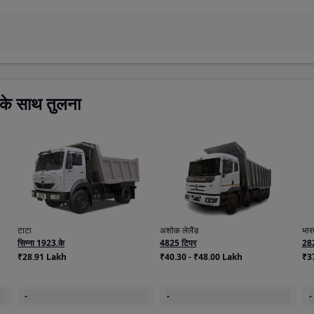
े साथ तुलना
टाटा
अशोक लेलैंड
भारत
सिग्ना 1923.के
4825 टिपर
28
₹28.91 Lakh
₹40.30 - ₹48.00 Lakh
₹3
-
-
-