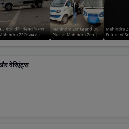
4.3 मीटर टर्निंग रेडियस के साथ
Mahindra Zor Grand DV
Mahindra Z
Mahindra ZEO: अब तंग
Plus vs Mahindra Zeo |
Future of S
गलियों में आसान ड्राइविंग!
कौन सा है बेहतर? #mahindra
Commercial
#mahindra #91trucks
#91trucks
Vehicles⚡
#Mahindra
 वेरिएंट्स