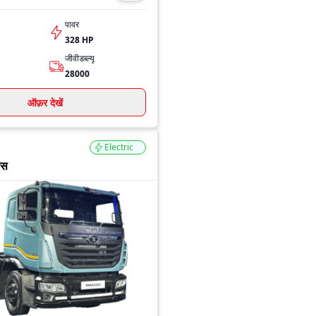
पावर
328 HP
जीवीडब्ल्यू
28000
ऑफ़र देखें
Electric
एस