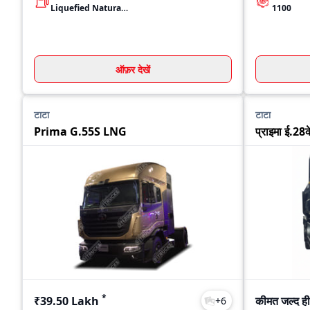
Liquefied Natural Gas (LNG)
1100
ऑफ़र देखें
टाटा
टाटा
Prima G.55S LNG
प्राइमा ई.28क
*
₹39.50 Lakh
कीमत जल्द ही
+
6