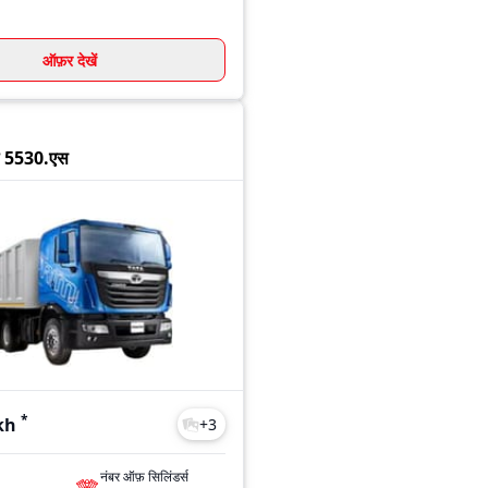
ऑफ़र देखें
ल 5530.एस
*
kh
+
3
नंबर ऑफ़ सिलिंडर्स