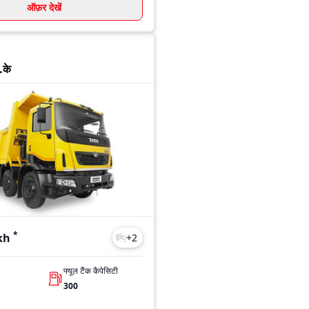
ऑफ़र देखें
.के
*
kh
+
2
फ्यूल टैंक कैपेसिटी
300