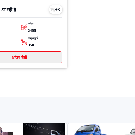
 आ रही है
+
3
टॉर्क
2455
रेंज/चार्ज
350
ऑफ़र देखें