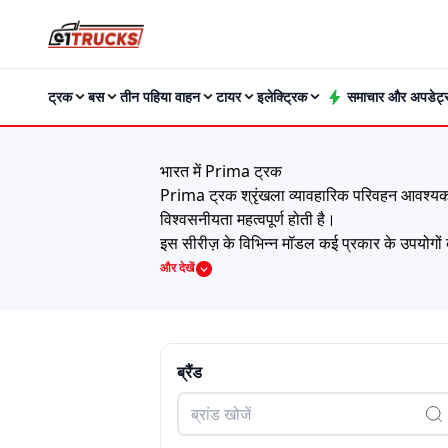
ट्रक
बस
तीन पहिया वाहन
टायर
इलेक्ट्रिक
समाचार और अपडेट्
भारत में Prima ट्रक
Prima ट्रक श्रृंखला व्यावहारिक परिवहन आवश्यकताओं 
विश्वसनीयता महत्वपूर्ण होती है।
इस सीरीज़ के विभिन्न मॉडल कई प्रकार के उपयोगों 
वाहन एक कुशल ईंधन इंजन और दैनिक संचालन के लि
और देखें
करता है।
भारत में 2026 में Prima ट्रकों की कीमत सूची
Model
Price
इंट्रा वी50
₹9.40 Lakh
ब्रैंड
एस गोल्ड डीजल
₹5.99 Lakh
इंट्रा वी10
₹6.75 Lakh
इंट्रा V70
₹9.83 Lakh