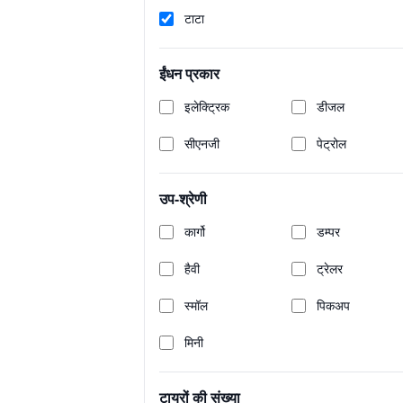
इंट्रा वी30
टाटा
₹8.31 Lakh
Last Updated: Jul 28, 2026
ईंधन प्रकार
इलेक्ट्रिक
डीजल
सीएनजी
पेट्रोल
उप-श्रेणी
कार्गो
डम्पर
हैवी
ट्रेलर
स्मॉल
पिकअप
मिनी
टायरों की संख्या