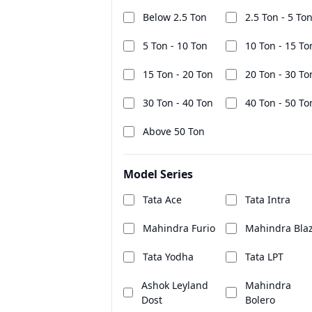
Below 2.5 Ton
2.5 Ton - 5 To
5 Ton - 10 Ton
10 Ton - 15 To
15 Ton - 20 Ton
20 Ton - 30 To
30 Ton - 40 Ton
40 Ton - 50 To
Above 50 Ton
Model Series
Tata Ace
Tata Intra
Mahindra Furio
Mahindra Bla
Tata Yodha
Tata LPT
Ashok Leyland
Mahindra
Dost
Bolero