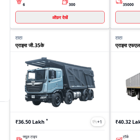
6
300
35000
ऑफ़र देखें
टाटा
टाटा
प्राइमा जी.35के
प्राइमा एफए
*
₹36.50 Lakh
₹40.32 La
+
1
फ्यूल टाइप
टॉर्क