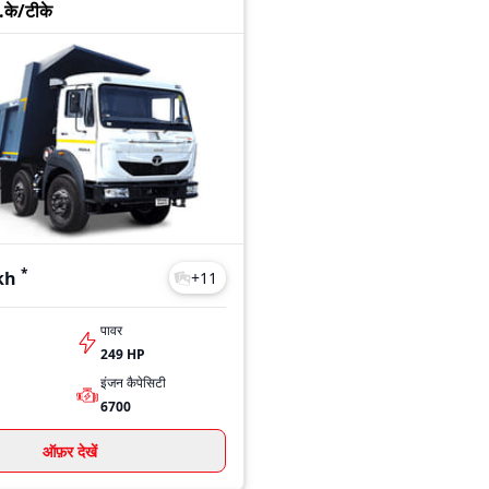
.के/टीके
*
kh
+
11
पावर
249 HP
इंजन कैपेसिटी
6700
ऑफ़र देखें