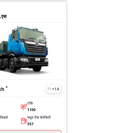
0.एस
*
kh
+
14
टॉर्क
1100
िंडर्स
फ्यूल टैंक कैपेसिटी
557