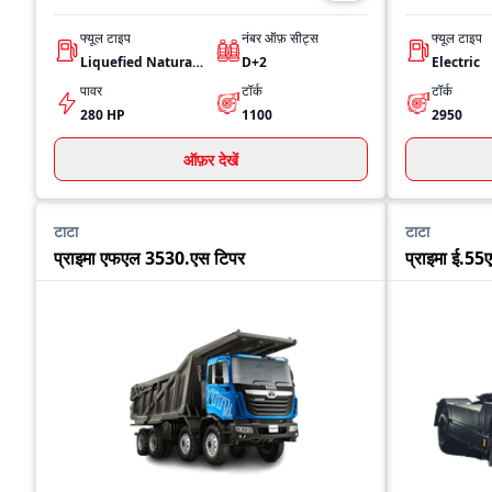
फ्यूल टाइप
नंबर ऑफ़ सीट्स
फ्यूल टाइप
Liquefied Natural Gas (LNG)
D+2
Electric
पावर
टॉर्क
टॉर्क
280 HP
1100
2950
ऑफ़र देखें
टाटा
टाटा
प्राइमा एफएल 3530.एस टिपर
प्राइमा ई.55