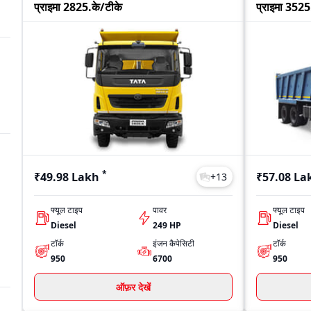
प्राइमा 2825.के/टीके
प्राइमा 3525
*
₹49.98 Lakh
₹57.08 La
+
13
फ्यूल टाइप
पावर
फ्यूल टाइप
Diesel
249 HP
Diesel
टॉर्क
इंजन कैपेसिटी
टॉर्क
950
6700
950
ऑफ़र देखें