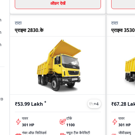
ऑफ़र देखें
n
n
टाटा
टाटा
प्राइमा 2830.के
प्राइमा 3530
n
n
zo
*
₹53.99 Lakh
₹67.28 La
+
4
पावर
टॉर्क
पावर
301 HP
1100
301 HP
नंबर ऑफ़ सिलिंडर्स
फ्यूल टैंक कैपेसिटी
जीवीडब्ल्यू