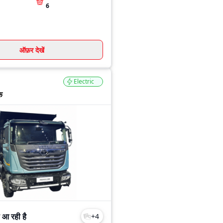
6
ऑफ़र देखें
Electric
े
 आ रही है
+
4