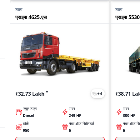
टाटा
टाटा
प्राइमा 4625.एस
प्राइमा 553
h
*
₹32.73 Lakh
₹38.71 La
+
4
फ्यूल टाइप
पावर
पावर
Diesel
249 HP
300 HP
टॉर्क
नंबर ऑफ़ सिलिंडर्स
नंबर ऑफ़ सिल
950
6
6