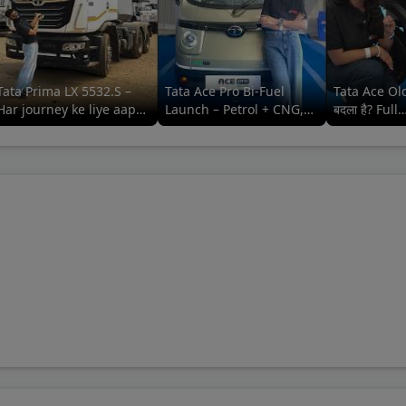
Tata Prima LX 5532.S –
Tata Ace Pro Bi-Fuel
Tata Ace Old
Har journey ke liye aapka
Launch – Petrol + CNG,
बदला है? Full
reliable aur comfortable
Maximum
Comparison
saathi
Efficiency#tatamotors