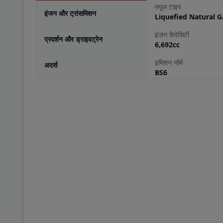
फ्यूल टाइप
इंजन और ट्रांसमिशन
Liquefied Natural G
इंजन कैपेसिटी
प्रदर्शन और ड्राइवट्रेन
6,692
cc
इमिशन नॉर्म
अदर्स
BS6
इंजन और ट्रांसमिशन
इंजन टाइप
Cummins ISBe 6.7L, 
मैक्स टोर्क
1100 Nm
प्रदर्शन और ड्राइवट्रेन
मैक्स पावर
300 HP @ 2,300 rp