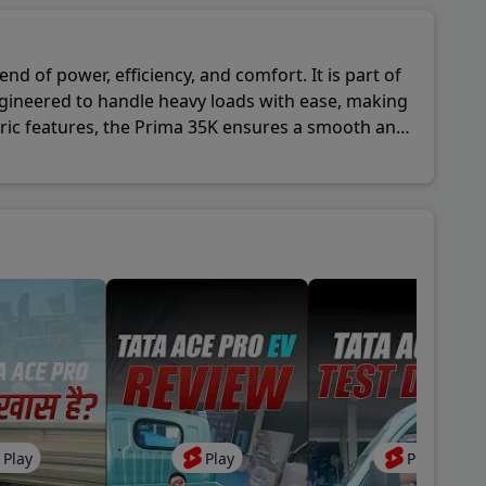
d of power, efficiency, and comfort. It is part of
gineered to handle heavy loads with ease, making
entric features, the Prima 35K ensures a smooth and
the commercial vehicle segment.
Play
Play
Play