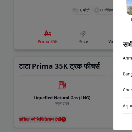
+
6
फोटो
+
1
वीडियो
Prima 35K
Price
Variants
सभ
Ahm
टाटा Prima 35K ट्रक फीचर्स
Bang
Chen
Liquefied Natural Gas (LNG)
फ्यूल टाइप
Arju
अधिक स्पेसिफिकेशन देखें
Gand