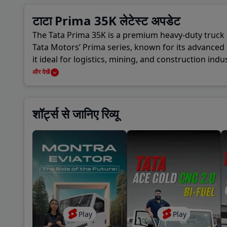
Coun
टाटा Prima 35K लेटेस्ट अपडेट
The Tata Prima 35K is a premium heavy-duty truck de
A P 
Tata Motors’ Prima series, known for its advance
it ideal for logistics, mining, and construction in
Baza
reliable driving experience. It is a testament to 
और देखें
New 
शॉर्ट्स से जानिए रिव्यू
Khan
Play
Play