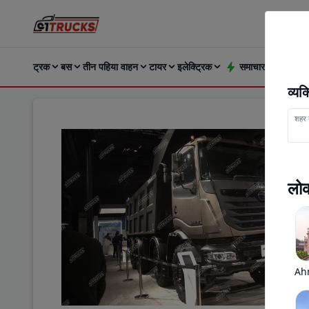
ट्रक
बस
तीन पहिया वाहन
टायर
इलेक्ट्रिक
समाचार और अपडेट्
व्य
शहर य
लोक
Ah