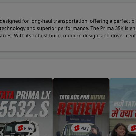
cil House Street S.O
-
Kolkata
,
700001
signed for long-haul transportation, offering a perfect blen
Sabha S.O
-
Lucknow
,
226001
d technology and superior performance. The Prima 35K is en
dustries. With its robust build, modern design, and driver-c
rgate S.O
-
Mumbai
,
400001
Tata Motors’ commitment to innovation and sustainability in 
Delhi G.P.O.
-
New Delhi
,
110001
dala S.O
-
Pune
,
410301
Play
Play