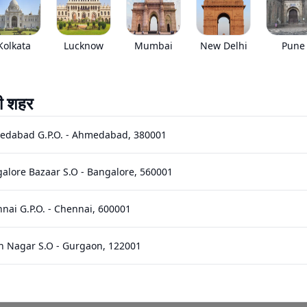
EMI starts @
*****
/month*
Kolkata
Lucknow
Mumbai
New Delhi
Pune
Images
Specs
Reviews
Q&A
ी शहर
edabad G.P.O.
-
Ahmedabad
,
380001
alore Bazaar S.O
-
Bangalore
,
560001
nai G.P.O.
-
Chennai
,
600001
6,692
cc
इंजन कैपेसिटी
n Nagar S.O
-
Gurgaon
,
122001
hi Bhawan S.O (Hyderabad)
-
Hyderabad
,
500001