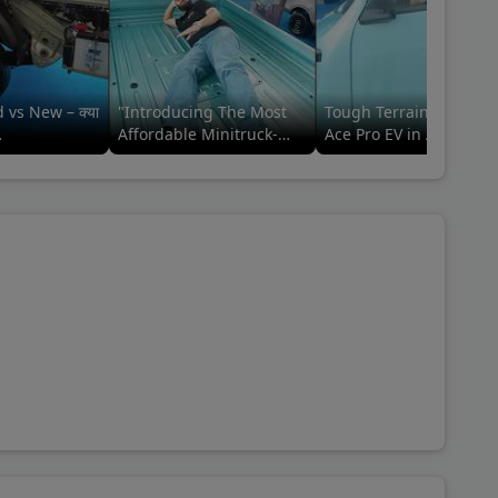
 vs New – क्या
"Introducing The Most
Tough Terrain Trials, T
Affordable Minitruck-
Ace Pro EV in Action
#tatamotors
Tata ACE Pro EV Ab Meri
(performance review)
Baari🚛🤩 #tatamotors
#commercialvehicle#ta