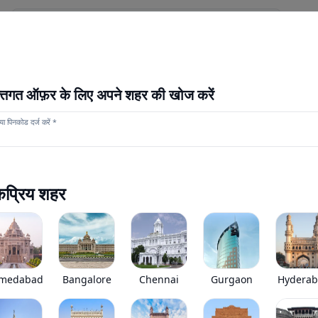
स
हमारे स्टोर
अधिक
नया आगाज़
क्तिगत ऑफ़र के लिए अपने शहर की खोज करें
ा पिनकोड दर्ज करें *
टाटा Prima 35K
0
(
0
Reviews)
टाटा Prima 35K भारत बाजार में रुपये की एक्स-शोरूम कीमत पर उपलब्ध ह
प्रिय शहर
*
कीमत जल्द ही आ रही है
View Price Breakup
EMI starts @
Ex-showroom price in
*****
/month*
medabad
Bangalore
Chennai
Gurgaon
Hydera
•
जीएसटी 2.0 के बाद कीमतों में संशोधन किया गया है। नई दरें जल्द