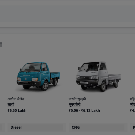
ा
अशोक लेलैंड
मारुति सुजुकी
महिं
साथी
सुपर कैरी
जीट
₹6.50 Lakh
₹5.06 - ₹6.12 Lakh
₹4
Diesel
CNG
P