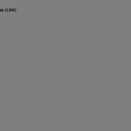
as (LNG)
6-cylinder diesel engine
m