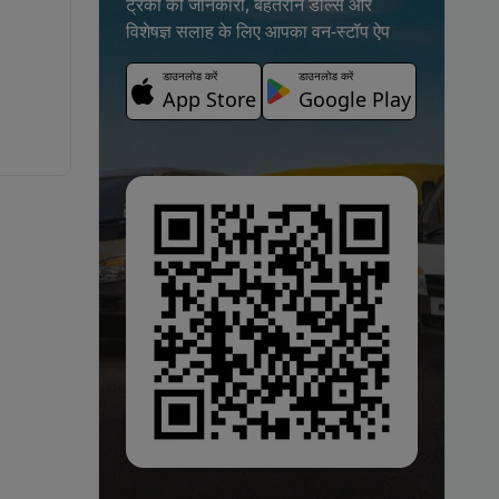
ट्रकों की जानकारी, बेहतरीन डील्स और
विशेषज्ञ सलाह के लिए आपका वन-स्टॉप ऐप
डाउनलोड करें
डाउनलोड करें
App Store
Google Play