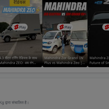
Play
Play
4.3 मीटर टर्निंग रेडियस के साथ
Mahindra Zor Grand DV
Mahindra Z
Mahindra ZEO: अब तंग
Plus vs Mahindra Zeo |
Future of S
गलियों में आसान ड्राइविंग!
कौन सा है बेहतर? #mahindra
Commercial
#mahindra #91trucks
#91trucks
Vehicles⚡
#Mahindra
द्वारा संचालित है।