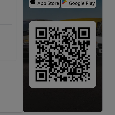
App Store
Google Play