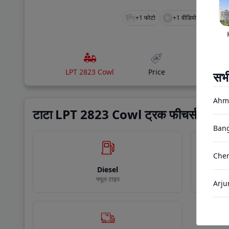
+
1
फोटो
+
1
वीडियो
LPT 2823 Cowl
Price
Variants
सभ
Ahm
टाटा LPT 2823 Cowl ट्रक फीचर्स
Bang
Chen
Diesel
फ्यूल टाइप
Arju
Gand