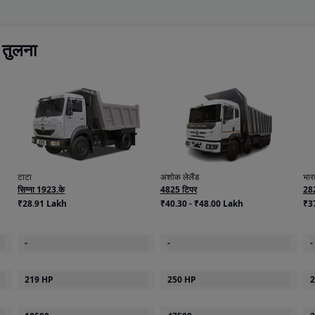
तुलना
anic clutch
II
00 r/min
टाटा
अशोक लेलैंड
भारत
सिग्ना 1923.के
4825 टिपर
28
₹28.91 Lakh
₹40.30 - ₹48.00 Lakh
₹3
-
-
-
219 HP
250 HP
2