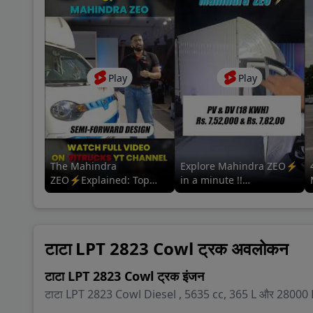
Play
Play
The Mahindra
Explore Mahindra ZEO⚡
ZEO⚡Explained: Top
in a minute !!
Features & Specs | For
#mahindrazeo
more information tap the
#mahindralmm
related video 👇
#mahindrascvev #adas
टाटा LPT 2823 Cowl ट्रक अवलोकन
टाटा LPT 2823 Cowl ट्रक इंजन
टाटा LPT 2823 Cowl Diesel , 5635 cc, 365 L और 28000 Kg 