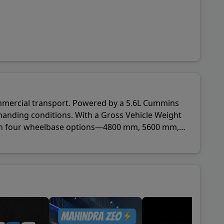
ommercial transport. Powered by a 5.6L Cummins
anding conditions. With a Gross Vehicle Weight
ble in four wheelbase options—4800 mm, 5600 mm,
nce operations with fewer refueling stops. It
 equipped with safety and efficiency-enhancing