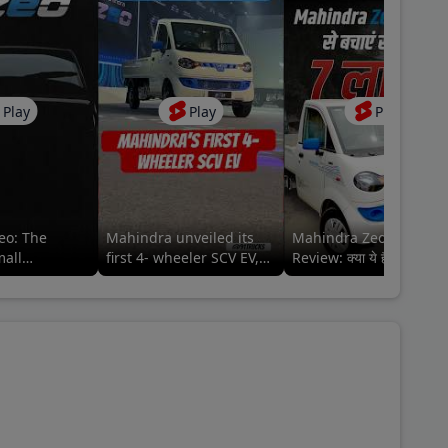
Play
Play
Play
eo: The
Mahindra unveiled its
Mahindra Zeo EV Picku
mall
first 4- wheeler SCV EV,
Review: क्या ये है बेहतर
Zeo⚡️ #mahindraezeo
इलेक्ट्रिक ऑप्शन?
@MahindraLMM
#mahindralmm #zeo
#mahindra #zeo
lmm#MahindraZEO
#mahindrazeo
#91trucks