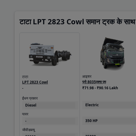
10
टाटा LPT 2823 Cowl समान ट्रक के साथ 
इंजन और ट्रांसमिशन
क्लच टाइप
395mm diameter org
इंजन टाइप
Cummins 6.7L OBD-
मैक्स टोर्क
925 Nm @ 1000 - 16
आइशर
टाटा
प्रो 8035एक्स एम
LPT 2823 Cowl
₹71.98 - ₹90.16 Lakh
-
डिमेंशन्स ऐंड कैपैसिटी
ईंधन प्रकार
फ्यूल टैंक कैपेसिटी
Electric
Diesel
365
L
पावर
जीवीडब्ल्यू
350 HP
-
28000
Kg
जीवीडब्ल्यू
ग्राउंड क्लियरेंस