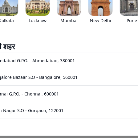
EMI starts @
*****
/month*
Kolkata
Lucknow
Mumbai
New Delhi
Pune
Images
Specs
Reviews
Q&A
ी शहर
edabad G.P.O.
-
Ahmedabad
,
380001
alore Bazaar S.O
-
Bangalore
,
560001
nai G.P.O.
-
Chennai
,
600001
5635
cc
365
L
इंजन कैपेसिटी
फ्यूल टैंक कैपेसिटी
n Nagar S.O
-
Gurgaon
,
122001
hi Bhawan S.O (Hyderabad)
-
Hyderabad
,
500001