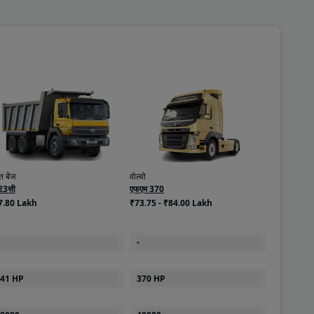
 बेंज
वोल्वो
23सी
एफएम 370
7.80 Lakh
₹73.75 - ₹84.00 Lakh
-
41 HP
370 HP