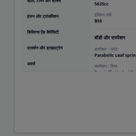
व्हील, टायर और ब्रेक्स
5635
cc
इमिशन नॉर्म
इंजन और ट्रांसमिशन
BS6
डिमेंशन्स ऐंड कैपैसिटी
बॉडी और सस्पेंशन
प्रदर्शन और ड्राइवट्रेन
सस्पेंशन - फ्रंट
Parabolic Leaf spri
अदर्स
सस्पेंशन - रियर
Semi elliptical with
व्हील, टायर और ब्रेक्स
फ्रंट टायर साइज़
295/90R20
रियर टायर साइज़
295/90 R20
नंबर ऑफ़ टायर्स