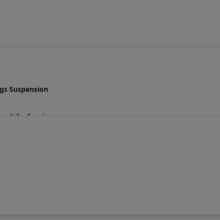
ngs Suspension
 multileaf spring