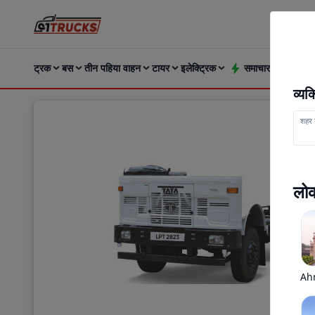
ट्रक
बस
तीन पहिया वाहन
टायर
इलेक्ट्रिक
समाचार और अपडेट्
व्य
शहर य
लोक
Ah