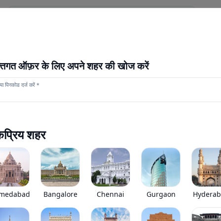
स
हमारे स्टोर
अधिक
नया आगाज़
क्तिगत ऑफ़र के लिए अपने शहर की खोज करें
ा पिनकोड दर्ज करें *
टाटा LPT 2823 Cowl
0
(
0
Reviews)
टाटा LPT 2823 Cowl भारत बाजार में रुपये की एक्स-शोरूम कीमत पर उपलब
प्रिय शहर
*
कीमत जल्द ही आ रही है
View Price Breakup
EMI starts @
Ex-showroom price in
*****
/month*
medabad
Bangalore
Chennai
Gurgaon
Hydera
•
जीएसटी 2.0 के बाद कीमतों में संशोधन किया गया है। नई दरें जल्द