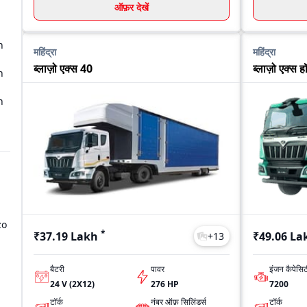
ऑफ़र देखें
n
n
महिंद्रा
महिंद्रा
ब्लाज़ो एक्स 40
ब्लाज़ो एक्स 
n
n
zo
*
₹37.19 Lakh
₹49.06 La
+
13
बैटरी
पावर
इंजन कैपेसि
24 V (2X12)
276 HP
7200
टॉर्क
नंबर ऑफ़ सिलिंडर्स
टॉर्क