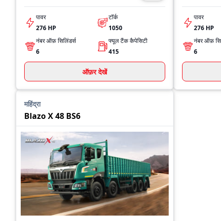
पावर
टॉर्क
पावर
276 HP
1050
276 HP
नंबर ऑफ़ सिलिंडर्स
फ्यूल टैंक कैपेसिटी
नंबर ऑफ़ सिल
6
415
6
ऑफ़र देखें
महिंद्रा
Blazo X 48 BS6