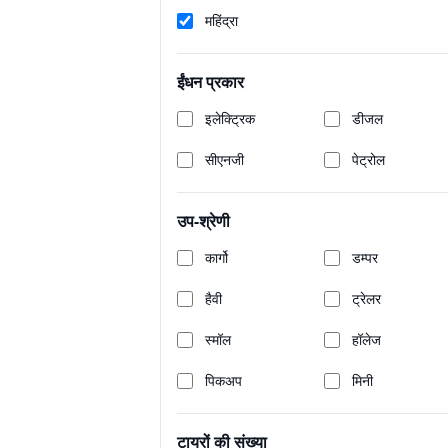
ज़ीओ
महिंद्रा
₹8.19 Lakh
Last Updated: Jul 27, 2026
ईंधन प्रकार
इलेक्ट्रिक
डीजल
सीएनजी
पेट्रोल
उप-श्रेणी
कार्गो
डम्पर
हैवी
ट्रेलर
स्मॉल
हॉलेज
पिकअप
मिनी
टायरों की संख्या