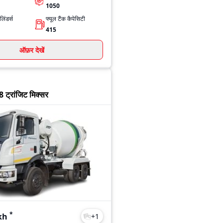
1050
िंडर्स
फ्यूल टैंक कैपेसिटी
415
ऑफ़र देखें
28 ट्रांजिट मिक्सर
*
kh
+
1