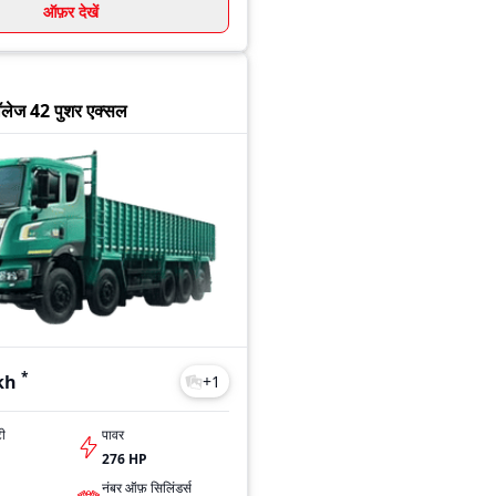
ऑफ़र देखें
हॉलेज 42 पुशर एक्सल
*
kh
+
1
टी
पावर
276 HP
नंबर ऑफ़ सिलिंडर्स