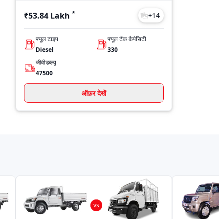
*
₹53.84 Lakh
+
14
फ्यूल टाइप
फ्यूल टैंक कैपेसिटी
Diesel
330
जीवीडब्ल्यू
47500
ऑफ़र देखें