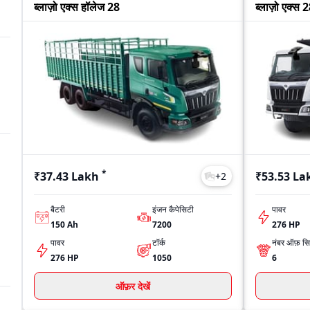
ब्लाज़ो एक्स हॉलेज 28
ब्लाज़ो एक्स 
*
₹37.43 Lakh
₹53.53 La
+
2
बैटरी
इंजन कैपेसिटी
पावर
150 Ah
7200
276 HP
पावर
टॉर्क
नंबर ऑफ़ सिल
276 HP
1050
6
ऑफ़र देखें