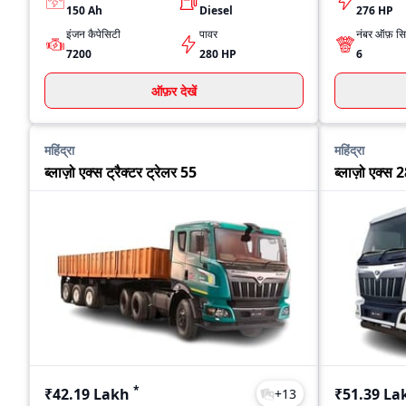
150 Ah
Diesel
276 HP
इंजन कैपेसिटी
पावर
नंबर ऑफ़ सिल
7200
280 HP
6
ऑफ़र देखें
महिंद्रा
महिंद्रा
ब्लाज़ो एक्स ट्रैक्टर ट्रेलर 55
ब्लाज़ो एक्स 
*
₹42.19 Lakh
₹51.39 La
+
13