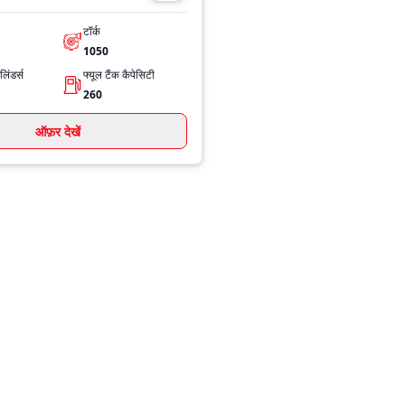
टॉर्क
1050
िंडर्स
फ्यूल टैंक कैपेसिटी
260
ऑफ़र देखें