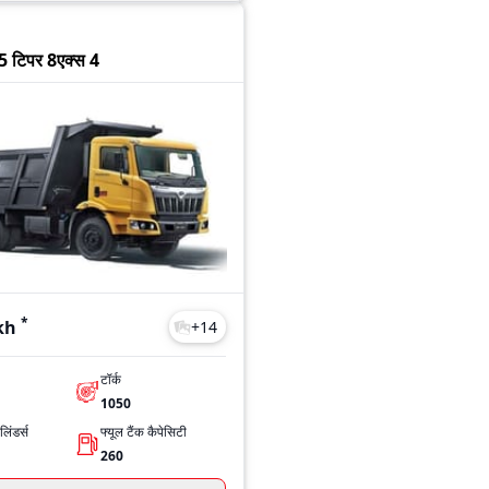
35 टिपर 8एक्स 4
*
kh
+
14
टॉर्क
1050
िंडर्स
फ्यूल टैंक कैपेसिटी
260