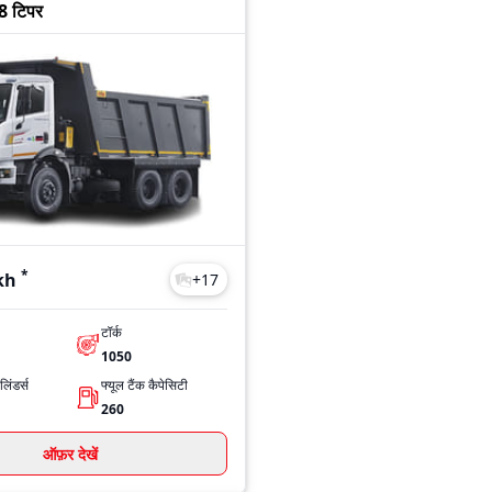
28 टिपर
*
kh
+
17
टॉर्क
1050
िंडर्स
फ्यूल टैंक कैपेसिटी
260
ऑफ़र देखें