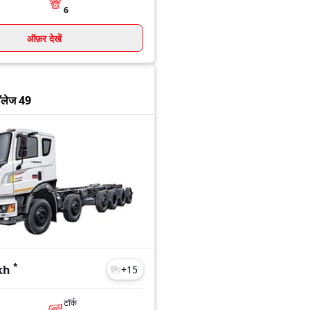
6
ऑफ़र देखें
हॉलेज 49
*
kh
+
15
टॉर्क