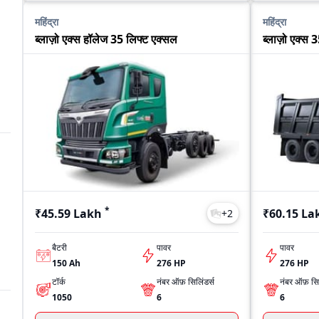
महिंद्रा
महिंद्रा
ब्लाज़ो एक्स हॉलेज 35 लिफ्ट एक्सल
ब्लाज़ो एक्स 
h
*
₹45.59 Lakh
₹60.15 La
+
2
बैटरी
पावर
पावर
150 Ah
276 HP
276 HP
टॉर्क
नंबर ऑफ़ सिलिंडर्स
नंबर ऑफ़ सिल
1050
6
6