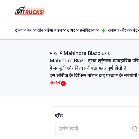
ट्रक
बस
तीन पहिया वाहन
टायर
इलेक्ट्रिक
समाचार और अपडेट्
भारत में Mahindra Blazo ट्रक
Mahindra Blazo ट्रक श्रृंखला व्यावहारिक परिवहन आ
में मजबूती और विश्वसनीयता महत्वपूर्ण होती है।
इस सीरीज़ के विभिन्न मॉडल कई प्रकार के उपयोगों 
वाहन एक कुशल ईंधन इंजन और दैनिक संचालन के लि
और देखें
करता है।
भारत में 2026 में Mahindra Blazo ट्रकों की क
Model
Price
जीतो
₹4.68 Lakh
ब्रैंड
जीटो प्लस पेट्रोल
₹4.07 Lakh
वीरो
₹7.82 Lakh
बोलेरो कैम्पर गोल्ड Zएक्स
₹9.70 Lakh