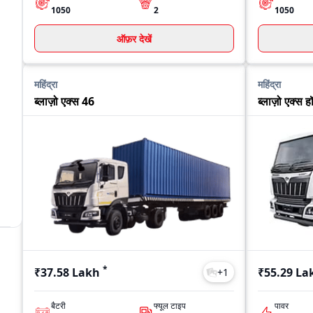
1050
2
1050
ऑफ़र देखें
महिंद्रा
महिंद्रा
ब्लाज़ो एक्स 46
ब्लाज़ो एक्स 
*
₹37.58 Lakh
₹55.29 La
+
1
बैटरी
फ्यूल टाइप
पावर