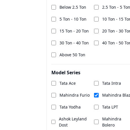
Below 2.5 Ton
2.5 Ton - 5 To
5 Ton - 10 Ton
10 Ton - 15 To
15 Ton - 20 Ton
20 Ton - 30 To
30 Ton - 40 Ton
40 Ton - 50 To
Above 50 Ton
Model Series
Tata Ace
Tata Intra
Mahindra Furio
Mahindra Bla
Tata Yodha
Tata LPT
Ashok Leyland
Mahindra
Dost
Bolero