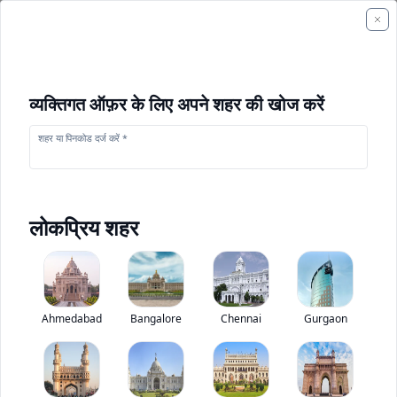
व्यक्तिगत ऑफ़र के लिए अपने शहर की खोज करें
शहर या पिनकोड दर्ज करें *
लोकप्रिय शहर
भारत बेंज 4832R
28.7/8745
0
(
0
Ahmedabad
Reviews)
Bangalore
Chennai
Gurgaon
ट्रक मूल्यांकन
28.2/8600
30.3/9245