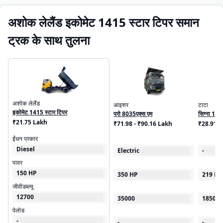
अशोक लेलैंड इकोमेट 1415 स्टार टिपर समान
ट्रक के साथ तुलना
अशोक लेलैंड
आइशर
टाटा
इकोमेट 1415 स्टार टिपर
प्रो 8035एक्स एम
सिग्ना 192
₹21.75 Lakh
₹71.98 - ₹90.16 Lakh
₹28.91 
ईंधन प्रकार
Diesel
Electric
-
पावर
150 HP
350 HP
219 HP
जीवीडब्ल्यू
12700
35000
18500
पेलोड
-
-
-