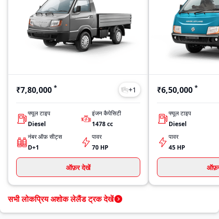
*
*
₹7,80,000
₹6,50,000
+
1
फ्यूल टाइप
इंजन कैपेसिटी
फ्यूल टाइप
Diesel
1478
cc
Diesel
नंबर ऑफ़ सीट्स
पावर
पावर
D+1
70 HP
45 HP
ऑफ़र देखें
ऑफ़र 
सभी लोकप्रिय अशोक लेलैंड ट्रक देखें