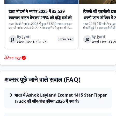
टाटा मोटर्स ने नवंबर 2025 में 35,539
दिल्ली की ज़हरीली हव
व्यवसाय वाहन बेचकर 29% की वृद्धि दर्ज की
अपनी जान जोखिम में
कर रहे हैं
टाटा मोटर्स ने नवंबर 2025 में कुल 35,539 व्यवसाय वाहन
साल 2025 में दिल्ली फिर एक ब
बेचे, जो नवंबर 2024 के 27,636 वाहनों की तुलना में 29%
में ढकी हुई है। हवा ज़हरीली हो
अधिक हैं। यह वृद्धि देश में मजबूत मांग, निर्यात में बढ़ोतरी और
लेने से डरते हैं। लेकिन इसी
कंपनी की विविध व्यवसाय वाहन श्रृंखला को दर्शाती है। घरेलू
रोज़ाना सड़क पर उतरते हैं।
By
Jyoti
By
Jyoti
JS
JS
5
min read
बिक्री 32,753 वाहन रह...
क्योंकि दिल्ली की रोज़मर्रा...
Wed Dec 03 2025
Wed Dec 03 2
लेटेस्ट न्यूज़
अक्सर पूछे जाने वाले सवाल (FAQ)
भारत में Ashok Leyland Ecomet 1415 Star Tipper
Truck की ऑन-रोड कीमत 2026 में क्या है?