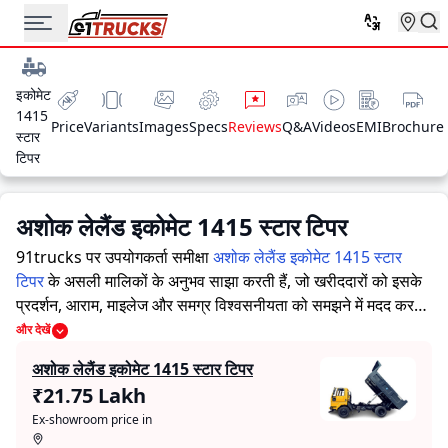
इकोमेट
1415
Price
Variants
Images
Specs
Reviews
Q&A
Videos
EMI
Brochure
स्टार
टिपर
अशोक लेलैंड इकोमेट 1415 स्टार टिपर
91trucks पर उपयोगकर्ता समीक्षा
अशोक लेलैंड इकोमेट 1415 स्टार
टिपर
के असली मालिकों के अनुभव साझा करती हैं, जो खरीददारों को इसके
प्रदर्शन, आराम, माइलेज और समग्र विश्वसनीयता को समझने में मदद करती
हैं।
91trucks खरीददारों और मालिकों को सूचित निर्णय लेने में सहायता
और देखें
करने के लिए विस्तृत जानकारियां प्रदान करता है। विशेषज्ञों द्वारा ट्रक की
अशोक लेलैंड इकोमेट 1415 स्टार टिपर
ताकत और कमजोरियों पर आधारित मूल्यांकन के साथ-साथ, इस प्लेटफ़ॉर्म
₹21.75 Lakh
पर एक विशेष सेक्शन है जहाँ असली मालिक अशोक लेलैंड इकोमेट 1415
Ex-showroom price in
स्टार टिपर के साथ अपने अनुभव साझा करते हैं। ये सीधे अनुभव प्रदर्शन,