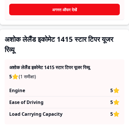
आराम, माइलेज और विश्वसनीयता के बारे में व्यावहारिक जानकारी देते हैं,
जिससे भविष्य के खरीदार यह तय कर सकते हैं कि क्या
अशोक लेलैंड
अगस्त ऑफर देखें
इकोमेट 1415 स्टार टिपर
उनकी जरूरतों के लिए सही है।
अशोक लेलैंड इकोमेट 1415 स्टार टिपर यूजर
रिव्यू
अशोक लेलैंड इकोमेट 1415 स्टार टिपर
यूजर रिव्यू
5
(
1
समीक्षा
)
Engine
5
Ease of Driving
5
Load Carrying Capacity
5