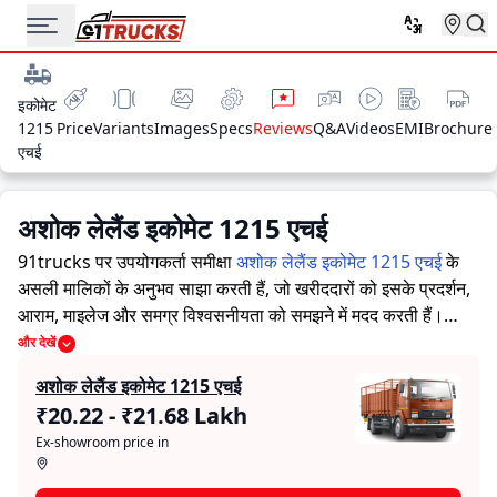
इकोमेट
1215
Price
Variants
Images
Specs
Reviews
Q&A
Videos
EMI
Brochure
एचई
अशोक लेलैंड इकोमेट 1215 एचई
91trucks पर उपयोगकर्ता समीक्षा
अशोक लेलैंड इकोमेट 1215 एचई
के
असली मालिकों के अनुभव साझा करती हैं, जो खरीददारों को इसके प्रदर्शन,
आराम, माइलेज और समग्र विश्वसनीयता को समझने में मदद करती हैं।
91trucks खरीददारों और मालिकों को सूचित निर्णय लेने में सहायता करने
और देखें
के लिए विस्तृत जानकारियां प्रदान करता है। विशेषज्ञों द्वारा ट्रक की ताकत
अशोक लेलैंड इकोमेट 1215 एचई
और कमजोरियों पर आधारित मूल्यांकन के साथ-साथ, इस प्लेटफ़ॉर्म पर एक
₹20.22 - ₹21.68 Lakh
विशेष सेक्शन है जहाँ असली मालिक अशोक लेलैंड इकोमेट 1215 एचई के
Ex-showroom price in
साथ अपने अनुभव साझा करते हैं। ये सीधे अनुभव प्रदर्शन, आराम, माइलेज
और विश्वसनीयता के बारे में व्यावहारिक जानकारी देते हैं, जिससे भविष्य के