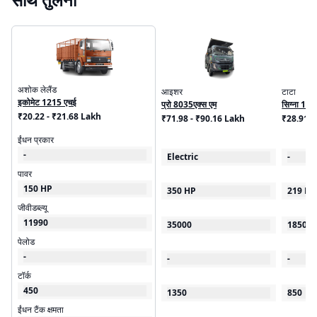
अशोक लेलैंड
आइशर
टाटा
इकोमेट 1215 एचई
प्रो 8035एक्स एम
सिग्ना 192
₹20.22 - ₹21.68 Lakh
₹71.98 - ₹90.16 Lakh
₹28.91 
ईंधन प्रकार
-
Electric
-
पावर
150 HP
350 HP
219 HP
जीवीडब्ल्यू
11990
35000
18500
पेलोड
-
-
-
टॉर्क
450
1350
850
ईंधन टैंक क्षमता