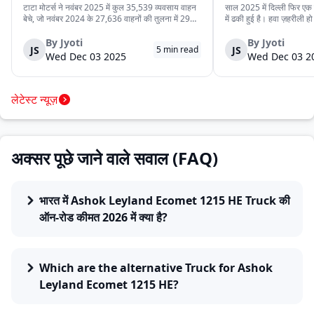
कर रहे हैं
टाटा मोटर्स ने नवंबर 2025 में कुल 35,539 व्यवसाय वाहन
साल 2025 में दिल्ली फिर एक ब
बेचे, जो नवंबर 2024 के 27,636 वाहनों की तुलना में 29%
में ढकी हुई है। हवा ज़हरीली हो
अधिक हैं। यह वृद्धि देश में मजबूत मांग, निर्यात में बढ़ोतरी और
लेने से डरते हैं। लेकिन इसी
कंपनी की विविध व्यवसाय वाहन श्रृंखला को दर्शाती है। घरेलू
रोज़ाना सड़क पर उतरते हैं।
By
Jyoti
By
Jyoti
JS
JS
5
min read
बिक्री 32,753 वाहन रह...
क्योंकि दिल्ली की रोज़मर्रा...
Wed Dec 03 2025
Wed Dec 03 2
लेटेस्ट न्यूज़
अक्सर पूछे जाने वाले सवाल (FAQ)
भारत में Ashok Leyland Ecomet 1215 HE Truck की
ऑन-रोड कीमत 2026 में क्या है?
Which are the alternative Truck for Ashok
Leyland Ecomet 1215 HE?