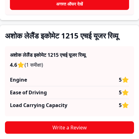
खरीदार यह तय कर सकते हैं कि क्या
अशोक लेलैंड इकोमेट 1215 एचई
अगस्त ऑफर देखें
उनकी जरूरतों के लिए सही है।
अशोक लेलैंड इकोमेट 1215 एचई यूजर रिव्यू
अशोक लेलैंड इकोमेट 1215 एचई
यूजर रिव्यू
4.6
(
1
समीक्षा
)
Engine
5
Ease of Driving
5
Load Carrying Capacity
5
Write a Review