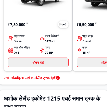
*
*
₹7,80,000
₹6,50,000
+
1
फ्यूल टाइप
इंजन कैपेसिटी
फ्यूल टाइप
Diesel
1478
cc
Diesel
नंबर ऑफ़ सीट्स
पावर
पावर
D+1
70 HP
45 HP
ऑफ़र देखें
ऑफ़र 
सभी लोकप्रिय अशोक लेलैंड ट्रक देखें
अशोक लेलैंड इकोमेट 1215 एचई समान ट्रक के
साथ तुलना