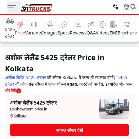
5425
Price
Variants
Images
Specs
Reviews
Q&A
Videos
EMI
Brochure
ट्रेलर
अशोक लेलैंड 5425 ट्रेलर
Price in
Kolkata
अशोक लेलैंड 5425 ट्रेलर
की कीमत Kolkata में जल्द ही उपलब्ध होगी|
5425
ट्रेलर
की ऑन-रोड कीमत में एक्स-शोरूम प्राइस, आरटीओ चार्जेस, इंश्योरेंस और अन्य
खर्चे शामिल होते हैं। बेहतरीन ऑफर्स और डील्स के लिए अपने नजदीकी Kolkata
और देखें
शोरूम पर जाएं।
अशोक लेलैंड 5425 ट्रेलर के मुख्य प्रतिस्पर्धी वाहन हैं -
अशोक
अशोक लेलैंड 5425 ट्रेलर
लेलैंड दोस्त
कीमत 7.8 Lakh
,
टाटा सिग्ना 3118.टी
कीमत 37.5 Lakh
,
टाटा
Ex-showroom price in
एलपीटी 3118 कौल
कीमत 37.1 Lakh
,
टाटा एस एच टी प्लस
कीमत 7.2 Lakh
Kolkata
,
टाटा सिग्ना 4221.टी
कीमत 45.2 Lakh
Kolkata में कीमत
अगस्त ऑफर देखें