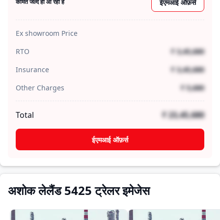
ईएमआई ऑफ़र्स
कीमत जल्द ही आ रही है
Ex showroom Price
RTO
₹ 3,45,680
Insurance
₹ 3,45,680
Other Charges
₹ 5,680
Total
₹ 23,45,680
ईएमआई ऑफ़र्स
अशोक लेलैंड 5425 ट्रेलर इमेजेस