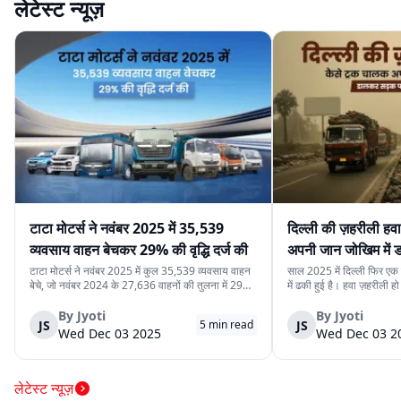
लेटेस्ट न्यूज़
टाटा मोटर्स ने नवंबर 2025 में 35,539
दिल्ली की ज़हरीली हव
व्यवसाय वाहन बेचकर 29% की वृद्धि दर्ज की
अपनी जान जोखिम में
कर रहे हैं
टाटा मोटर्स ने नवंबर 2025 में कुल 35,539 व्यवसाय वाहन
साल 2025 में दिल्ली फिर एक ब
बेचे, जो नवंबर 2024 के 27,636 वाहनों की तुलना में 29%
में ढकी हुई है। हवा ज़हरीली हो
अधिक हैं। यह वृद्धि देश में मजबूत मांग, निर्यात में बढ़ोतरी और
लेने से डरते हैं। लेकिन इसी
कंपनी की विविध व्यवसाय वाहन श्रृंखला को दर्शाती है। घरेलू
रोज़ाना सड़क पर उतरते हैं।
By
Jyoti
By
Jyoti
JS
JS
5
min read
बिक्री 32,753 वाहन रह...
क्योंकि दिल्ली की रोज़मर्रा...
Wed Dec 03 2025
Wed Dec 03 2
लेटेस्ट न्यूज़