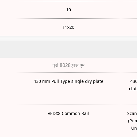
10
11x20
प्रो 8028एक्स एम
430 mm Pull Type single dry plate
430
clu
VEDX8 Common Rail
Scan
(Pum
Un