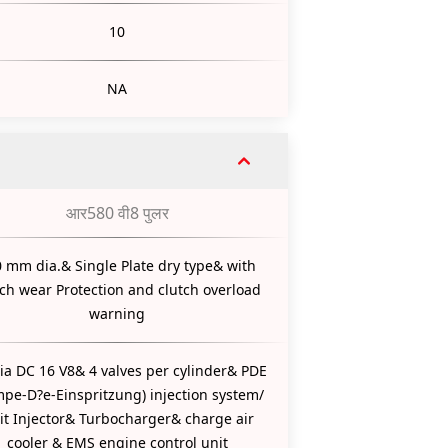
10
NA
आर580 वी8 पुलर
 mm dia.& Single Plate dry type& with
tch wear Protection and clutch overload
warning
ia DC 16 V8& 4 valves per cylinder& PDE
pe-D?e-Einspritzung) injection system/
it Injector& Turbocharger& charge air
cooler & EMS engine control unit