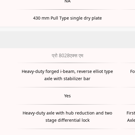
NA
430 mm Pull Type single dry plate
प्रो 8028एक्स एम
Heavy-duty forged i-beam, reverse elliot type
Fo
axle with stabilizer bar
Yes
Heavy-duty axle with hub reduction and two
Firs
stage differential lock
Axl