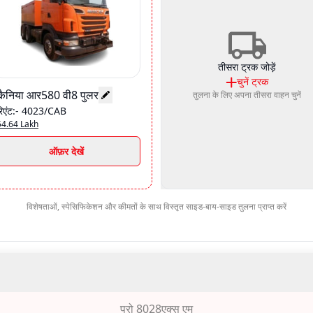
तीसरा ट्रक जोड़ें
चुनें
ट्रक
्कैनिया आर580 वी8 पुलर
तुलना के लिए अपना तीसरा वाहन चुनें
रिएंट
:-
4023/CAB
54.64 Lakh
ऑफ़र देखें
विशेषताओं, स्पेसिफिकेशन और कीमतों के साथ विस्तृत साइड-बाय-साइड तुलना प्राप्त करें
प्रो 8028एक्स एम