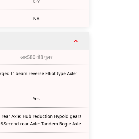
E-V
NA
आर580 वी8 पुलर
rged I" beam reverse Elliot type Axle"
Yes
t rear Axle: Hub reduction Hypoid gears
e&Second rear Axle: Tandem Bogie Axle