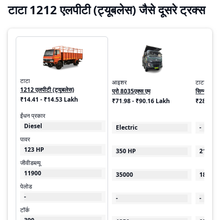
टाटा 1212 एलपीटी (ट्यूबलेस) जैसे दूसरे ट्रक्स
टाटा
आइशर
टाटा
1212 एलपीटी (ट्यूबलेस)
प्रो 8035एक्स एम
सिग्ना 192
₹14.41 - ₹14.53 Lakh
₹71.98 - ₹90.16 Lakh
₹28.91 
ईंधन प्रकार
Diesel
Electric
-
पावर
123 HP
350 HP
219 HP
जीवीडब्ल्यू
11900
35000
18500
पेलोड
-
-
-
टॉर्क