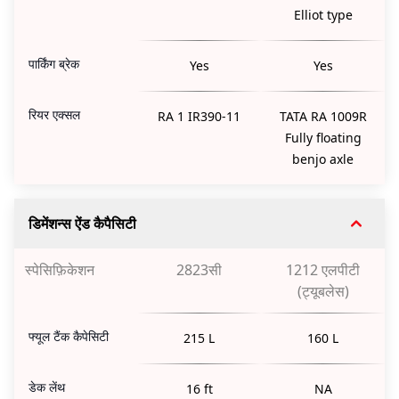
Elliot type
पार्किंग ब्रेक
Yes
Yes
रियर एक्सल
RA 1 IR390-11
TATA RA 1009R
Fully floating
benjo axle
डिमेंशन्स ऐंड कैपैसिटी
स्पेसिफ़िकेशन
2823सी
1212 एलपीटी
(ट्यूबलेस)
फ्यूल टैंक कैपेसिटी
215 L
160 L
डेक लेंथ
16 ft
NA