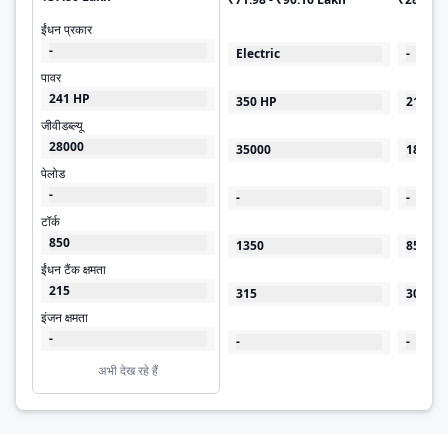
ईंधन प्रकार
-
Electric
-
पावर
241 HP
350 HP
219 HP
जीवीडब्ल्यू
28000
35000
18500
पेलोड
-
-
-
टॉर्क
850
1350
850
ईंधन टैंक क्षमता
215
315
300
इंजन क्षमता
-
-
-
अभी देख रहे हैं