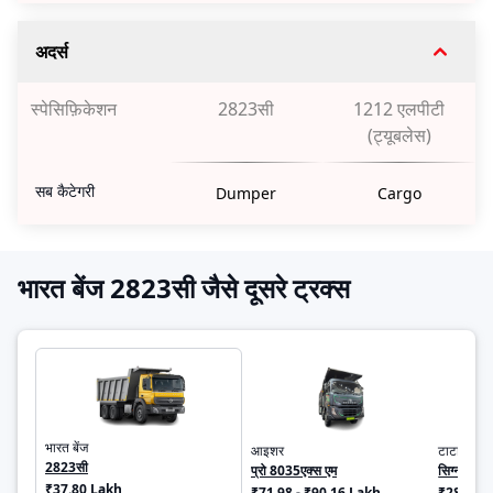
अदर्स
स्पेसिफ़िकेशन
2823सी
1212 एलपीटी
(ट्यूबलेस)
सब कैटेगरी
Dumper
Cargo
भारत बेंज 2823सी जैसे दूसरे ट्रक्स
भारत बेंज
आइशर
टाटा
2823सी
प्रो 8035एक्स एम
सिग्ना 192
₹37.80 Lakh
₹71.98 - ₹90.16 Lakh
₹28.91 