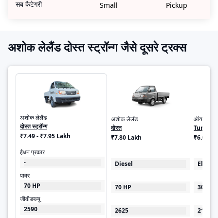
सब कैटेगरी
Small
Pickup
अशोक लेलैंड दोस्त स्ट्रॉन्ग जैसे दूसरे ट्रक्स
अशोक लेलैंड
अशोक लेलैंड
ऑयलर मोटर
दोस्त स्ट्रॉन्ग
दोस्त
Turbo E
₹7.49 - ₹7.95 Lakh
₹7.80 Lakh
₹6.00 - 
ईंधन प्रकार
-
Diesel
Electri
पावर
70 HP
70 HP
30 kW
जीवीडब्ल्यू
2590
2625
2100