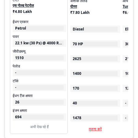
अशोक लेलैंड
ऑयलर मोटर
एस गोल्ड पेट्रोल
दोस्त
Turbo E
₹4.80 Lakh
₹7.80 Lakh
₹6.00 - 
ईंधन प्रकार
Petrol
Diesel
Electri
पावर
22.1 kw (30 Ps) @ 4000 RPM
70 HP
30 kW
जीवीडब्ल्यू
1510
2625
2100
पेलोड
-
1400
1000
टॉर्क
-
170
125
ईंधन टैंक क्षमता
26
40
-
इंजन क्षमता
694
1478
-
अभी देख रहे हैं
तुलना करें