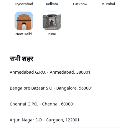
महिंद्रा टूरिस्टर ई एक्स सेलो बस ब्रांड द्वारा बंद कर दिया गया है।
Hyderabad
Kolkata
Lucknow
Mumbai
*
कीमत जल्द ही आ रही है
View Price Breakup
EMI starts @
Ex-showroom price in
New Delhi
Pune
*****
/month*
अगस्त ऑफर देखें
डीलर से संपर्क करें
सभी शहर
•
जीएसटी 2.0 के बाद कीमतों में संशोधन किया गया है। नई दरें जल्द ही वेबसाइट
Ahmedabad G.P.O.
-
Ahmedabad
,
380001
पर उपलब्ध होंगी।
Bangalore Bazaar S.O
-
Bangalore
,
560001
EMI starts @
ईएमआई ऑफ़र्स
*****
/month*
Chennai G.P.O.
-
Chennai
,
600001
टूरिस्टर
Arjun Nagar S.O
-
Gurgaon
,
122001
ई एक्स
Price
Variants
Images
Specs
Reviews
Q&A
Videos
EMI
Brochure
सेलो