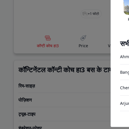
+
1
फोटो
सभ
कॉन्टी कोच हा3
Price
Variants
Ahm
कॉन्टिनेंटल कॉन्टी कोच हा3 बस के टायर फीचर
Bang
रिम-साइज़
Chen
पोज़िशन
Arju
ट्यूब-टाइप
Gand
इंफ्लेशन-प्रेशर