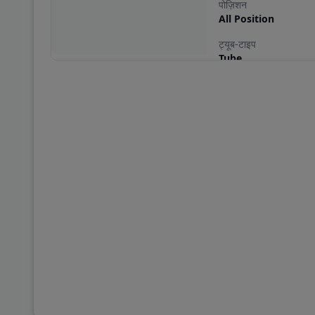
पोज़िशन
All Position
ट्यूब-टाइप
Tube
इंफ्लेशन-प्रेशर
130
आउटर-डायमीटर
1077
सेक्शन-विड्थ
345
स्पीड-इंडेक्स
L
लोड-इंडेक्स
157/154
व्हीकल-टाइप
Bus