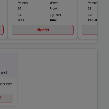
रिम-साइज़
पोज़िशन
रिम-साइज़
20
Front
22
टाइप
ट्यूब-टाइप
टाइप
Bias
Tube
Radial
ऑफ़र देखें
ऑ
खरीदें
िए गए वाहनों
ें