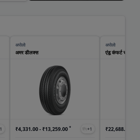
अपोलो
अपोलो
अमर डीलक्स
एंडू कंफर्ट सीए
*
*
₹4,331.00 - ₹13,259.00
₹22,688.00
1
+
1