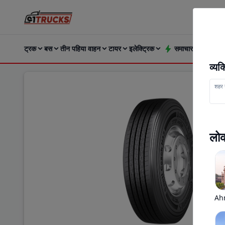
ट्रक
बस
तीन पहिया वाहन
टायर
इलेक्ट्रिक
समाचार और अपडेट्
व्य
शहर य
लोक
Ah