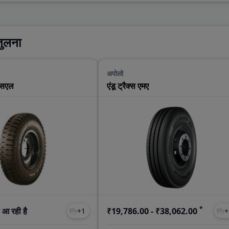
तुलना
अपोलो
्सएल
एंडू ट्रैक्स एमए
*
 आ रही है
₹19,786.00 - ₹38,062.00
+
1
+