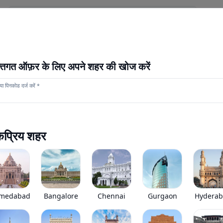
स
हमारे स्टोर
अधिक
नया आगाज़
क्तिगत ऑफ़र के लिए अपने शहर की खोज करें
ा पिनकोड दर्ज करें *
कॉन्टिनेंटल कॉन्टी कोच हा3
0
(
0
Reviews)
कॉन्टिनेंटल कॉन्टी कोच हा3 भारत बाजार में रुपये की एक्स-शोरूम कीमत पर उपलब्
प्रिय शहर
Position,Tube,130,1077,345,L,157/154,Bus के साथ आता है।
*
कीमत जल्द ही आ रही है
View Price Breakup
EMI starts @
Ex-showroom price in
*****
/month*
medabad
Bangalore
Chennai
Gurgaon
Hydera
•
जीएसटी 2.0 के बाद कीमतों में संशोधन किया गया है। नई दरें जल्द