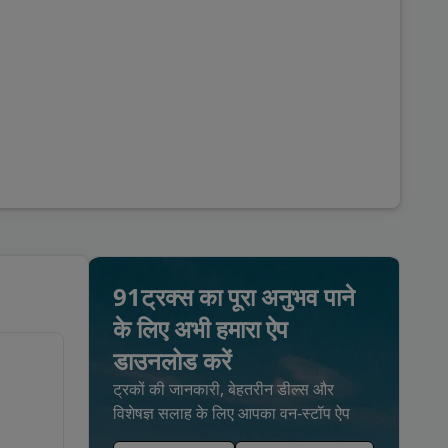
91ट्रक्स का पूरा अनुभव पाने
के लिए अभी हमारा ऐप
डाउनलोड करें
ट्रकों की जानकारी, बेहतरीन डील्स और
विशेषज्ञ सलाह के लिए आपका वन-स्टॉप ऐप