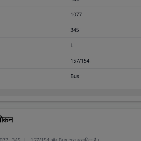
cil House Street S.O
-
Kolkata
,
700001
1077
Sabha S.O
-
Lucknow
,
226001
345
rgate S.O
-
Mumbai
,
400001
L
Delhi G.P.O.
-
New Delhi
,
110001
157/154
dala S.O
-
Pune
,
410301
Bus
वलोकन
कॉन्टिनेंटल कॉन्टी कोच हा3 22 , All Position , Tube , 130 , 1077 , 345 , L , 157/154 और Bus द्वारा संचालित है।