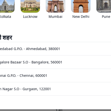
EMI starts @
*****
/month*
Kolkata
Lucknow
Mumbai
New Delhi
Pune
ी शहर
Images
Specs
Reviews
Q&A
edabad G.P.O.
-
Ahmedabad
,
380001
्स
alore Bazaar S.O
-
Bangalore
,
560001
22
nai G.P.O.
-
Chennai
,
600001
All Position
n Nagar S.O
-
Gurgaon
,
122001
Tube
hi Bhawan S.O (Hyderabad)
-
Hyderabad
,
500001
130