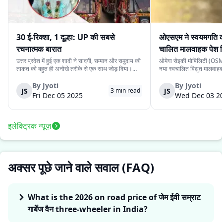
30 ई-रिक्शा, 1 दूल्हा: UP की सबसे
ओएसएम ने स्वयमगति क
रचनात्मक बारात
चालित मालवाहक पेश 
उत्तर प्रदेश में हुई एक शादी ने सादगी, सम्मान और समुदाय की
ओमेगा सेइकी मोबिलिटी (OSM)
ताकत को बहुत ही अनोखे तरीके से एक साथ जोड़ दिया।
नया स्वचालित विद्युत मालवा
देवरिया जिले के एक दूल्हे के पास अपने बारातियों के लिये महंगे
है। इसकी कीमत ₹4.15 लाख 
वाहन की व्यवस्था करने के लिये पर्याप्त साधन नहीं थे।
के स्वचालित यात्री संस्करण 
By
Jyoti
By
Jyoti
JS
JS
3
min read
लेकिन दोस्ती की भावना ने उस...
लिये प्रस्तुत किया गया दूसरा
Fri Dec 05 2025
Wed Dec 03 2
इलेक्ट्रिक न्यूज़
अक्सर पूछे जाने वाले सवाल (FAQ)
What is the 2026 on road price of जेम ईवी सम्राट
गार्बेज वैन three-wheeler in India?