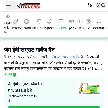
सम्राट
गार्बेज
Price
Variants
Images
Specs
Reviews
Q&A
Videos
EMI
Brochure
वैन
जेम ईवी सम्राट गार्बेज वैन
91trucks पर उपयोगकर्ता समीक्षा
जेम ईवी सम्राट गार्बेज वैन
के असली
मालिकों के अनुभव साझा करती हैं, जो खरीददारों को इसके प्रदर्शन, आराम,
माइलेज और समग्र विश्वसनीयता को समझने में मदद करती हैं।
91trucks
खरीददारों और मालिकों को सूचित निर्णय लेने में सहायता करने के लिए
और देखें
विस्तृत जानकारियां प्रदान करता है। विशेषज्ञों द्वारा ऑटो रिक्शा की ताकत
जेम ईवी सम्राट गार्बेज वैन
और कमजोरियों पर आधारित मूल्यांकन के साथ-साथ, इस प्लेटफ़ॉर्म पर एक
₹1.50 Lakh
विशेष सेक्शन है जहाँ असली मालिक जेम ईवी सम्राट गार्बेज वैन के साथ
Ex-showroom price in
अपने अनुभव साझा करते हैं। ये सीधे अनुभव प्रदर्शन, आराम, माइलेज और
विश्वसनीयता के बारे में व्यावहारिक जानकारी देते हैं, जिससे भविष्य के