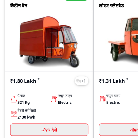
कैंटीन वैन
लोडर फ्लैटबेड
*
*
₹1.80 Lakh
₹1.31 Lakh
+
1
पेलोड
फ्यूल टाइप
फ्यूल टाइप
321
Kg
Electric
Electric
बैटरी कैपेसिटी
2130
kWh
ऑफ़र देखें
ऑफ़र 