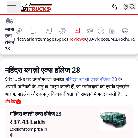
ब्लाज़ो
एक्स
Price
Variants
Images
Specs
Reviews
Q&A
Videos
EMI
Brochure
हॉलेज
28
महिंद्रा ब्लाज़ो एक्स हॉलेज 28
91trucks पर उपयोगकर्ता समीक्षा
महिंद्रा ब्लाज़ो एक्स हॉलेज 28
के
असली मालिकों के अनुभव साझा करती हैं, जो खरीददारों को इसके प्रदर्शन,
आराम, माइलेज और समग्र विश्वसनीयता को समझने में मदद करती हैं।
91trucks खरीददारों और मालिकों को सूचित निर्णय लेने में सहायता करने
और देखें
के लिए विस्तृत जानकारियां प्रदान करता है। विशेषज्ञों द्वारा ट्रक की ताकत
महिंद्रा ब्लाज़ो एक्स हॉलेज 28
और कमजोरियों पर आधारित मूल्यांकन के साथ-साथ, इस प्लेटफ़ॉर्म पर एक
₹37.43 Lakh
विशेष सेक्शन है जहाँ असली मालिक महिंद्रा ब्लाज़ो एक्स हॉलेज 28 के साथ
Ex-showroom price in
अपने अनुभव साझा करते हैं। ये सीधे अनुभव प्रदर्शन, आराम, माइलेज और