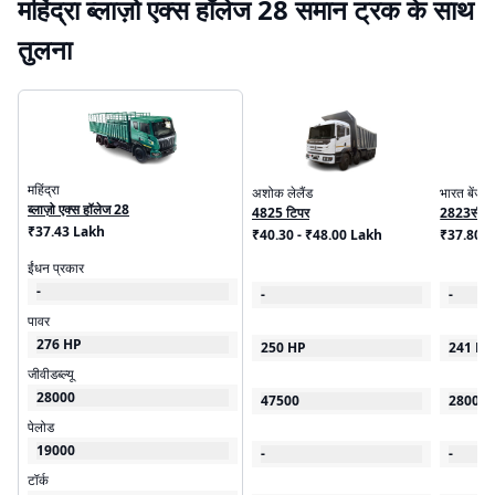
महिंद्रा ब्लाज़ो एक्स हॉलेज 28 समान ट्रक के साथ
तुलना
महिंद्रा
अशोक लेलैंड
भारत बेंज
ब्लाज़ो एक्स हॉलेज 28
4825 टिपर
2823सी
₹37.43 Lakh
₹40.30 - ₹48.00 Lakh
₹37.80 
ईंधन प्रकार
-
-
-
पावर
276 HP
250 HP
241 HP
जीवीडब्ल्यू
28000
47500
28000
पेलोड
19000
-
-
टॉर्क