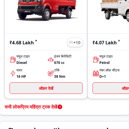
*
*
₹4.68 Lakh
₹4.07 Lakh
+
10
फ्यूल टाइप
इंजन कैपेसिटी
फ्यूल टाइप
Diesel
670
cc
Petrol
पावर
टॉर्क
नंबर ऑफ़ सीट्स
16 HP
38
Nm
D+1
ऑफ़र देखें
ऑफ़र 
सभी लोकप्रिय महिंद्रा ट्रक देखें