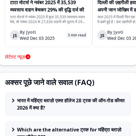
टाटा मोटर्स ने नवंबर 2025 में 35,539
दिल्ली की ज़हरीली हव
व्यवसाय वाहन बेचकर 29% की वृद्धि दर्ज की
अपनी जान जोखिम में
कर रहे हैं
टाटा मोटर्स ने नवंबर 2025 में कुल 35,539 व्यवसाय वाहन
साल 2025 में दिल्ली फिर एक ब
बेचे, जो नवंबर 2024 के 27,636 वाहनों की तुलना में 29%
में ढकी हुई है। हवा ज़हरीली हो
अधिक हैं। यह वृद्धि देश में मजबूत मांग, निर्यात में बढ़ोतरी और
लेने से डरते हैं। लेकिन इसी
कंपनी की विविध व्यवसाय वाहन श्रृंखला को दर्शाती है। घरेलू
रोज़ाना सड़क पर उतरते हैं।
By
Jyoti
By
Jyoti
JS
JS
3
min read
बिक्री 32,753 वाहन रह...
क्योंकि दिल्ली की रोज़मर्रा...
Wed Dec 03 2025
Wed Dec 03 2
लेटेस्ट न्यूज़
अक्सर पूछे जाने वाले सवाल (FAQ)
भारत में महिंद्रा ब्लाज़ो एक्स हॉलेज 28 ट्रक की ऑन-रोड कीमत
2026 में क्या है?
Which are the alternative ट्रक for महिंद्रा ब्लाज़ो