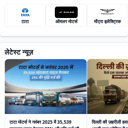
टाटा
ऑयलर मोटर्स
मोंट्रा इलेक्ट्रिक
लेटेस्ट न्यूज़
टाटा मोटर्स ने नवंबर 2025 में 35,539
दिल्ली की ज़हरीली हव
व्यवसाय वाहन बेचकर 29% की वृद्धि दर्ज की
अपनी जान जोखिम में