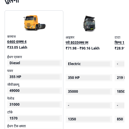
कामाज
आइशर
टाटा
6460 6एक्स 4
प्रो 8035एक्स एम
सिग्ना 192
₹33.05 Lakh
₹71.98 - ₹90.16 Lakh
₹28.91 
ईंधन प्रकार
Diesel
Electric
-
पावर
355 HP
350 HP
219 HP
जीवीडब्ल्यू
49000
35000
18500
पेलोड
31000
-
-
टॉर्क
1570
1350
850
ईंधन टैंक क्षमता