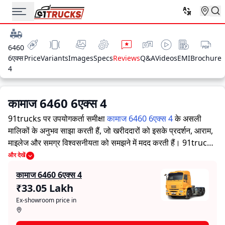
6460
6एक्स
Price
Variants
Images
Specs
Reviews
Q&A
Videos
EMI
Brochure
4
कामाज 6460 6एक्स 4
91trucks पर उपयोगकर्ता समीक्षा
कामाज 6460 6एक्स 4
के असली
मालिकों के अनुभव साझा करती हैं, जो खरीददारों को इसके प्रदर्शन, आराम,
माइलेज और समग्र विश्वसनीयता को समझने में मदद करती हैं।
91trucks
खरीददारों और मालिकों को सूचित निर्णय लेने में सहायता करने के लिए
और देखें
विस्तृत जानकारियां प्रदान करता है। विशेषज्ञों द्वारा ट्रक की ताकत और
कामाज 6460 6एक्स 4
कमजोरियों पर आधारित मूल्यांकन के साथ-साथ, इस प्लेटफ़ॉर्म पर एक विशेष
₹33.05 Lakh
सेक्शन है जहाँ असली मालिक कामाज 6460 6एक्स 4 के साथ अपने अनुभव
Ex-showroom price in
साझा करते हैं। ये सीधे अनुभव प्रदर्शन, आराम, माइलेज और विश्वसनीयता
के बारे में व्यावहारिक जानकारी देते हैं, जिससे भविष्य के खरीदार यह तय कर