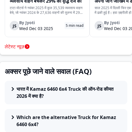
कर रहे हैं
टाटा मोटर्स ने नवंबर 2025 में कुल 35,539 व्यवसाय वाहन
साल 2025 में दिल्ली फिर एक ब
बेचे, जो नवंबर 2024 के 27,636 वाहनों की तुलना में 29%
में ढकी हुई है। हवा ज़हरीली हो
अधिक हैं। यह वृद्धि देश में मजबूत मांग, निर्यात में बढ़ोतरी और
लेने से डरते हैं। लेकिन इसी
कंपनी की विविध व्यवसाय वाहन श्रृंखला को दर्शाती है। घरेलू
रोज़ाना सड़क पर उतरते हैं।
By
Jyoti
By
Jyoti
JS
JS
5
min read
बिक्री 32,753 वाहन रह...
क्योंकि दिल्ली की रोज़मर्रा...
Wed Dec 03 2025
Wed Dec 03 2
लेटेस्ट न्यूज़
अक्सर पूछे जाने वाले सवाल (FAQ)
भारत में Kamaz 6460 6x4 Truck की ऑन-रोड कीमत
2026 में क्या है?
Which are the alternative Truck for Kamaz
6460 6x4?