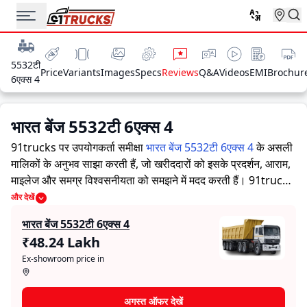
5532टी
Price
Variants
Images
Specs
Reviews
Q&A
Videos
EMI
Brochur
6एक्स 4
भारत बेंज 5532टी 6एक्स 4
91trucks पर उपयोगकर्ता समीक्षा
भारत बेंज 5532टी 6एक्स 4
के असली
मालिकों के अनुभव साझा करती हैं, जो खरीददारों को इसके प्रदर्शन, आराम,
माइलेज और समग्र विश्वसनीयता को समझने में मदद करती हैं।
91trucks
खरीददारों और मालिकों को सूचित निर्णय लेने में सहायता करने के लिए
और देखें
विस्तृत जानकारियां प्रदान करता है। विशेषज्ञों द्वारा ट्रक की ताकत और
भारत बेंज 5532टी 6एक्स 4
कमजोरियों पर आधारित मूल्यांकन के साथ-साथ, इस प्लेटफ़ॉर्म पर एक विशेष
₹48.24 Lakh
सेक्शन है जहाँ असली मालिक भारत बेंज 5532टी 6एक्स 4 के साथ अपने
Ex-showroom price in
अनुभव साझा करते हैं। ये सीधे अनुभव प्रदर्शन, आराम, माइलेज और
विश्वसनीयता के बारे में व्यावहारिक जानकारी देते हैं, जिससे भविष्य के
खरीदार यह तय कर सकते हैं कि क्या
भारत बेंज 5532टी 6एक्स 4
उनकी
अगस्त ऑफर देखें