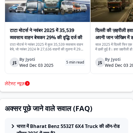
टाटा मोटर्स ने नवंबर 2025 में 35,539
दिल्ली की ज़हरीली हव
व्यवसाय वाहन बेचकर 29% की वृद्धि दर्ज की
अपनी जान जोखिम में
कर रहे हैं
टाटा मोटर्स ने नवंबर 2025 में कुल 35,539 व्यवसाय वाहन
साल 2025 में दिल्ली फिर एक ब
बेचे, जो नवंबर 2024 के 27,636 वाहनों की तुलना में 29%
में ढकी हुई है। हवा ज़हरीली हो
अधिक हैं। यह वृद्धि देश में मजबूत मांग, निर्यात में बढ़ोतरी और
लेने से डरते हैं। लेकिन इसी
कंपनी की विविध व्यवसाय वाहन श्रृंखला को दर्शाती है। घरेलू
रोज़ाना सड़क पर उतरते हैं।
By
Jyoti
By
Jyoti
JS
JS
5
min read
बिक्री 32,753 वाहन रह...
क्योंकि दिल्ली की रोज़मर्रा...
Wed Dec 03 2025
Wed Dec 03 2
लेटेस्ट न्यूज़
अक्सर पूछे जाने वाले सवाल (FAQ)
भारत में Bharat Benz 5532T 6X4 Truck की ऑन-रोड