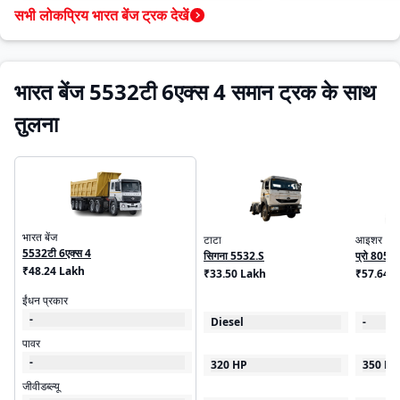
सभी लोकप्रिय भारत बेंज ट्रक देखें
भारत बेंज 5532टी 6एक्स 4 समान ट्रक के साथ
तुलना
भारत बेंज
टाटा
आइशर
5532टी 6एक्स 4
सिगना 5532.S
प्रो 8055
₹48.24 Lakh
₹33.50 Lakh
₹57.64 
ईंधन प्रकार
-
Diesel
-
पावर
-
320 HP
350 HP
जीवीडब्ल्यू