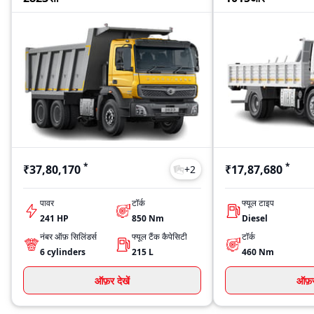
*
*
₹37,80,170
₹17,87,680
+
2
पावर
टॉर्क
फ्यूल टाइप
241 HP
850
Nm
Diesel
नंबर ऑफ़ सिलिंडर्स
फ्यूल टैंक कैपेसिटी
टॉर्क
6
cylinders
215
L
460
Nm
ऑफ़र देखें
ऑफ़र 