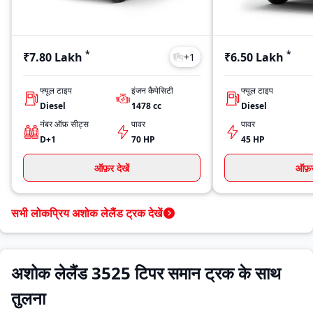
*
*
₹7.80 Lakh
₹6.50 Lakh
+
1
फ्यूल टाइप
इंजन कैपेसिटी
फ्यूल टाइप
Diesel
1478
cc
Diesel
नंबर ऑफ़ सीट्स
पावर
पावर
D+1
70 HP
45 HP
ऑफ़र देखें
ऑफ़र 
सभी लोकप्रिय अशोक लेलैंड ट्रक देखें
अशोक लेलैंड 3525 टिपर समान ट्रक के साथ
तुलना