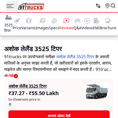
3525
Price
Variants
Images
Specs
Reviews
Q&A
Videos
EMI
Brochure
टिपर
अशोक लेलैंड 3525 टिपर
91trucks पर उपयोगकर्ता समीक्षा
अशोक लेलैंड 3525 टिपर
के असली
मालिकों के अनुभव साझा करती हैं, जो खरीददारों को इसके प्रदर्शन, आराम,
माइलेज और समग्र विश्वसनीयता को समझने में मदद करती हैं।
91trucks
खरीददारों और मालिकों को सूचित निर्णय लेने में सहायता करने के लिए
और देखें
विस्तृत जानकारियां प्रदान करता है। विशेषज्ञों द्वारा ट्रक की ताकत और
अशोक लेलैंड 3525 टिपर
कमजोरियों पर आधारित मूल्यांकन के साथ-साथ, इस प्लेटफ़ॉर्म पर एक विशेष
₹37.27 - ₹55.50 Lakh
सेक्शन है जहाँ असली मालिक अशोक लेलैंड 3525 टिपर के साथ अपने
Ex-showroom price in
अनुभव साझा करते हैं। ये सीधे अनुभव प्रदर्शन, आराम, माइलेज और
विश्वसनीयता के बारे में व्यावहारिक जानकारी देते हैं, जिससे भविष्य के
खरीदार यह तय कर सकते हैं कि क्या
अशोक लेलैंड 3525 टिपर
उनकी
अगस्त ऑफर देखें