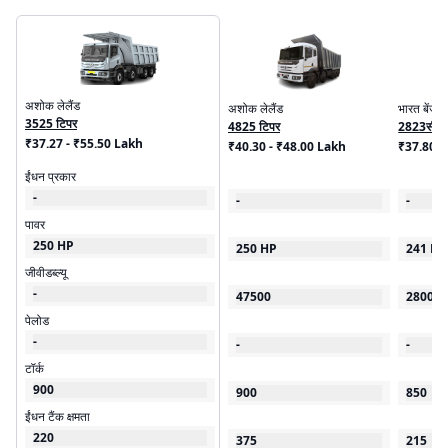
अशोक लेलैंड
अशोक लेलैंड
भारत बेंज
3525 टिपर
4825 टिपर
2823सी
₹37.27 - ₹55.50 Lakh
₹40.30 - ₹48.00 Lakh
₹37.80 
ईंधन प्रकार
-
-
-
पावर
250 HP
250 HP
241 HP
जीवीडब्ल्यू
-
47500
28000
पेलोड
-
-
-
टॉर्क
900
900
850
ईंधन टैंक क्षमता
220
375
215