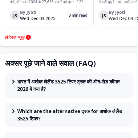
बेचे, जो नवंबर 2024 के 27,636 वाहनों की तुलना में 29%
में ढकी हुई है। हवा ज़हरीली हो
अधिक हैं। यह वृद्धि देश में मजबूत मांग, निर्यात में बढ़ोतरी और
लेने से डरते हैं। लेकिन इसी
कंपनी की विविध व्यवसाय वाहन श्रृंखला को दर्शाती है। घरेलू
रोज़ाना सड़क पर उतरते हैं।
By
Jyoti
By
Jyoti
JS
JS
3
min read
बिक्री 32,753 वाहन रह...
क्योंकि दिल्ली की रोज़मर्रा...
Wed Dec 03 2025
Wed Dec 03 2
लेटेस्ट न्यूज़
अक्सर पूछे जाने वाले सवाल (FAQ)
भारत में अशोक लेलैंड 3525 टिपर ट्रक की ऑन-रोड कीमत
2026 में क्या है?
Which are the alternative ट्रक for अशोक लेलैंड
3525 टिपर?