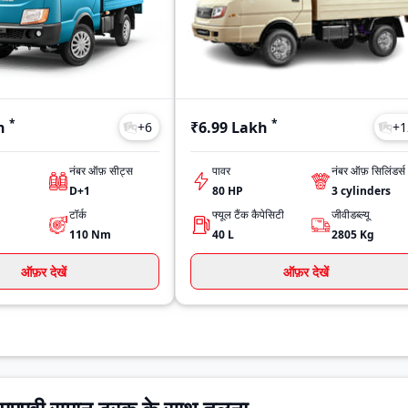
*
*
h
₹6.99 Lakh
+
6
+
1
नंबर ऑफ़ सीट्स
पावर
नंबर ऑफ़ सिलिंडर्स
D+1
80 HP
3
cylinders
टॉर्क
फ्यूल टैंक कैपेसिटी
जीवीडब्ल्यू
110
Nm
40
L
2805
Kg
ऑफ़र देखें
ऑफ़र देखें