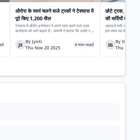
औरोरा के स्वयं चलने वाले ट्रकों ने टेक्सास में
छोटे ट्रक, बड़े पहाड
पूरे किए 1,200 मील
की सर्दियों में व्यवस
टेक्सास में औरोरा इनोवेशन ने अपने स्वयं चलने वाले ट्रक
लद्दाख में सर्दी जल्दी शुर
कार्यक्रम को आगे बढ़ाया है। कम्पनी ने बताया कि उसके स्वयं
इस समय यह क्षेत्र भारत 
ता
चलने वाले ट्रकों ने राज्य की मुख्य राजमार्गों पर 1,200 मील
एक बन जाता है। भारी बर्
ऋण
की यात्रा बिना चालक के पूरी की। इस दौरान ट्रकों ने
वजह से बड़े पहाड़ी रास्ते 
By
Jyoti
By
Indraro
JS
IG
ad
4
min read
वास्तविक सामान को चुने हुए...
और सीमित है, इसलिए छोटे
Thu Nov 20 2025
Thu Nov 20