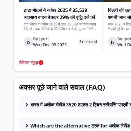
टाटा मोटर्स ने नवंबर 2025 में 35,539
दिल्ली की ज़
व्यवसाय वाहन बेचकर 29% की वृद्धि दर्ज की
अपनी जान जो
कर रहे हैं
टाटा मोटर्स ने नवंबर 2025 में कुल 35,539 व्यवसाय वाहन
साल 2025 में दिल्
बेचे, जो नवंबर 2024 के 27,636 वाहनों की तुलना में 29%
में ढकी हुई है। हव
अधिक हैं। यह वृद्धि देश में मजबूत मांग, निर्यात में बढ़ोतरी और
लेने से डरते हैं।
कंपनी की विविध व्यवसाय वाहन श्रृंखला को दर्शाती है। घरेलू
रोज़ाना सड़क पर 
By
Jyoti
By
Jyot
JS
JS
3
min read
बिक्री 32,753 वाहन रह...
क्योंकि दिल्ली की रो
Wed Dec 03 2025
Wed De
लेटेस्ट न्यूज़
अक्सर पूछे जाने वाले सवाल (FAQ)
भारत में अशोक लेलैंड 3520 8एक्स 2 ट्विन स्टीयरिंग एमएवी
Which are the alternative ट्रक for अशोक लेलैंड 35