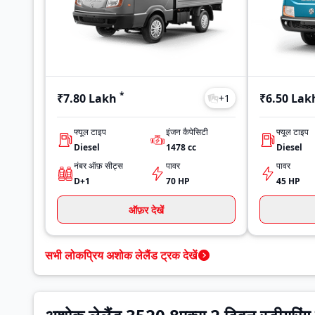
*
₹7.80 Lakh
₹6.50 Lak
+
1
फ्यूल टाइप
इंजन कैपेसिटी
फ्यूल टाइप
Diesel
1478
cc
Diesel
नंबर ऑफ़ सीट्स
पावर
पावर
D+1
70 HP
45 HP
ऑफ़र देखें
सभी लोकप्रिय अशोक लेलैंड ट्रक देखें