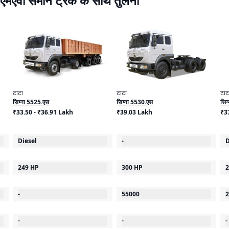
 एमएवी समान ट्रक के साथ तुलना
टाटा
टाटा
टाट
सिग्ना 5525.एस
सिग्ना 5530.एस
सिग
₹33.50 - ₹36.91 Lakh
₹39.03 Lakh
₹3
Diesel
-
D
249 HP
300 HP
2
-
55000
2
-
-
-