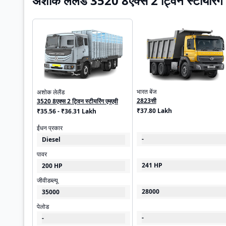
अशोक लेलैंड 3520 8एक्स 2 ट्विन स्टीयरिंग
भारत बेंज
अशोक लेलैंड
2823सी
3520 8एक्स 2 ट्विन स्टीयरिंग एमएवी
₹37.80 Lakh
₹35.56 - ₹36.31 Lakh
ईंधन प्रकार
-
Diesel
पावर
241 HP
200 HP
जीवीडब्ल्यू
28000
35000
पेलोड
-
-