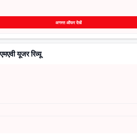
अगस्त ऑफर देखें
मएवी यूजर रिव्यू