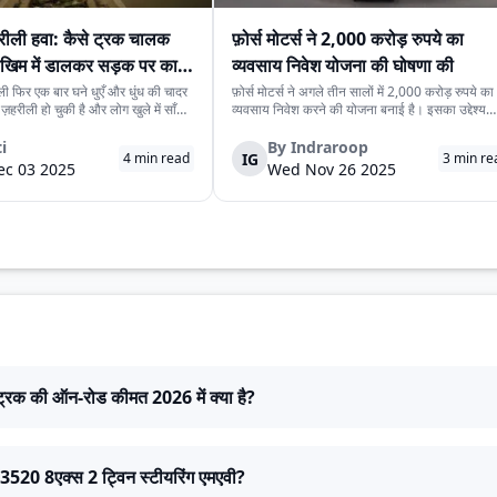
हरीली हवा: कैसे ट्रक चालक
फ़ोर्स मोटर्स ने 2,000 करोड़ रुपये का
खिम में डालकर सड़क पर काम
व्यवसाय निवेश योजना की घोषणा की
ली फिर एक बार घने धुएँ और धुंध की चादर
फ़ोर्स मोटर्स ने अगले तीन सालों में 2,000 करोड़ रुपये का
ा ज़हरीली हो चुकी है और लोग खुले में साँस
व्यवसाय निवेश करने की योजना बनाई है। इसका उद्देश्य
 लेकिन इसी जहरीली हवा के बीच ट्रक चालक
कंपनी की वैश्विक पहुँच बढ़ाना और निर्माण तथा उत्पाद क्षम
उतरते हैं। उनका काम रुक नहीं सकता,
को मजबूत करना है।कंपनी, जो लगातार दो तिमाहियों से 
i
By
Indraroop
IG
4
min read
3
min re
ज़मर्रा...
मुक्त है, इस धनराशि का इस्तेमा...
c 03 2025
Wed Nov 26 2025
 ट्रक की ऑन-रोड कीमत 2026 में क्या है?
20 8एक्स 2 ट्विन स्टीयरिंग एमएवी?