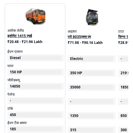
अशोक लेलैंड
आइशर
टाटा
इकोमेट 1415 एचई
प्रो 8035एक्स एम
सिग्ना 192
₹20.48 - ₹21.96 Lakh
₹71.98 - ₹90.16 Lakh
₹28.91 
ईंधन प्रकार
Diesel
Electric
-
पावर
150 HP
350 HP
219 HP
जीवीडब्ल्यू
14050
35000
18500
पेलोड
-
-
-
टॉर्क
450
1350
850
ईंधन टैंक क्षमता
185
315
300