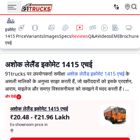
इकोमेट
1415
Price
Variants
Images
Specs
Reviews
Q&A
Videos
EMI
Brochure
एचई
अशोक लेलैंड इकोमेट 1415 एचई
91trucks पर उपयोगकर्ता समीक्षा
अशोक लेलैंड इकोमेट 1415 एचई
के
असली मालिकों के अनुभव साझा करती हैं, जो खरीददारों को इसके प्रदर्शन,
आराम, माइलेज और समग्र विश्वसनीयता को समझने में मदद करती हैं।
91trucks खरीददारों और मालिकों को सूचित निर्णय लेने में सहायता करने
और देखें
के लिए विस्तृत जानकारियां प्रदान करता है। विशेषज्ञों द्वारा ट्रक की ताकत
अशोक लेलैंड इकोमेट 1415 एचई
और कमजोरियों पर आधारित मूल्यांकन के साथ-साथ, इस प्लेटफ़ॉर्म पर एक
₹20.48 - ₹21.96 Lakh
विशेष सेक्शन है जहाँ असली मालिक अशोक लेलैंड इकोमेट 1415 एचई के
Ex-showroom price in
साथ अपने अनुभव साझा करते हैं। ये सीधे अनुभव प्रदर्शन, आराम, माइलेज
और विश्वसनीयता के बारे में व्यावहारिक जानकारी देते हैं, जिससे भविष्य के