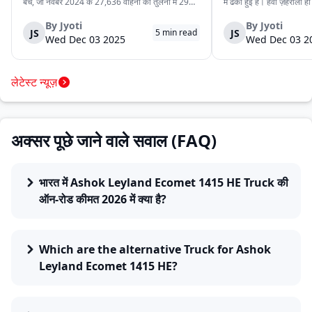
बेचे, जो नवंबर 2024 के 27,636 वाहनों की तुलना में 29%
में ढकी हुई है। हवा ज़हरीली हो
अधिक हैं। यह वृद्धि देश में मजबूत मांग, निर्यात में बढ़ोतरी और
लेने से डरते हैं। लेकिन इसी
कंपनी की विविध व्यवसाय वाहन श्रृंखला को दर्शाती है। घरेलू
रोज़ाना सड़क पर उतरते हैं।
By
Jyoti
By
Jyoti
JS
JS
5
min read
बिक्री 32,753 वाहन रह...
क्योंकि दिल्ली की रोज़मर्रा...
Wed Dec 03 2025
Wed Dec 03 2
लेटेस्ट न्यूज़
अक्सर पूछे जाने वाले सवाल (FAQ)
भारत में Ashok Leyland Ecomet 1415 HE Truck की
ऑन-रोड कीमत 2026 में क्या है?
Which are the alternative Truck for Ashok
Leyland Ecomet 1415 HE?