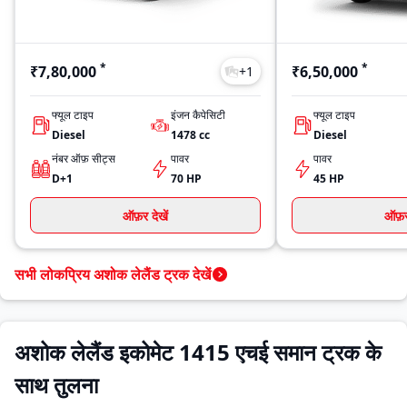
*
*
₹7,80,000
₹6,50,000
+
1
फ्यूल टाइप
इंजन कैपेसिटी
फ्यूल टाइप
Diesel
1478
cc
Diesel
नंबर ऑफ़ सीट्स
पावर
पावर
D+1
70 HP
45 HP
ऑफ़र देखें
ऑफ़र 
सभी लोकप्रिय अशोक लेलैंड ट्रक देखें
अशोक लेलैंड इकोमेट 1415 एचई समान ट्रक के
साथ तुलना