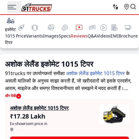
इकोमेट
1015
Price
Variants
Images
Specs
Reviews
Q&A
Videos
EMI
Brochure
टिपर
अशोक लेलैंड इकोमेट 1015 टिपर
91trucks पर उपयोगकर्ता समीक्षा
अशोक लेलैंड इकोमेट 1015 टिपर
के
असली मालिकों के अनुभव साझा करती हैं, जो खरीददारों को इसके प्रदर्शन,
आराम, माइलेज और समग्र विश्वसनीयता को समझने में मदद करती हैं।
91trucks खरीददारों और मालिकों को सूचित निर्णय लेने में सहायता करने
और देखें
के लिए विस्तृत जानकारियां प्रदान करता है। विशेषज्ञों द्वारा ट्रक की ताकत
अशोक लेलैंड इकोमेट 1015 टिपर
और कमजोरियों पर आधारित मूल्यांकन के साथ-साथ, इस प्लेटफ़ॉर्म पर एक
₹17.28 Lakh
विशेष सेक्शन है जहाँ असली मालिक अशोक लेलैंड इकोमेट 1015 टिपर के
Ex-showroom price in
साथ अपने अनुभव साझा करते हैं। ये सीधे अनुभव प्रदर्शन, आराम, माइलेज
और विश्वसनीयता के बारे में व्यावहारिक जानकारी देते हैं, जिससे भविष्य के