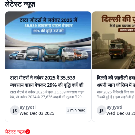
लेटेस्ट न्यूज़
टाटा मोटर्स ने नवंबर 2025 में 35,539
दिल्ली की ज़हरीली हव
व्यवसाय वाहन बेचकर 29% की वृद्धि दर्ज की
अपनी जान जोखिम में
कर रहे हैं
टाटा मोटर्स ने नवंबर 2025 में कुल 35,539 व्यवसाय वाहन
साल 2025 में दिल्ली फिर एक ब
बेचे, जो नवंबर 2024 के 27,636 वाहनों की तुलना में 29%
में ढकी हुई है। हवा ज़हरीली हो
अधिक हैं। यह वृद्धि देश में मजबूत मांग, निर्यात में बढ़ोतरी और
लेने से डरते हैं। लेकिन इसी
कंपनी की विविध व्यवसाय वाहन श्रृंखला को दर्शाती है। घरेलू
रोज़ाना सड़क पर उतरते हैं।
By
Jyoti
By
Jyoti
JS
JS
3
min read
बिक्री 32,753 वाहन रह...
क्योंकि दिल्ली की रोज़मर्रा...
Wed Dec 03 2025
Wed Dec 03 2
लेटेस्ट न्यूज़