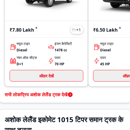
*
*
₹7.80 Lakh
₹6.50 Lakh
+
1
फ्यूल टाइप
इंजन कैपेसिटी
फ्यूल टाइप
Diesel
1478
cc
Diesel
नंबर ऑफ़ सीट्स
पावर
पावर
D+1
70 HP
45 HP
ऑफ़र देखें
ऑफ़र 
सभी लोकप्रिय अशोक लेलैंड ट्रक देखें
अशोक लेलैंड इकोमेट 1015 टिपर समान ट्रक के
साथ तुलना