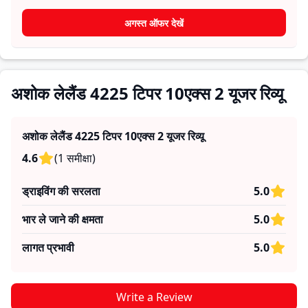
आराम, माइलेज और विश्वसनीयता के बारे में व्यावहारिक जानकारी देते हैं,
जिससे भविष्य के खरीदार यह तय कर सकते हैं कि क्या
अशोक लेलैंड 4225
अगस्त ऑफर देखें
टिपर 10एक्स 2
उनकी जरूरतों के लिए सही है।
अशोक लेलैंड 4225 टिपर 10एक्स 2 यूजर रिव्यू
अशोक लेलैंड 4225 टिपर 10एक्स 2
यूजर रिव्यू
4.6
(
1
समीक्षा
)
ड्राइविंग की सरलता
5.0
भार ले जाने की क्षमता
5.0
लागत प्रभावी
5.0
Write a Review