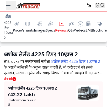
4225
टिपर
Price
Variants
Images
Specs
Reviews
Q&A
Videos
EMI
Brochure
10एक्स
2
अशोक लेलैंड 4225 टिपर 10एक्स 2
91trucks पर उपयोगकर्ता समीक्षा
अशोक लेलैंड 4225 टिपर 10एक्स 2
के असली मालिकों के अनुभव साझा करती हैं, जो खरीददारों को इसके
प्रदर्शन, आराम, माइलेज और समग्र विश्वसनीयता को समझने में मदद करती
हैं।
91trucks खरीददारों और मालिकों को सूचित निर्णय लेने में सहायता
और देखें
करने के लिए विस्तृत जानकारियां प्रदान करता है। विशेषज्ञों द्वारा ट्रक की
अशोक लेलैंड 4225 टिपर 10एक्स 2
ताकत और कमजोरियों पर आधारित मूल्यांकन के साथ-साथ, इस प्लेटफ़ॉर्म
₹42.22 Lakh
पर एक विशेष सेक्शन है जहाँ असली मालिक अशोक लेलैंड 4225 टिपर
Ex-showroom price in
10एक्स 2 के साथ अपने अनुभव साझा करते हैं। ये सीधे अनुभव प्रदर्शन,