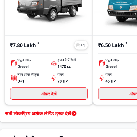
*
*
₹7.80 Lakh
₹6.50 Lakh
+
1
फ्यूल टाइप
इंजन कैपेसिटी
फ्यूल टाइप
Diesel
1478
cc
Diesel
नंबर ऑफ़ सीट्स
पावर
पावर
D+1
70 HP
45 HP
ऑफ़र देखें
ऑफ़र 
सभी लोकप्रिय अशोक लेलैंड ट्रक देखें