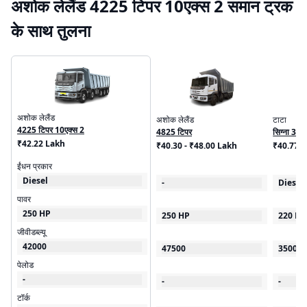
अशोक लेलैंड 4225 टिपर 10एक्स 2 समान ट्रक
के साथ तुलना
अशोक लेलैंड
अशोक लेलैंड
टाटा
4225 टिपर 10एक्स 2
4825 टिपर
सिग्ना 352
₹42.22 Lakh
₹40.30 - ₹48.00 Lakh
₹40.77 
ईंधन प्रकार
Diesel
-
Diesel
पावर
250 HP
250 HP
220 HP
जीवीडब्ल्यू
42000
47500
35000
पेलोड
-
-
-
टॉर्क