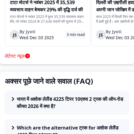
टाटा मोटर्स ने नवंबर 2025 में 35,539
दिल्ली की ज़हरीली हव
व्यवसाय वाहन बेचकर 29% की वृद्धि दर्ज की
अपनी जान जोखिम में
कर रहे हैं
टाटा मोटर्स ने नवंबर 2025 में कुल 35,539 व्यवसाय वाहन
साल 2025 में दिल्ली फिर एक ब
बेचे, जो नवंबर 2024 के 27,636 वाहनों की तुलना में 29%
में ढकी हुई है। हवा ज़हरीली हो
अधिक हैं। यह वृद्धि देश में मजबूत मांग, निर्यात में बढ़ोतरी और
लेने से डरते हैं। लेकिन इसी
कंपनी की विविध व्यवसाय वाहन श्रृंखला को दर्शाती है। घरेलू
रोज़ाना सड़क पर उतरते हैं।
By
Jyoti
By
Jyoti
JS
JS
3
min read
बिक्री 32,753 वाहन रह...
क्योंकि दिल्ली की रोज़मर्रा...
Wed Dec 03 2025
Wed Dec 03 2
लेटेस्ट न्यूज़
अक्सर पूछे जाने वाले सवाल (FAQ)
भारत में अशोक लेलैंड 4225 टिपर 10एक्स 2 ट्रक की ऑन-रोड
कीमत 2026 में क्या है?
Which are the alternative ट्रक for अशोक लेलैंड