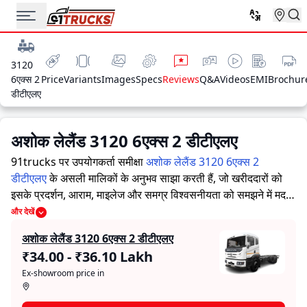
3120
6एक्स 2
Price
Variants
Images
Specs
Reviews
Q&A
Videos
EMI
Brochur
डीटीएलए
अशोक लेलैंड 3120 6एक्स 2 डीटीएलए
91trucks पर उपयोगकर्ता समीक्षा
अशोक लेलैंड 3120 6एक्स 2
डीटीएलए
के असली मालिकों के अनुभव साझा करती हैं, जो खरीददारों को
इसके प्रदर्शन, आराम, माइलेज और समग्र विश्वसनीयता को समझने में मदद
करती हैं।
91trucks खरीददारों और मालिकों को सूचित निर्णय लेने में
और देखें
सहायता करने के लिए विस्तृत जानकारियां प्रदान करता है। विशेषज्ञों द्वारा
अशोक लेलैंड 3120 6एक्स 2 डीटीएलए
ट्रक की ताकत और कमजोरियों पर आधारित मूल्यांकन के साथ-साथ, इस
₹34.00 - ₹36.10 Lakh
प्लेटफ़ॉर्म पर एक विशेष सेक्शन है जहाँ असली मालिक अशोक लेलैंड 3120
Ex-showroom price in
6एक्स 2 डीटीएलए के साथ अपने अनुभव साझा करते हैं। ये सीधे अनुभव
प्रदर्शन, आराम, माइलेज और विश्वसनीयता के बारे में व्यावहारिक जानकारी