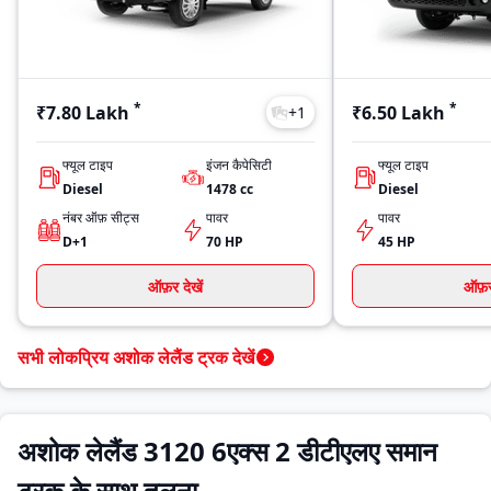
*
*
₹7.80 Lakh
₹6.50 Lakh
+
1
फ्यूल टाइप
इंजन कैपेसिटी
फ्यूल टाइप
Diesel
1478
cc
Diesel
नंबर ऑफ़ सीट्स
पावर
पावर
D+1
70 HP
45 HP
ऑफ़र देखें
ऑफ़र 
सभी लोकप्रिय अशोक लेलैंड ट्रक देखें
अशोक लेलैंड 3120 6एक्स 2 डीटीएलए समान
ट्रक के साथ तुलना