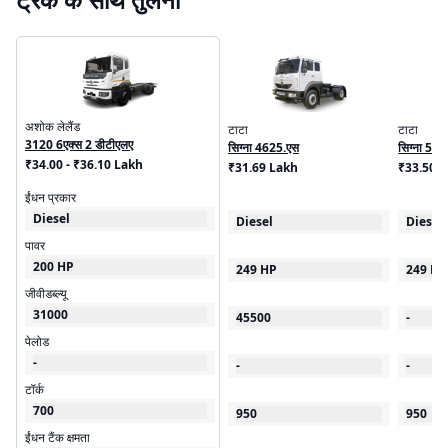
अशोक लेलैंड
टाटा
टाटा
3120 6एक्स 2 डीटीएलए
सिग्ना 4625.एस
सिग्ना 55
₹34.00 - ₹36.10 Lakh
₹31.69 Lakh
₹33.50 -
ईंधन प्रकार
Diesel
Diesel
Diesel
पावर
200 HP
249 HP
249 HP
जीवीडब्ल्यू
31000
45500
-
पेलोड
-
-
-
टॉर्क
700
950
950
ईंधन टैंक क्षमता