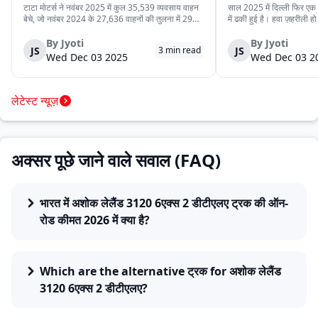
कर रहे हैं
टाटा मोटर्स ने नवंबर 2025 में कुल 35,539 व्यवसाय वाहन
साल 2025 में दिल्ली फिर एक ब
बेचे, जो नवंबर 2024 के 27,636 वाहनों की तुलना में 29%
में ढकी हुई है। हवा ज़हरीली हो
अधिक हैं। यह वृद्धि देश में मजबूत मांग, निर्यात में बढ़ोतरी और
लेने से डरते हैं। लेकिन इसी
कंपनी की विविध व्यवसाय वाहन श्रृंखला को दर्शाती है। घरेलू
रोज़ाना सड़क पर उतरते हैं।
By
Jyoti
By
Jyoti
JS
JS
3
min read
बिक्री 32,753 वाहन रह...
क्योंकि दिल्ली की रोज़मर्रा...
Wed Dec 03 2025
Wed Dec 03 2
लेटेस्ट न्यूज़
अक्सर पूछे जाने वाले सवाल (FAQ)
भारत में अशोक लेलैंड 3120 6एक्स 2 डीटीएलए ट्रक की ऑन-
रोड कीमत 2026 में क्या है?
Which are the alternative ट्रक for अशोक लेलैंड
3120 6एक्स 2 डीटीएलए?