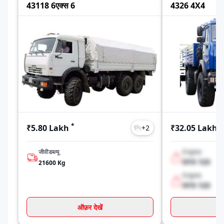
43118 6एक्स 6
4326 4X4
स्वराज माजदा
भारत बेंज
फोर्स
वोल्वो
*
*
₹5.80 Lakh
₹32.05 Lakh
+
2
जीवीडब्ल्यू
Engine
XYX 123
21600
Kg
Engine
XYX 123
ऑफ़र देखें
ऑ