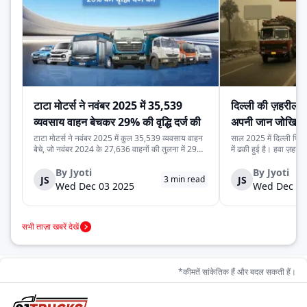
चाहते हैं, इसलिए ट्रक सेवा केंद्र नंबर सामने होना बहुत उपयोगी
साबित होता है। एक कॉल, और काम पूरा। अलग–अलग नंबर मिलाने
की कोई ज़रूरत नहीं।
टाटा मोटर्स ने नवंबर 2025 में 35,539
दिल्ली की ज़हरीली
व्यवसाय वाहन बेचकर 29% की वृद्धि दर्ज की
अपनी जान जोखिम म
कर रहे हैं
टाटा मोटर्स ने नवंबर 2025 में कुल 35,539 व्यवसाय वाहन
साल 2025 में दिल्ली फिर 
बेचे, जो नवंबर 2024 के 27,636 वाहनों की तुलना में 29%
में ढकी हुई है। हवा ज़हरील
अधिक हैं। यह वृद्धि देश में मजबूत मांग, निर्यात में बढ़ोतरी और
लेने से डरते हैं। लेकिन 
कंपनी की विविध व्यवसाय वाहन श्रृंखला को दर्शाती है। घरेलू
रोज़ाना सड़क पर उतरते ह
By
Jyoti
By
Jyoti
JS
JS
3
min read
बिक्री 32,753 वाहन रह...
क्योंकि दिल्ली की रोज़मर्रा..
Wed Dec 03 2025
Wed Dec 03
सभी ताज़ा खबरें देखें
*कीमतें सांकेतिक हैं और बदल सकती हैं।