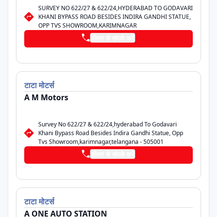
SURVEY NO 622/27 & 622/24,HYDERABAD TO GODAVARI
KHANI BYPASS ROAD BESIDES INDIRA GANDHI STATUE,
OPP TVS SHOWROOM,KARIMNAGAR
डीलर से संपर्क करें
टाटा
मोटर्स
A M Motors
Survey No 622/27 & 622/24,hyderabad To Godavari
Khani Bypass Road Besides Indira Gandhi Statue, Opp
Tvs Showroom,karimnagar,telangana - 505001
डीलर से संपर्क करें
टाटा
मोटर्स
A ONE AUTO STATION