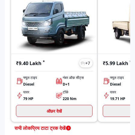
वोल्वो
*
*
₹9.40 Lakh
₹5.99 Lakh
+
7
फ्यूल टाइप
नंबर ऑफ़ सीट्स
फ्यूल टाइप
Diesel
D+1
Diesel
पावर
टॉर्क
पावर
79 HP
220
Nm
19.71 HP
ऑफ़र देखें
ऑ
सभी लोकप्रिय टाटा ट्रक देखें