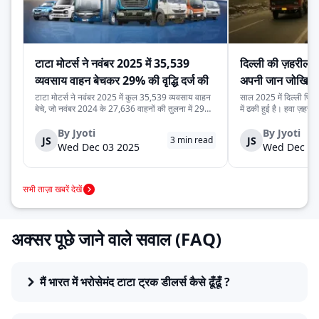
टाटा मोटर्स ने नवंबर 2025 में 35,539
दिल्ली की ज़हरीली
व्यवसाय वाहन बेचकर 29% की वृद्धि दर्ज की
अपनी जान जोखिम म
कर रहे हैं
टाटा मोटर्स ने नवंबर 2025 में कुल 35,539 व्यवसाय वाहन
साल 2025 में दिल्ली फिर 
बेचे, जो नवंबर 2024 के 27,636 वाहनों की तुलना में 29%
में ढकी हुई है। हवा ज़हरील
अधिक हैं। यह वृद्धि देश में मजबूत मांग, निर्यात में बढ़ोतरी और
लेने से डरते हैं। लेकिन 
कंपनी की विविध व्यवसाय वाहन श्रृंखला को दर्शाती है। घरेलू
रोज़ाना सड़क पर उतरते ह
By
Jyoti
By
Jyoti
JS
JS
3
min read
बिक्री 32,753 वाहन रह...
क्योंकि दिल्ली की रोज़मर्रा..
Wed Dec 03 2025
Wed Dec 03
सभी ताज़ा खबरें देखें
अक्सर पूछे जाने वाले सवाल (FAQ)
मैं भारत में भरोसेमंद टाटा ट्रक डीलर्स कैसे ढूँढूँ ?