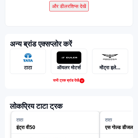
और डीलरशिप्स देखें
अन्य ब्रांड एक्सप्लोर करें
टाटा
ऑयलर मोटर्स
मोंट्रा इलेक्ट्रिक
सभी ट्रक ब्रांड देखें
महिंद्रा
अशोक लेलैंड
आइशर
लोकप्रिय टाटा ट्रक
टाटा
टाटा
इंट्रा वी50
एस गोल्ड डीजल
स्वराज माजदा
भारत बेंज
फोर्स