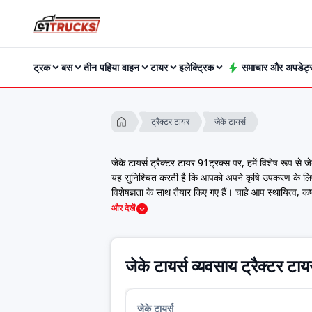
ट्रक
बस
तीन पहिया वाहन
टायर
इलेक्ट्रिक
समाचार और अपडेट्
जेके टायर्स
ट्रैक्टर टायर
जेके टायर्स ट्रैक्टर टायर 91ट्रक्स पर, हमें विशेष रूप से जे
यह सुनिश्चित करती है कि आपको अपने कृषि उपकरण के लिए बि
विशेषज्ञता के साथ तैयार किए गए हैं। चाहे आप स्थायित्व, कर्ष
एक लंबा इतिहास है, और हमारे ट्रैक्टर टायर उस विरासत का ए
और देखें
टायर्स ट्रैक्टर टायरों के लिए आपका विश्वसनीय स्रोत है। आ
मूल्य सूची 2023
Model
Price
जेके टायर्स व्यवसाय ट्रैक्टर टाय
जेट लग स्टार
₹35,978.00
जेट रिब स्टार टीआरएल
₹30,750.00
Last Updated: Jul 28, 2026
जेके टायर्स