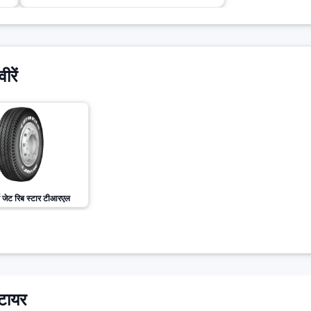
ीरें
जेट रिब स्टार टीआरएल
 टायर