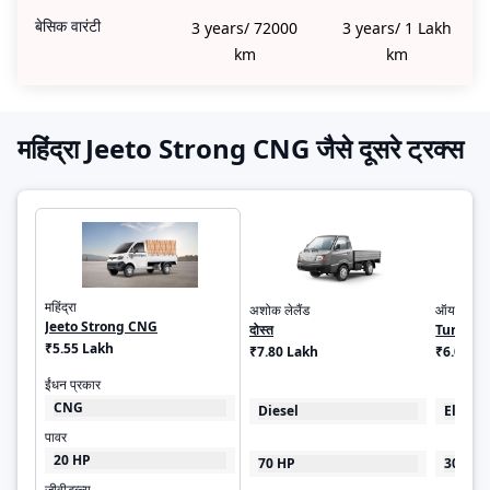
बेसिक वारंटी
3 years/ 72000
3 years/ 1 Lakh
km
km
महिंद्रा Jeeto Strong CNG जैसे दूसरे ट्रक्स
महिंद्रा
अशोक लेलैंड
ऑयलर मोटर
Jeeto Strong CNG
दोस्त
Turbo E
₹5.55 Lakh
₹7.80 Lakh
₹6.00 - 
ईंधन प्रकार
CNG
Diesel
Electri
पावर
20 HP
70 HP
30 kW
जीवीडब्ल्यू