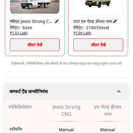
महिंद्रा Jeeto Strong CNG
टाटा एस गोल्ड डीजल प्लस
वेरिएंट
:-
base
वेरिएंट
:-
2100/Diesel
₹5.55 Lakh
₹5.99 Lakh
ऑफ़र देखें
ऑफ़र देखें
विशेषताओं, स्पेसिफिकेशन और कीमतों के साथ विस्तृत साइड-बाय-साइड तुलना प्राप्त करें
कम्फर्ट ऐंड कनवीनियंस
स्पेसिफ़िकेशन
Jeeto Strong
एस गोल्ड डीजल
CNG
प्लस
स्टीयरिंग
Manual
Manual