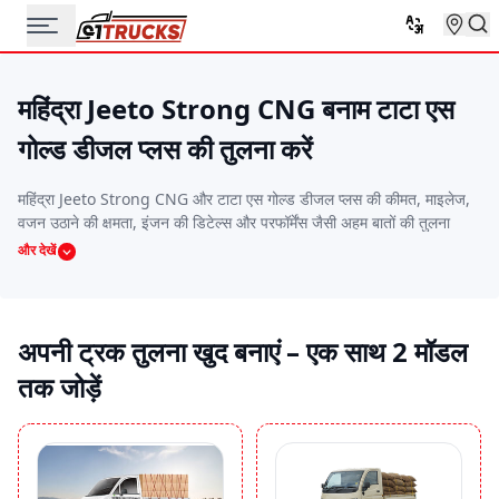
महिंद्रा Jeeto Strong CNG बनाम टाटा एस
गोल्ड डीजल प्लस की तुलना करें
महिंद्रा Jeeto Strong CNG और टाटा एस गोल्ड डीजल प्लस की कीमत, माइलेज,
वजन उठाने की क्षमता, इंजन की डिटेल्स और परफॉर्मेंस जैसी अहम बातों की तुलना
करें। यह साइड-बाय-साइड तुलना आपको वो ट्रक चुनने में मदद करेगी जो आपके
और देखें
बजट, रूट और काम की जरूरतों के हिसाब से सबसे बढ़िया हो।
अपनी ट्रक तुलना खुद बनाएं – एक साथ 2 मॉडल
तक जोड़ें