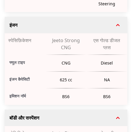
Steering
इंजन
स्पेसिफ़िकेशन
Jeeto Strong
एस गोल्ड डीजल
CNG
प्लस
फ्यूल टाइप
CNG
Diesel
इंजन कैपेसिटी
625 cc
NA
इमिशन नॉर्म
BS6
BS6
बॉडी और सस्पेंशन