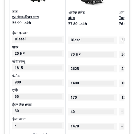
टाटा
अशोक लेलैंड
ऑयलर मोटर
एस गोल्ड डीजल प्लस
दोस्त
Turbo E
₹5.99 Lakh
₹7.80 Lakh
₹6.00 - 
ईंधन प्रकार
Diesel
Diesel
Electri
पावर
20 HP
70 HP
30 kW
जीवीडब्ल्यू
1815
2625
2100
पेलोड
900
1400
1000
टॉर्क
55
170
125
ईंधन टैंक क्षमता
30
40
-
इंजन क्षमता
-
1478
-