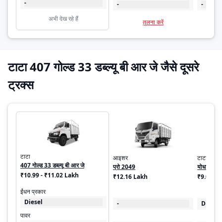
-
-
-
अभी देख रहे हैं
तुलना करें
टाटा 407 गोल्ड 33 डब्ल्यू बी आर जे जैसे दूसरे
ट्रक्स
टाटा
आइशर
टाटा
407 गोल्ड 33 डब्ल्यू बी आर जे
प्रो 2049
योधा पिक
₹10.99 - ₹11.02 Lakh
₹12.16 Lakh
₹9.07 - 
ईंधन प्रकार
Diesel
-
Diesel
पावर