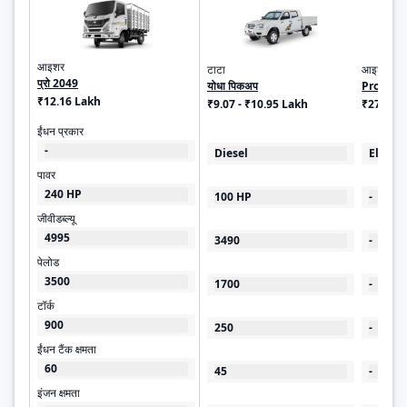
आइशर
टाटा
आइशर
प्रो 2049
योधा पिकअप
Pro 205
₹12.16 Lakh
₹9.07 - ₹10.95 Lakh
₹27.00 -
ईंधन प्रकार
-
Diesel
Electri
पावर
240 HP
100 HP
-
जीवीडब्ल्यू
4995
3490
-
पेलोड
3500
1700
-
टॉर्क
900
250
-
ईंधन टैंक क्षमता
60
45
-
इंजन क्षमता