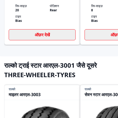
रिम-साइज़
पोज़िशन
रिम-साइज़
20
Rear
8
टाइप
टाइप
Bias
Bias
ऑफ़र देखें
ऑफ़र 
राल्को ट्राई स्टार आरएल-3001 जैसे दूसरे
THREE-WHEELER-TYRES
राल्को
राल्को
माइलर आरएल-3003
सेवन स्टार आरएल-3