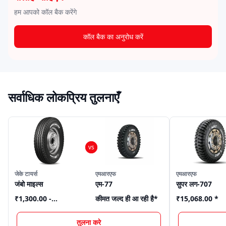
हम आपको कॉल बैक करेंगे
कॉल बैक का अनुरोध करें
सर्वाधिक लोकप्रिय तुलनाएँ
जेके टायर्स
एमआरएफ
एमआरएफ
जंबो माइल्स
एम-77
सुपर लग-707
₹1,300.00 -
कीमत जल्द ही आ रही है
*
₹15,068.00
*
₹2,575.00
*
तुलना करे