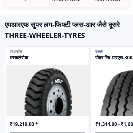
एमआरएफ सुपर लग-फिफ्टी प्लस-आर जैसे दूसरे
THREE-WHEELER-TYRES
एमआरएफ
राल्को
मस्कलेरोक
पॉवर रिब आरएल-300
₹19,219.00
*
₹1,314.00 - ₹1,6