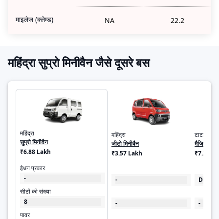
माइलेज (क्लेम्ड)
NA
22.2
महिंद्रा सुप्रो मिनीवैन जैसे दूसरे बस
महिंद्रा
महिंद्रा
टाटा
सुप्रो मिनीवैन
जीटो मिनीवैन
मैजिक एक्स
₹6.88 Lakh
₹3.57 Lakh
₹7.27 L
ईंधन प्रकार
-
-
Diesel
सीटों की संख्या
8
-
-
पावर