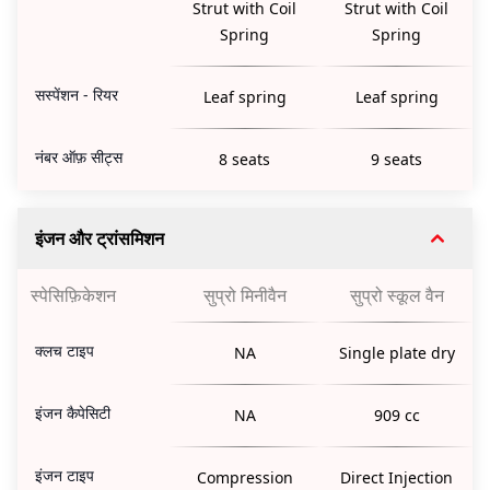
Strut with Coil
Strut with Coil
Spring
Spring
सस्पेंशन - रियर
Leaf spring
Leaf spring
नंबर ऑफ़ सीट्स
8 seats
9 seats
इंजन और ट्रांसमिशन
स्पेसिफ़िकेशन
सुप्रो मिनीवैन
सुप्रो स्कूल वैन
क्लच टाइप
NA
Single plate dry
इंजन कैपेसिटी
NA
909 cc
इंजन टाइप
Compression
Direct Injection