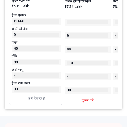
सुप्रो स्कूल वैन
मैजिक एक्सप्रेस स्कूल
मैक्सीमो मिन
₹6.19 Lakh
₹7.34 Lakh
₹3.09 L
ईंधन प्रकार
Diesel
-
-
सीटों की संख्या
9
9
-
पावर
46
44
-
टॉर्क
98
110
-
जीवीडब्ल्यू
-
-
-
ईंधन टैंक क्षमता
33
30
-
अभी देख रहे हैं
तुलना करें