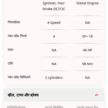
Ignition, Four
Diesel Engine
Stroke DI,TCIC
गियरबॉक्स
4-Speed
NA
नंबर ऑफ़ गियर्स
4
5F+ 1R
पावर
NA
46 HP
टॉर्क
NA
98 Nm
नंबर ऑफ़ सिलिंडर्स
2 cylinders
NA
व्हील, टायर और ब्रेक्स
स्पेसिफ़िकेशन
सुप्रो मिनीवैन
सुप्रो स्कूल वैन