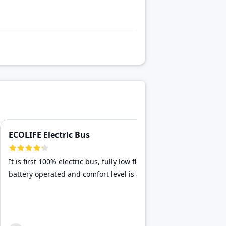
ECOLIFE Electric Bus
ECOLIFE 
It is first 100% electric bus, fully low floor
This is an
battery operated and comfort level is also good.
auto expo