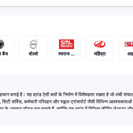
 बेंज
वोल्वो
स्वराज माजदा
महिंद्रा
आइ
विच
जेबीएम
हेक्सॉल
हुंडई
मारु
हचान बनाई है। यह ब्रांड ऐसी बसों के निर्माण में विशेषज्ञता रखता है जो लंबी स
रा, सिटी सर्विस, कर्मचारी परिवहन और स्कूल ट्रांसपोर्ट जैसी विभिन्न आवश्यकताओ
नुसार मॉडल चुन सकते हैं, क्योंकि इस ब्रांड में विभिन्न सीटिंग लेआउट और फ्
के कारण जेबीएम बसें परिवहन आवश्यकताओं को पूरा करने के साथ-साथ किफायती स
 इंजन पावर और कुल कॉन्फ़िगरेशन पर निर्भर करती है। एंट्री-लेवल मॉडल इकोला