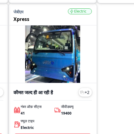
Electric
जेबीएम
Xpress
कीमत जल्द ही आ रही है
1
+
2
नंबर ऑफ़ सीट्स
जीवीडब्ल्यू
41
19400
फ्यूल टाइप
Electric