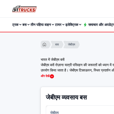
ट्रक
बस
तीन पहिया वाहन
टायर
इलेक्ट्रिक
समाचार और अपडेट्
जेबीएम
बस
भारत में जेबीएम बसें
जेबीएम बसें रोज़ाना यात्री परिवहन की जरूरतों को ध्यान में
उपयोग किया जाता है। जेबीएम टिकाऊपन, स्थिर प्रदर्शन और 
91trucks पर आप सभी प्रकार की जेबीएम बसों की जानकारी प
और देखें
उपयोग के लिए छोटी बस चाहिए या इंटरसिटी यात्रा के लिए ब
हमारी वेबसाइट पर आप विभिन्न जेबीएम बस मॉडलों की तुलन
तैयार कर सकते हैं।
जेबीएम व्यवसाय बस
2026 में जेबीएम बसों की प्राइस लिस्ट
Model
Price
इकोलाइफ इलेक्ट्रिक बस
कीमत जल्द ही
जेबीएम