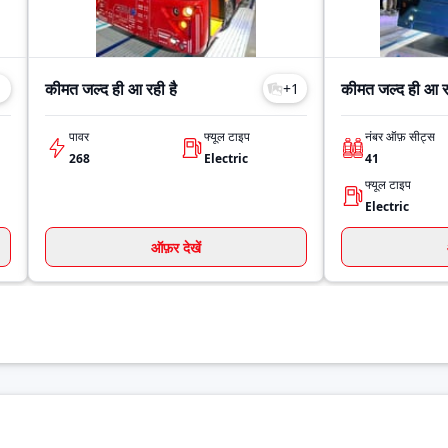
कीमत जल्द ही आ रही है
कीमत जल्द ही आ रह
1
+
1
पावर
फ्यूल टाइप
नंबर ऑफ़ सीट्स
268
Electric
41
फ्यूल टाइप
Electric
ऑफ़र देखें