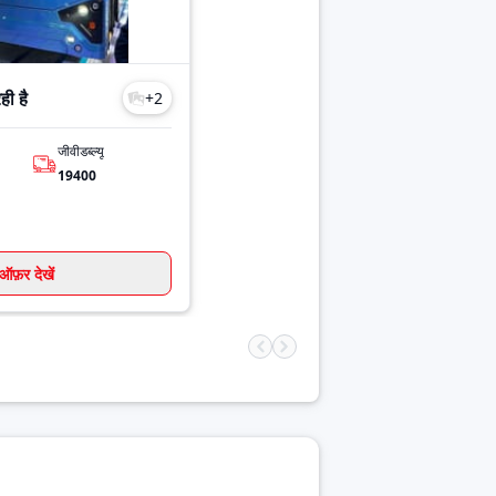
ी है
+
2
जीवीडब्ल्यू
19400
ऑफ़र देखें