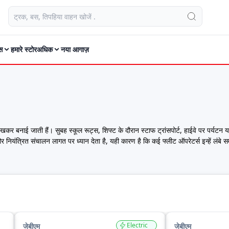
स
हमारे स्टोर
अधिक
नया आगाज़
 रखकर बनाई जाती हैं। सुबह स्कूल रूट्स, शिफ्ट के दौरान स्टाफ ट्रांसपोर्ट, हाईवे पर पर्यटन य
नियंत्रित संचालन लागत पर ध्यान देता है, यही कारण है कि कई फ्लीट ऑपरेटर्स इन्हें लंबे
्राप्त कर सकते हैं, जिसमें कीमत, स्पेसिफिकेशन, सीटिंग क्षमता, आकार, इंजन टाइप और वि
ड़ी बस, यहाँ आपको जेबीएम बसों की खरीद, तुलना और मेंटेनेंस से जुड़ी सभी जानकारी एक ही प
ा, कस्टमर रेटिंग, रिव्यू और तकनीकी स्पेसिफिकेशन देख सकते हैं और अपनी कीमत सीमा तथा
Electric
जेबीएम
जेबीएम